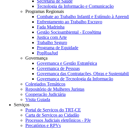
Secretaria de Saúde
Tecnologia da Informação e Comunicação
Programas Regionais
Combate ao Trabalho Infantil e Estímulo à Apren
Enfrentamento ao Trabalho Escravo
Fada Madrinha
Gestão Socioambiental - Ecosétima
Justiça com Arte
Trabalho Seguro
Programa de Equidade
PopRuaJud
Governança
Governança e Gestão Estratégica
Governança de Pessoas
Governança das Contratações, Obras e Sustentabil
Governança de Tecnologia da Informação
Colegiados Temáticos
Repositório de Mulheres Juristas
Cooperação Judiciária
Visita Guiada
Serviços
Portal de Serviços do TRT-CE
Carta de Serviços ao Cidadão
Processos Judiciais eletrônicos - PJe
Precatórios e RPVs