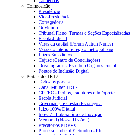
Comendas
Composição
Presidência
Vice-Presidência
Corregedoria
Ouvidoria
Tribunal Pleno, Turmas e Seções Especializadas
Escola Judicial
Varas da capital (Fórum Autran Nunes)
Varas do interior e região metropolitana
Juízes Substitutos
Cejusc (Centro de Conciliações)
Organograma - Estrutura Organizacional
Pontos de Inclusão Digital
Portais do TRT7
Todos os portais
Canal Mulher TRT7
CPTEC - Peritos, tradutores e Intérpretes
Escola Judicial
Governança e Gestão Estratégica
Juízo 100% Digital
Inova7 - Laboratório de Inovação
Memorial (Nossa História)
Precatórios e RPVs
Processo Judicial Eletrônico - PJe