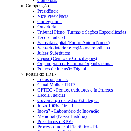
Comendas
Composição
Presidência
Vice-Presidência
Corregedoria
Ouvidoria
Tribunal Pleno, Turmas e Seções Especializadas
Escola Judicial
Varas da capital (Fórum Autran Nunes)
Varas do interior e região metropolitana
Juízes Substitutos
Cejusc (Centro de Conciliações)
Organograma - Estrutura Organizacional
Pontos de Inclusão Digital
Portais do TRT7
Todos os portais
Canal Mulher TRT7
CPTEC - Peritos, tradutores e Intérpretes
Escola Judicial
Governança e Gestão Estratégica
Juízo 100% Digital
Inova7 - Laboratório de Inovação
Memorial (Nossa História)
Precatórios e RPVs
Processo Judicial Eletrônico - PJe