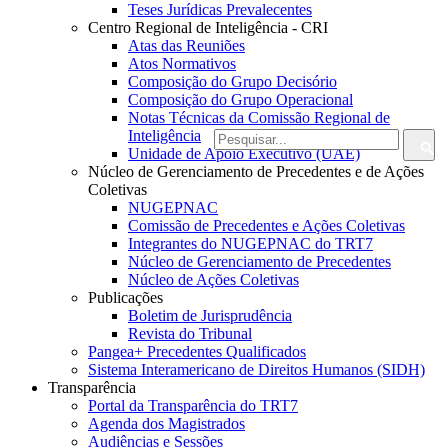
Teses Jurídicas Prevalecentes
Centro Regional de Inteligência - CRI
Atas das Reuniões
Atos Normativos
Composição do Grupo Decisório
Composição do Grupo Operacional
Notas Técnicas da Comissão Regional de
Inteligência
Unidade de Apoio Executivo (UAE)
Núcleo de Gerenciamento de Precedentes e de Ações
Coletivas
NUGEPNAC
Comissão de Precedentes e Ações Coletivas
Integrantes do NUGEPNAC do TRT7
Núcleo de Gerenciamento de Precedentes
Núcleo de Ações Coletivas
Publicações
Boletim de Jurisprudência
Revista do Tribunal
Pangea+ Precedentes Qualificados
Sistema Interamericano de Direitos Humanos (SIDH)
Transparência
Portal da Transparência do TRT7
Agenda dos Magistrados
Audiências e Sessões