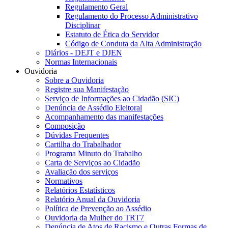
Regulamento Geral
Regulamento do Processo Administrativo
Disciplinar
Estatuto de Ética do Servidor
Código de Conduta da Alta Administração
Diários - DEJT e DJEN
Normas Internacionais
Ouvidoria
Sobre a Ouvidoria
Registre sua Manifestação
Serviço de Informações ao Cidadão (SIC)
Denúncia de Assédio Eleitoral
Acompanhamento das manifestações
Composição
Dúvidas Frequentes
Cartilha do Trabalhador
Programa Minuto do Trabalho
Carta de Serviços ao Cidadão
Avaliação dos serviços
Normativos
Relatórios Estatísticos
Relatório Anual da Ouvidoria
Política de Prevenção ao Assédio
Ouvidoria da Mulher do TRT7
Denúncia de Atos de Racismo e Outras Formas de