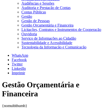
Audiências e Sessões
Auditoria e Prestação de Contas
Contas Públicas
Gestão
Gestão de Pessoas
Gestão Orçamentária e Financeira
Licitações, Contratos e Instrumentos de Cooperação
Ouvidoria
Serviço de Informações ao Cidadão
Sustentabilidade e Acessibilidade
Tecnologia da Informação e Comunicação
WhatsApp
Facebook
Twitter
LinkedIn
Imprimir
Gestão Orçamentária e
Financeira
{nomultithumb}