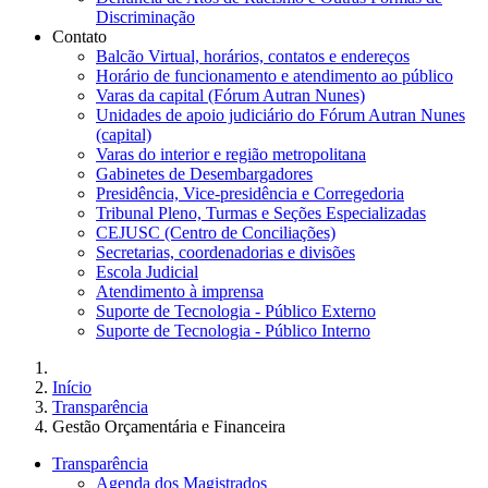
Discriminação
Contato
Balcão Virtual, horários, contatos e endereços
Horário de funcionamento e atendimento ao público
Varas da capital (Fórum Autran Nunes)
Unidades de apoio judiciário do Fórum Autran Nunes
(capital)
Varas do interior e região metropolitana
Gabinetes de Desembargadores
Presidência, Vice-presidência e Corregedoria
Tribunal Pleno, Turmas e Seções Especializadas
CEJUSC (Centro de Conciliações)
Secretarias, coordenadorias e divisões
Escola Judicial
Atendimento à imprensa
Suporte de Tecnologia - Público Externo
Suporte de Tecnologia - Público Interno
Início
Transparência
Gestão Orçamentária e Financeira
Transparência
Agenda dos Magistrados