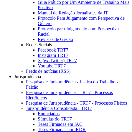
Guia Prático por Um Ambiente de Trabalho Mais
Positivo
Manual de Redação Jornalística da JT
Protocolo Para Julgamento com Perspectiva de
Gênero
Protocolo para Julgamento com Perspectiva
Racial
Revistas de Gestão
Redes Sociais
Facebook TRT7
Instagram TRT7
X (ex-Twitter) TRT7
Youtube TRT7
Feeds de notícias (RSS)
Jurisprudência
Pesquisa de Jurisprudência - Justiça do Trabalho -
Falcão
Pesquisa de Jurisprudência - TRT7 - Processos
Eletrônicos
Pesquisa de Jurisprudência - TRT7 - Processos Físicos
Jurisprudência Consolidada - TRT7
Enunciados
Súmulas do TRT7
Teses Firmadas em IAC
Teses Firmadas em IRDR