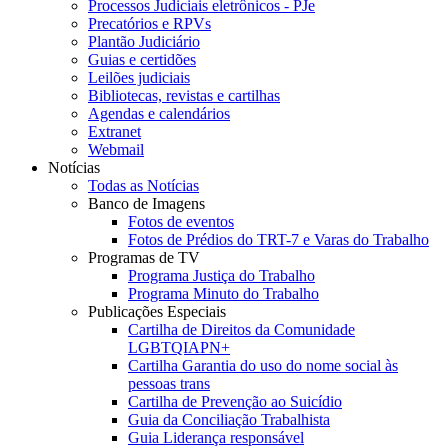
Processos Judiciais eletrônicos - PJe
Precatórios e RPVs
Plantão Judiciário
Guias e certidões
Leilões judiciais
Bibliotecas, revistas e cartilhas
Agendas e calendários
Extranet
Webmail
Notícias
Todas as Notícias
Banco de Imagens
Fotos de eventos
Fotos de Prédios do TRT-7 e Varas do Trabalho
Programas de TV
Programa Justiça do Trabalho
Programa Minuto do Trabalho
Publicações Especiais
Cartilha de Direitos da Comunidade
LGBTQIAPN+
Cartilha Garantia do uso do nome social às
pessoas trans
Cartilha de Prevenção ao Suicídio
Guia da Conciliação Trabalhista
Guia Liderança responsável