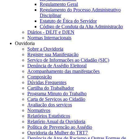
Regulamento Geral
Regulamento do Processo Administrativo
Disciplinar
Estatuto de Ética do Servidor
Código de Conduta da Alta Administração
Diários - DEJT e DJEN
Normas Internacionais
Ouvidoria
Sobre a Ouvidoria
Registre sua Manifestação
Serviço de Informações ao Cidadão (SIC)
Denúncia de Assédio Eleitoral
Acompanhamento das manifestações
Composição
Dúvidas Frequentes
Cartilha do Trabalhador
Programa Minuto do Trabalho
Carta de Serviços ao Cidadão
Avaliação dos serviços
Normativos
Relatórios Estatísticos
Relatório Anual da Ouvidoria
Política de Prevenção ao Assédio
Ouvidoria da Mulher do TRT7
Denúncia de Atos de Racismo e Outras Formas de