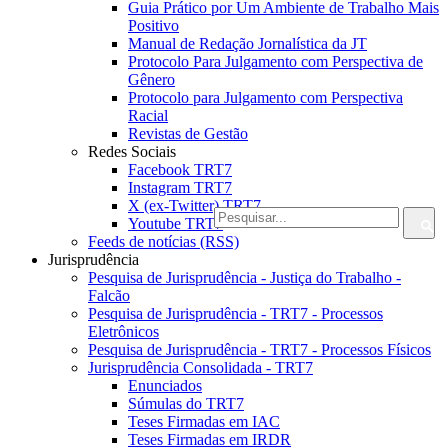
Guia Prático por Um Ambiente de Trabalho Mais
Positivo
Manual de Redação Jornalística da JT
Protocolo Para Julgamento com Perspectiva de
Gênero
Protocolo para Julgamento com Perspectiva
Racial
Revistas de Gestão
Redes Sociais
Facebook TRT7
Instagram TRT7
X (ex-Twitter) TRT7
Youtube TRT7
Feeds de notícias (RSS)
Jurisprudência
Pesquisa de Jurisprudência - Justiça do Trabalho -
Falcão
Pesquisa de Jurisprudência - TRT7 - Processos
Eletrônicos
Pesquisa de Jurisprudência - TRT7 - Processos Físicos
Jurisprudência Consolidada - TRT7
Enunciados
Súmulas do TRT7
Teses Firmadas em IAC
Teses Firmadas em IRDR