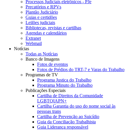
Processos Judiciais eletrônicos - PJe
Precatórios e RPVs
Plantão Judiciário
Guias e certidões
Leilões judiciais
Bibliotecas, revistas e cartilhas
Agendas e calendários
Extranet
Webmail
Notícias
Todas as Notícias
Banco de Imagens
Fotos de eventos
Fotos de Prédios do TRT-7 e Varas do Trabalho
Programas de TV
Programa Justiça do Trabalho
Programa Minuto do Trabalho
Publicações Especiais
Cartilha de Direitos da Comunidade
LGBTQIAPN+
Cartilha Garantia do uso do nome social às
pessoas trans
Cartilha de Prevenção ao Suicídio
Guia da Conciliação Trabalhista
Guia Liderança responsável