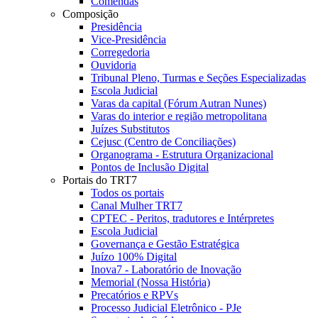
Comendas
Composição
Presidência
Vice-Presidência
Corregedoria
Ouvidoria
Tribunal Pleno, Turmas e Seções Especializadas
Escola Judicial
Varas da capital (Fórum Autran Nunes)
Varas do interior e região metropolitana
Juízes Substitutos
Cejusc (Centro de Conciliações)
Organograma - Estrutura Organizacional
Pontos de Inclusão Digital
Portais do TRT7
Todos os portais
Canal Mulher TRT7
CPTEC - Peritos, tradutores e Intérpretes
Escola Judicial
Governança e Gestão Estratégica
Juízo 100% Digital
Inova7 - Laboratório de Inovação
Memorial (Nossa História)
Precatórios e RPVs
Processo Judicial Eletrônico - PJe