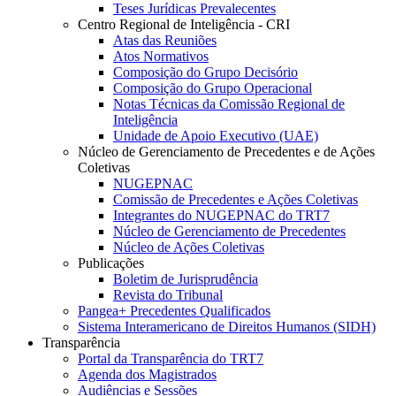
Teses Jurídicas Prevalecentes
Centro Regional de Inteligência - CRI
Atas das Reuniões
Atos Normativos
Composição do Grupo Decisório
Composição do Grupo Operacional
Notas Técnicas da Comissão Regional de
Inteligência
Unidade de Apoio Executivo (UAE)
Núcleo de Gerenciamento de Precedentes e de Ações
Coletivas
NUGEPNAC
Comissão de Precedentes e Ações Coletivas
Integrantes do NUGEPNAC do TRT7
Núcleo de Gerenciamento de Precedentes
Núcleo de Ações Coletivas
Publicações
Boletim de Jurisprudência
Revista do Tribunal
Pangea+ Precedentes Qualificados
Sistema Interamericano de Direitos Humanos (SIDH)
Transparência
Portal da Transparência do TRT7
Agenda dos Magistrados
Audiências e Sessões