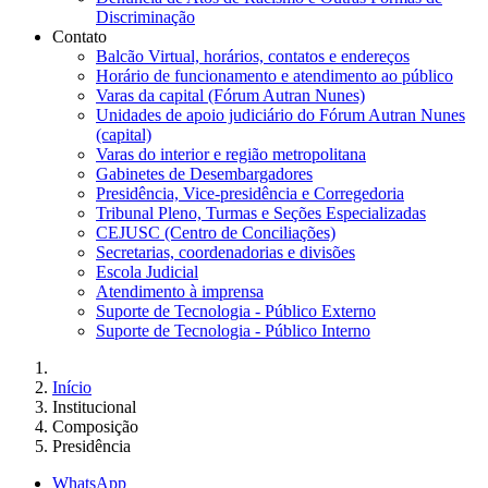
Discriminação
Contato
Balcão Virtual, horários, contatos e endereços
Horário de funcionamento e atendimento ao público
Varas da capital (Fórum Autran Nunes)
Unidades de apoio judiciário do Fórum Autran Nunes
(capital)
Varas do interior e região metropolitana
Gabinetes de Desembargadores
Presidência, Vice-presidência e Corregedoria
Tribunal Pleno, Turmas e Seções Especializadas
CEJUSC (Centro de Conciliações)
Secretarias, coordenadorias e divisões
Escola Judicial
Atendimento à imprensa
Suporte de Tecnologia - Público Externo
Suporte de Tecnologia - Público Interno
Início
Institucional
Composição
Presidência
WhatsApp