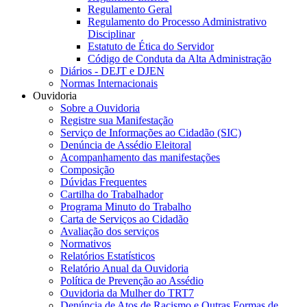
Regulamento Geral
Regulamento do Processo Administrativo
Disciplinar
Estatuto de Ética do Servidor
Código de Conduta da Alta Administração
Diários - DEJT e DJEN
Normas Internacionais
Ouvidoria
Sobre a Ouvidoria
Registre sua Manifestação
Serviço de Informações ao Cidadão (SIC)
Denúncia de Assédio Eleitoral
Acompanhamento das manifestações
Composição
Dúvidas Frequentes
Cartilha do Trabalhador
Programa Minuto do Trabalho
Carta de Serviços ao Cidadão
Avaliação dos serviços
Normativos
Relatórios Estatísticos
Relatório Anual da Ouvidoria
Política de Prevenção ao Assédio
Ouvidoria da Mulher do TRT7
Denúncia de Atos de Racismo e Outras Formas de