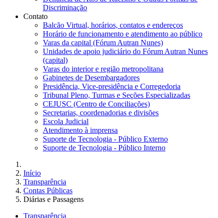
Discriminação
Contato
Balcão Virtual, horários, contatos e endereços
Horário de funcionamento e atendimento ao público
Varas da capital (Fórum Autran Nunes)
Unidades de apoio judiciário do Fórum Autran Nunes
(capital)
Varas do interior e região metropolitana
Gabinetes de Desembargadores
Presidência, Vice-presidência e Corregedoria
Tribunal Pleno, Turmas e Seções Especializadas
CEJUSC (Centro de Conciliações)
Secretarias, coordenadorias e divisões
Escola Judicial
Atendimento à imprensa
Suporte de Tecnologia - Público Externo
Suporte de Tecnologia - Público Interno
Início
Transparência
Contas Públicas
Diárias e Passagens
Transparência