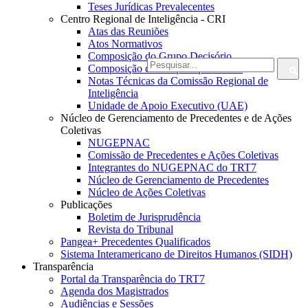
Teses Jurídicas Prevalecentes
Centro Regional de Inteligência - CRI
Atas das Reuniões
Atos Normativos
Composição do Grupo Decisório
Composição do Grupo Operacional
Notas Técnicas da Comissão Regional de
Inteligência
Unidade de Apoio Executivo (UAE)
Núcleo de Gerenciamento de Precedentes e de Ações
Coletivas
NUGEPNAC
Comissão de Precedentes e Ações Coletivas
Integrantes do NUGEPNAC do TRT7
Núcleo de Gerenciamento de Precedentes
Núcleo de Ações Coletivas
Publicações
Boletim de Jurisprudência
Revista do Tribunal
Pangea+ Precedentes Qualificados
Sistema Interamericano de Direitos Humanos (SIDH)
Transparência
Portal da Transparência do TRT7
Agenda dos Magistrados
Audiências e Sessões