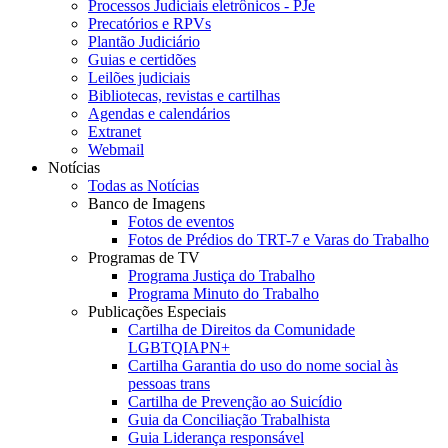
Processos Judiciais eletrônicos - PJe
Precatórios e RPVs
Plantão Judiciário
Guias e certidões
Leilões judiciais
Bibliotecas, revistas e cartilhas
Agendas e calendários
Extranet
Webmail
Notícias
Todas as Notícias
Banco de Imagens
Fotos de eventos
Fotos de Prédios do TRT-7 e Varas do Trabalho
Programas de TV
Programa Justiça do Trabalho
Programa Minuto do Trabalho
Publicações Especiais
Cartilha de Direitos da Comunidade
LGBTQIAPN+
Cartilha Garantia do uso do nome social às
pessoas trans
Cartilha de Prevenção ao Suicídio
Guia da Conciliação Trabalhista
Guia Liderança responsável