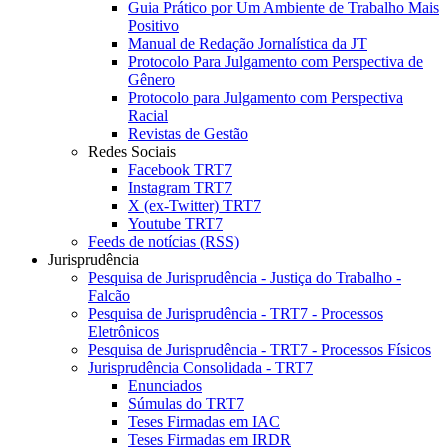
Guia Prático por Um Ambiente de Trabalho Mais
Positivo
Manual de Redação Jornalística da JT
Protocolo Para Julgamento com Perspectiva de
Gênero
Protocolo para Julgamento com Perspectiva
Racial
Revistas de Gestão
Redes Sociais
Facebook TRT7
Instagram TRT7
X (ex-Twitter) TRT7
Youtube TRT7
Feeds de notícias (RSS)
Jurisprudência
Pesquisa de Jurisprudência - Justiça do Trabalho -
Falcão
Pesquisa de Jurisprudência - TRT7 - Processos
Eletrônicos
Pesquisa de Jurisprudência - TRT7 - Processos Físicos
Jurisprudência Consolidada - TRT7
Enunciados
Súmulas do TRT7
Teses Firmadas em IAC
Teses Firmadas em IRDR