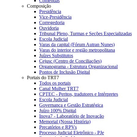
Comendas
Composição
Presidência
Vice-Presidência
Corregedoria
Ouvidoria
Tribunal Pleno, Turmas e Seções Especializadas
Escola Judicial
Varas da capital (Fórum Autran Nunes)
Varas do interior e região metropolitana
Juízes Substitutos
Cejusc (Centro de Conciliações)
Organograma - Estrutura Organizacional
Pontos de Inclusão Digital
Portais do TRT7
Todos os portais
Canal Mulher TRT7
CPTEC - Peritos, tradutores e Intérpretes
Escola Judicial
Governança e Gestão Estratégica
Juízo 100% Digital
Inova7 - Laboratório de Inovação
Memorial (Nossa História)
Precatórios e RPVs
Processo Judicial Eletrônico - PJe