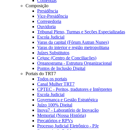
Comendas
Composição
Presidência
Vice-Presidência
Corregedoria
Ouvidoria
Tribunal Pleno, Turmas e Seções Especializadas
Escola Judicial
Varas da capital (Fórum Autran Nunes)
Varas do interior e região metropolitana
Juízes Substitutos
Cejusc (Centro de Conciliações)
Organograma - Estrutura Organizacional
Pontos de Inclusão Digital
Portais do TRT7
Todos os portais
Canal Mulher TRT7
CPTEC - Peritos, tradutores e Intérpretes
Escola Judicial
Governança e Gestão Estratégica
Juízo 100% Digital
Inova7 - Laboratório de Inovação
Memorial (Nossa História)
Precatórios e RPVs
Processo Judicial Eletrônico - PJe