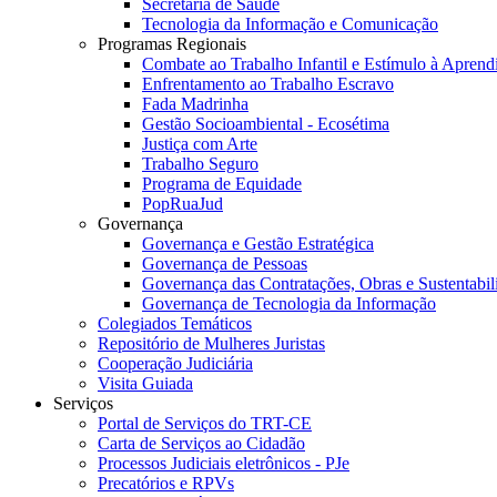
Secretaria de Saúde
Tecnologia da Informação e Comunicação
Programas Regionais
Combate ao Trabalho Infantil e Estímulo à Apren
Enfrentamento ao Trabalho Escravo
Fada Madrinha
Gestão Socioambiental - Ecosétima
Justiça com Arte
Trabalho Seguro
Programa de Equidade
PopRuaJud
Governança
Governança e Gestão Estratégica
Governança de Pessoas
Governança das Contratações, Obras e Sustentabil
Governança de Tecnologia da Informação
Colegiados Temáticos
Repositório de Mulheres Juristas
Cooperação Judiciária
Visita Guiada
Serviços
Portal de Serviços do TRT-CE
Carta de Serviços ao Cidadão
Processos Judiciais eletrônicos - PJe
Precatórios e RPVs