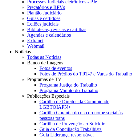
Processos Judiciais eletrônicos - PJe
Precatórios e RPVs
Plantão Judiciário
Guias e certidões
Leilões judiciais
Bibliotecas, revistas e cartilhas
Agendas e calendários
Extranet
Webmail
Notícias
Todas as Notícias
Banco de Imagens
Fotos de eventos
Fotos de Prédios do TRT-7 e Varas do Trabalho
Programas de TV
Programa Justiça do Trabalho
Programa Minuto do Trabalho
Publicações Especiais
Cartilha de Direitos da Comunidade
LGBTQIAPN+
Cartilha Garantia do uso do nome social às
pessoas trans
Cartilha de Prevenção ao Suicídio
Guia da Conciliação Trabalhista
Guia Liderança responsável