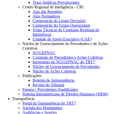
Teses Jurídicas Prevalecentes
Centro Regional de Inteligência - CRI
Atas das Reuniões
Atos Normativos
Composição do Grupo Decisório
Composição do Grupo Operacional
Notas Técnicas da Comissão Regional de
Inteligência
Unidade de Apoio Executivo (UAE)
Núcleo de Gerenciamento de Precedentes e de Ações
Coletivas
NUGEPNAC
Comissão de Precedentes e Ações Coletivas
Integrantes do NUGEPNAC do TRT7
Núcleo de Gerenciamento de Precedentes
Núcleo de Ações Coletivas
Publicações
Boletim de Jurisprudência
Revista do Tribunal
Pangea+ Precedentes Qualificados
Sistema Interamericano de Direitos Humanos (SIDH)
Transparência
Portal da Transparência do TRT7
Agenda dos Magistrados
Audiências e Sessões