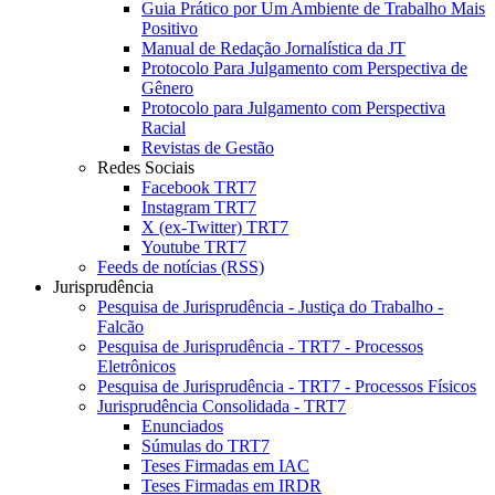
Guia Prático por Um Ambiente de Trabalho Mais
Positivo
Manual de Redação Jornalística da JT
Protocolo Para Julgamento com Perspectiva de
Gênero
Protocolo para Julgamento com Perspectiva
Racial
Revistas de Gestão
Redes Sociais
Facebook TRT7
Instagram TRT7
X (ex-Twitter) TRT7
Youtube TRT7
Feeds de notícias (RSS)
Jurisprudência
Pesquisa de Jurisprudência - Justiça do Trabalho -
Falcão
Pesquisa de Jurisprudência - TRT7 - Processos
Eletrônicos
Pesquisa de Jurisprudência - TRT7 - Processos Físicos
Jurisprudência Consolidada - TRT7
Enunciados
Súmulas do TRT7
Teses Firmadas em IAC
Teses Firmadas em IRDR