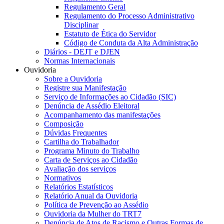
Regulamento Geral
Regulamento do Processo Administrativo
Disciplinar
Estatuto de Ética do Servidor
Código de Conduta da Alta Administração
Diários - DEJT e DJEN
Normas Internacionais
Ouvidoria
Sobre a Ouvidoria
Registre sua Manifestação
Serviço de Informações ao Cidadão (SIC)
Denúncia de Assédio Eleitoral
Acompanhamento das manifestações
Composição
Dúvidas Frequentes
Cartilha do Trabalhador
Programa Minuto do Trabalho
Carta de Serviços ao Cidadão
Avaliação dos serviços
Normativos
Relatórios Estatísticos
Relatório Anual da Ouvidoria
Política de Prevenção ao Assédio
Ouvidoria da Mulher do TRT7
Denúncia de Atos de Racismo e Outras Formas de