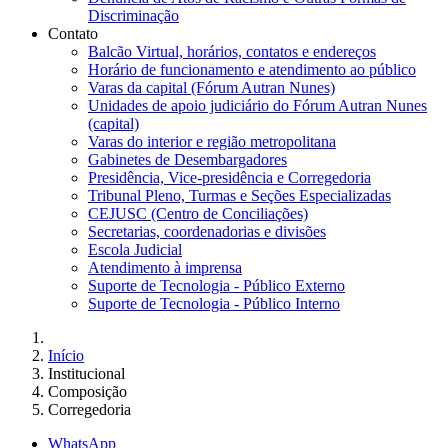
Discriminação
Contato
Balcão Virtual, horários, contatos e endereços
Horário de funcionamento e atendimento ao público
Varas da capital (Fórum Autran Nunes)
Unidades de apoio judiciário do Fórum Autran Nunes
(capital)
Varas do interior e região metropolitana
Gabinetes de Desembargadores
Presidência, Vice-presidência e Corregedoria
Tribunal Pleno, Turmas e Seções Especializadas
CEJUSC (Centro de Conciliações)
Secretarias, coordenadorias e divisões
Escola Judicial
Atendimento à imprensa
Suporte de Tecnologia - Público Externo
Suporte de Tecnologia - Público Interno
Início
Institucional
Composição
Corregedoria
WhatsApp