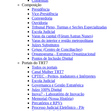
Comendas
Composição
Presidência
Vice-Presidência
Corregedoria
Ouvidoria
Tribunal Pleno, Turmas e Seções Especializadas
Escola Judicial
Varas da capital (Fórum Autran Nunes)
Varas do interior e região metropolitana
Juízes Substitutos
Cejusc (Centro de Conciliações)
Organograma - Estrutura Organizacional
Pontos de Inclusão Digital
Portais do TRT7
Todos os portais
Canal Mulher TRT7
CPTEC - Peritos, tradutores e Intérpretes
Escola Judicial
Governança e Gestão Estratégica
Juízo 100% Digital
Inova7 - Laboratório de Inovação
Memorial (Nossa História)
Precatórios e RPVs
Processo Judicial Eletrônico - PJe