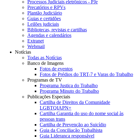
Processos Judiciais eletrônicos - PJe
Precatórios e RPVs
Plantão Judiciário
Guias e certidões
Leilões judiciais
Bibliotecas, revistas e cartilhas
Agendas e calendários
Extranet
Webmail
Notícias
Todas as Notícias
Banco de Imagens
Fotos de eventos
Fotos de Prédios do TRT-7 e Varas do Trabalho
Programas de TV
Programa Justiça do Trabalho
Programa Minuto do Trabalho
Publicações Especiais
Cartilha de Direitos da Comunidade
LGBTQIAPN+
Cartilha Garantia do uso do nome social às
pessoas trans
Cartilha de Prevenção ao Suicídio
Guia da Conciliação Trabalhista
Guia Liderança responsável