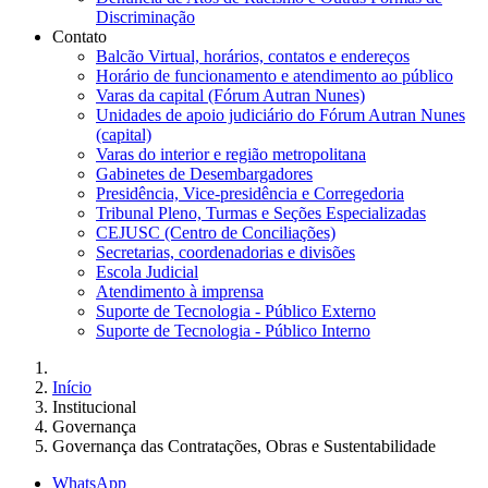
Discriminação
Contato
Balcão Virtual, horários, contatos e endereços
Horário de funcionamento e atendimento ao público
Varas da capital (Fórum Autran Nunes)
Unidades de apoio judiciário do Fórum Autran Nunes
(capital)
Varas do interior e região metropolitana
Gabinetes de Desembargadores
Presidência, Vice-presidência e Corregedoria
Tribunal Pleno, Turmas e Seções Especializadas
CEJUSC (Centro de Conciliações)
Secretarias, coordenadorias e divisões
Escola Judicial
Atendimento à imprensa
Suporte de Tecnologia - Público Externo
Suporte de Tecnologia - Público Interno
Início
Institucional
Governança
Governança das Contratações, Obras e Sustentabilidade
WhatsApp