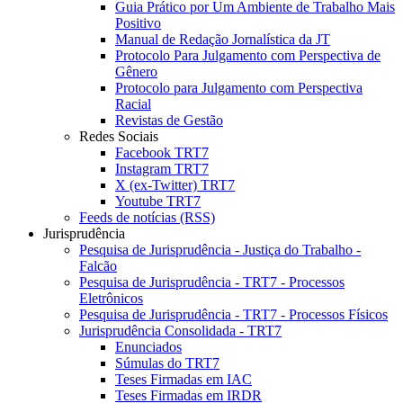
Guia Prático por Um Ambiente de Trabalho Mais
Positivo
Manual de Redação Jornalística da JT
Protocolo Para Julgamento com Perspectiva de
Gênero
Protocolo para Julgamento com Perspectiva
Racial
Revistas de Gestão
Redes Sociais
Facebook TRT7
Instagram TRT7
X (ex-Twitter) TRT7
Youtube TRT7
Feeds de notícias (RSS)
Jurisprudência
Pesquisa de Jurisprudência - Justiça do Trabalho -
Falcão
Pesquisa de Jurisprudência - TRT7 - Processos
Eletrônicos
Pesquisa de Jurisprudência - TRT7 - Processos Físicos
Jurisprudência Consolidada - TRT7
Enunciados
Súmulas do TRT7
Teses Firmadas em IAC
Teses Firmadas em IRDR