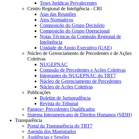
Teses Jurídicas Prevalecentes
Centro Regional de Inteligência - CRI
Atas das Reuniões
Atos Normativos
Composição do Grupo Decisório
Composição do Grupo Operacional
Notas Técnicas da Comissão Regional de
Inteligência
Unidade de Apoio Executivo (UAE)
Núcleo de Gerenciamento de Precedentes e de Ações
Coletivas
NUGEPNAC
Comissão de Precedentes e Ações Coletivas
Integrantes do NUGEPNAC do TRT7
Núcleo de Gerenciamento de Precedentes
Núcleo de Ações Coletivas
Publicações
Boletim de Jurisprudência
Revista do Tribunal
Pangea+ Precedentes Qualificados
Sistema Interamericano de Direitos Humanos (SIDH)
Transparência
Portal da Transparência do TRT7
Agenda dos Magistrados
Audiências e Sessões