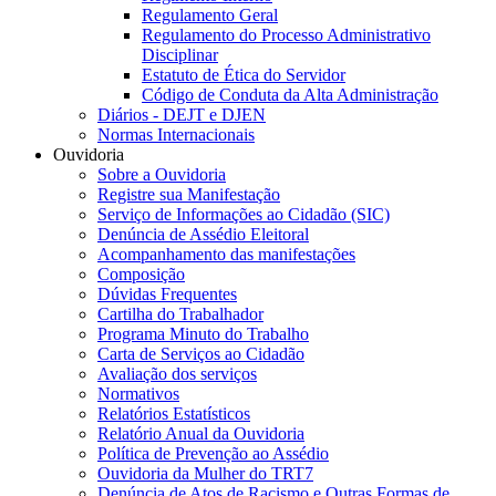
Regulamento Geral
Regulamento do Processo Administrativo
Disciplinar
Estatuto de Ética do Servidor
Código de Conduta da Alta Administração
Diários - DEJT e DJEN
Normas Internacionais
Ouvidoria
Sobre a Ouvidoria
Registre sua Manifestação
Serviço de Informações ao Cidadão (SIC)
Denúncia de Assédio Eleitoral
Acompanhamento das manifestações
Composição
Dúvidas Frequentes
Cartilha do Trabalhador
Programa Minuto do Trabalho
Carta de Serviços ao Cidadão
Avaliação dos serviços
Normativos
Relatórios Estatísticos
Relatório Anual da Ouvidoria
Política de Prevenção ao Assédio
Ouvidoria da Mulher do TRT7
Denúncia de Atos de Racismo e Outras Formas de