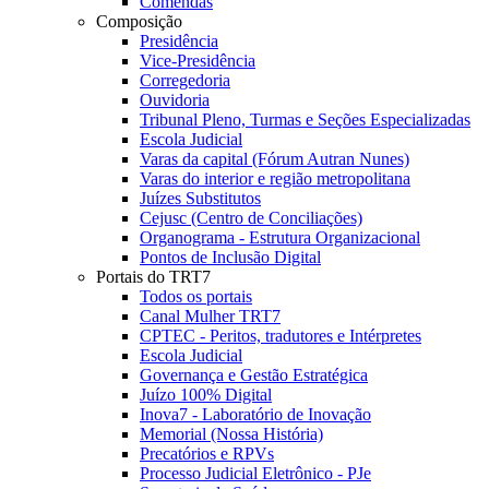
Comendas
Composição
Presidência
Vice-Presidência
Corregedoria
Ouvidoria
Tribunal Pleno, Turmas e Seções Especializadas
Escola Judicial
Varas da capital (Fórum Autran Nunes)
Varas do interior e região metropolitana
Juízes Substitutos
Cejusc (Centro de Conciliações)
Organograma - Estrutura Organizacional
Pontos de Inclusão Digital
Portais do TRT7
Todos os portais
Canal Mulher TRT7
CPTEC - Peritos, tradutores e Intérpretes
Escola Judicial
Governança e Gestão Estratégica
Juízo 100% Digital
Inova7 - Laboratório de Inovação
Memorial (Nossa História)
Precatórios e RPVs
Processo Judicial Eletrônico - PJe