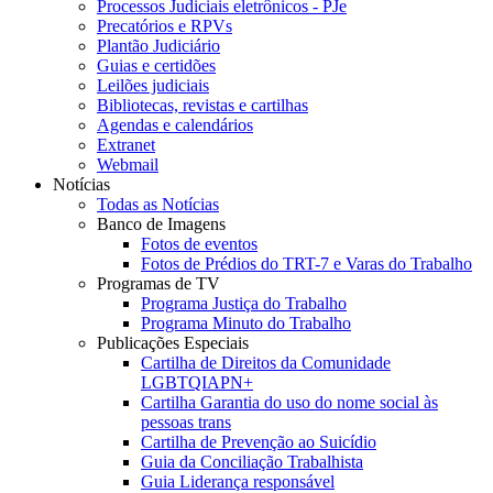
Processos Judiciais eletrônicos - PJe
Precatórios e RPVs
Plantão Judiciário
Guias e certidões
Leilões judiciais
Bibliotecas, revistas e cartilhas
Agendas e calendários
Extranet
Webmail
Notícias
Todas as Notícias
Banco de Imagens
Fotos de eventos
Fotos de Prédios do TRT-7 e Varas do Trabalho
Programas de TV
Programa Justiça do Trabalho
Programa Minuto do Trabalho
Publicações Especiais
Cartilha de Direitos da Comunidade
LGBTQIAPN+
Cartilha Garantia do uso do nome social às
pessoas trans
Cartilha de Prevenção ao Suicídio
Guia da Conciliação Trabalhista
Guia Liderança responsável