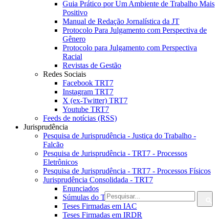
Guia Prático por Um Ambiente de Trabalho Mais
Positivo
Manual de Redação Jornalística da JT
Protocolo Para Julgamento com Perspectiva de
Gênero
Protocolo para Julgamento com Perspectiva
Racial
Revistas de Gestão
Redes Sociais
Facebook TRT7
Instagram TRT7
X (ex-Twitter) TRT7
Youtube TRT7
Feeds de notícias (RSS)
Jurisprudência
Pesquisa de Jurisprudência - Justiça do Trabalho -
Falcão
Pesquisa de Jurisprudência - TRT7 - Processos
Eletrônicos
Pesquisa de Jurisprudência - TRT7 - Processos Físicos
Jurisprudência Consolidada - TRT7
Enunciados
Súmulas do TRT7
Teses Firmadas em IAC
Teses Firmadas em IRDR