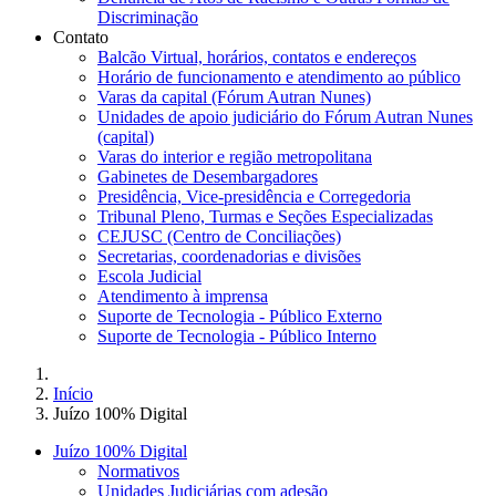
Discriminação
Contato
Balcão Virtual, horários, contatos e endereços
Horário de funcionamento e atendimento ao público
Varas da capital (Fórum Autran Nunes)
Unidades de apoio judiciário do Fórum Autran Nunes
(capital)
Varas do interior e região metropolitana
Gabinetes de Desembargadores
Presidência, Vice-presidência e Corregedoria
Tribunal Pleno, Turmas e Seções Especializadas
CEJUSC (Centro de Conciliações)
Secretarias, coordenadorias e divisões
Escola Judicial
Atendimento à imprensa
Suporte de Tecnologia - Público Externo
Suporte de Tecnologia - Público Interno
Início
Juízo 100% Digital
Juízo 100% Digital
Normativos
Unidades Judiciárias com adesão