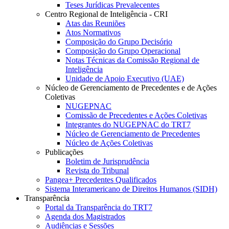
Teses Jurídicas Prevalecentes
Centro Regional de Inteligência - CRI
Atas das Reuniões
Atos Normativos
Composição do Grupo Decisório
Composição do Grupo Operacional
Notas Técnicas da Comissão Regional de
Inteligência
Unidade de Apoio Executivo (UAE)
Núcleo de Gerenciamento de Precedentes e de Ações
Coletivas
NUGEPNAC
Comissão de Precedentes e Ações Coletivas
Integrantes do NUGEPNAC do TRT7
Núcleo de Gerenciamento de Precedentes
Núcleo de Ações Coletivas
Publicações
Boletim de Jurisprudência
Revista do Tribunal
Pangea+ Precedentes Qualificados
Sistema Interamericano de Direitos Humanos (SIDH)
Transparência
Portal da Transparência do TRT7
Agenda dos Magistrados
Audiências e Sessões