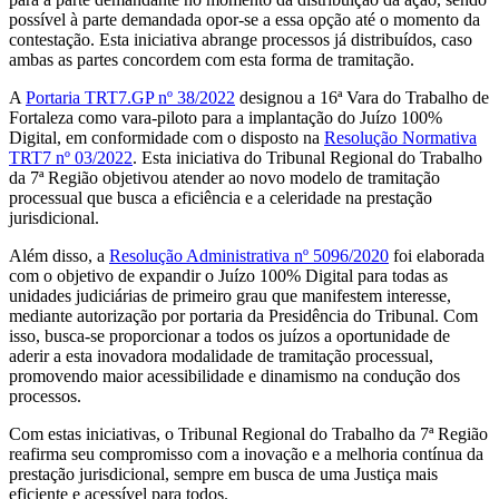
possível à parte demandada opor-se a essa opção até o momento da
contestação. Esta iniciativa abrange processos já distribuídos, caso
ambas as partes concordem com esta forma de tramitação.
A
Portaria TRT7.GP nº 38/2022
designou a 16ª Vara do Trabalho de
Fortaleza como vara-piloto para a implantação do Juízo 100%
Digital, em conformidade com o disposto na
Resolução Normativa
TRT7 nº 03/2022
. Esta iniciativa do Tribunal Regional do Trabalho
da 7ª Região objetivou atender ao novo modelo de tramitação
processual que busca a eficiência e a celeridade na prestação
jurisdicional.
Além disso, a
Resolução Administrativa nº 5096/2020
foi elaborada
com o objetivo de expandir o Juízo 100% Digital para todas as
unidades judiciárias de primeiro grau que manifestem interesse,
mediante autorização por portaria da Presidência do Tribunal. Com
isso, busca-se proporcionar a todos os juízos a oportunidade de
aderir a esta inovadora modalidade de tramitação processual,
promovendo maior acessibilidade e dinamismo na condução dos
processos.
Com estas iniciativas, o Tribunal Regional do Trabalho da 7ª Região
reafirma seu compromisso com a inovação e a melhoria contínua da
prestação jurisdicional, sempre em busca de uma Justiça mais
eficiente e acessível para todos.