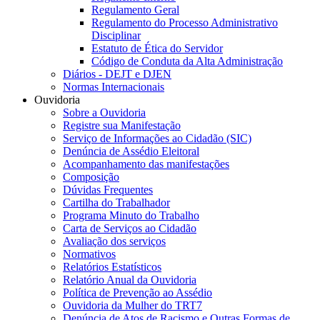
Regulamento Geral
Regulamento do Processo Administrativo
Disciplinar
Estatuto de Ética do Servidor
Código de Conduta da Alta Administração
Diários - DEJT e DJEN
Normas Internacionais
Ouvidoria
Sobre a Ouvidoria
Registre sua Manifestação
Serviço de Informações ao Cidadão (SIC)
Denúncia de Assédio Eleitoral
Acompanhamento das manifestações
Composição
Dúvidas Frequentes
Cartilha do Trabalhador
Programa Minuto do Trabalho
Carta de Serviços ao Cidadão
Avaliação dos serviços
Normativos
Relatórios Estatísticos
Relatório Anual da Ouvidoria
Política de Prevenção ao Assédio
Ouvidoria da Mulher do TRT7
Denúncia de Atos de Racismo e Outras Formas de