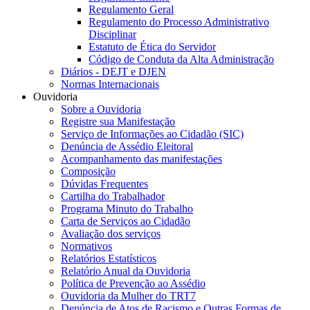
Regulamento Geral
Regulamento do Processo Administrativo
Disciplinar
Estatuto de Ética do Servidor
Código de Conduta da Alta Administração
Diários - DEJT e DJEN
Normas Internacionais
Ouvidoria
Sobre a Ouvidoria
Registre sua Manifestação
Serviço de Informações ao Cidadão (SIC)
Denúncia de Assédio Eleitoral
Acompanhamento das manifestações
Composição
Dúvidas Frequentes
Cartilha do Trabalhador
Programa Minuto do Trabalho
Carta de Serviços ao Cidadão
Avaliação dos serviços
Normativos
Relatórios Estatísticos
Relatório Anual da Ouvidoria
Política de Prevenção ao Assédio
Ouvidoria da Mulher do TRT7
Denúncia de Atos de Racismo e Outras Formas de