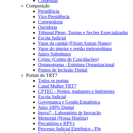
Comendas
Composição
Presidência
Vice-Presidência
Corregedoria
Ouvidoria
Tribunal Pleno, Turmas e Seções Especializadas
Escola Judicial
Varas da capital (Fórum Autran Nunes)
Varas do interior e região metropolitana
Juízes Substitutos
Cejusc (Centro de Conciliações)
Organograma - Estrutura Organizacional
Pontos de Inclusão Digital
Portais do TRT7
Todos os portais
Canal Mulher TRT7
CPTEC - Peritos, tradutores e Intérpretes
Escola Judicial
Governança e Gestão Estratégica
Juízo 100% Digital
Inova7 - Laboratório de Inovação
Memorial (Nossa História)
Precatórios e RPVs
Processo Judicial Eletrônico - PJe