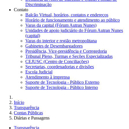
Discriminação
Contato
Balcão Virtual, horários, contatos e endereços
Horário de funcionamento e atendimento ao público
Varas da capital (Fórum Autran Nunes)
Unidades de apoio judiciário do Fórum Autran Nunes
(capital)
Varas do interior e região metropolitana
Gabinetes de Desembargadores
Presidência, Vice-presidência e Corregedoria
Tribunal Pleno, Turmas e Seções Especializadas
CEJUSC (Centro de Conciliações)
Secretarias, coordenadorias e divisões
Escola Judicial
Atendimento à imprensa
Suporte de Tecnologia - Público Externo
Suporte de Tecnologia - Público Interno
Início
Transparência
Contas Públicas
Diárias e Passagens
Transparência