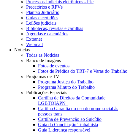
Processos Judiciais eletrônicos - PJe
Precatórios e RPVs
Plantão Judiciário
Guias e certidões
Leilões judiciais
Bibliotecas, revistas e cartilhas
Agendas e calendários
Extranet
Webmail
Notícias
Todas as Notícias
Banco de Imagens
Fotos de eventos
Fotos de Prédios do TRT-7 e Varas do Trabalho
Programas de TV
Programa Justiça do Trabalho
Programa Minuto do Trabalho
Publicações Especiais
Cartilha de Direitos da Comunidade
LGBTQIAPN+
Cartilha Garantia do uso do nome social às
pessoas trans
Cartilha de Prevenção ao Suicídio
Guia da Conciliação Trabalhista
Guia Liderança responsável