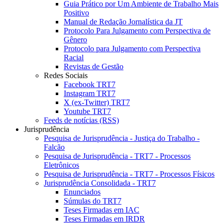
Guia Prático por Um Ambiente de Trabalho Mais
Positivo
Manual de Redação Jornalística da JT
Protocolo Para Julgamento com Perspectiva de
Gênero
Protocolo para Julgamento com Perspectiva
Racial
Revistas de Gestão
Redes Sociais
Facebook TRT7
Instagram TRT7
X (ex-Twitter) TRT7
Youtube TRT7
Feeds de notícias (RSS)
Jurisprudência
Pesquisa de Jurisprudência - Justiça do Trabalho -
Falcão
Pesquisa de Jurisprudência - TRT7 - Processos
Eletrônicos
Pesquisa de Jurisprudência - TRT7 - Processos Físicos
Jurisprudência Consolidada - TRT7
Enunciados
Súmulas do TRT7
Teses Firmadas em IAC
Teses Firmadas em IRDR