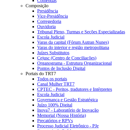
Comendas
Composição
Presidência
Vice-Presidência
Corregedoria
Ouvidoria
Tribunal Pleno, Turmas e Seções Especializadas
Escola Judicial
Varas da capital (Fórum Autran Nunes)
Varas do interior e região metropolitana
Juízes Substitutos
Cejusc (Centro de Conciliações)
Organograma - Estrutura Organizacional
Pontos de Inclusão Digital
Portais do TRT7
Todos os portais
Canal Mulher TRT7
CPTEC - Peritos, tradutores e Intérpretes
Escola Judicial
Governança e Gestão Estratégica
Juízo 100% Digital
Inova7 - Laboratório de Inovação
Memorial (Nossa História)
Precatórios e RPVs
Processo Judicial Eletrônico - PJe