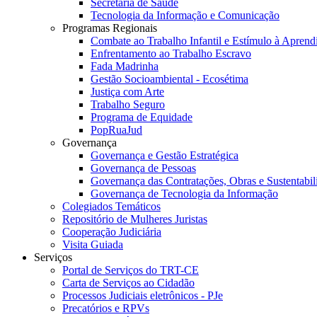
Secretaria de Saúde
Tecnologia da Informação e Comunicação
Programas Regionais
Combate ao Trabalho Infantil e Estímulo à Apren
Enfrentamento ao Trabalho Escravo
Fada Madrinha
Gestão Socioambiental - Ecosétima
Justiça com Arte
Trabalho Seguro
Programa de Equidade
PopRuaJud
Governança
Governança e Gestão Estratégica
Governança de Pessoas
Governança das Contratações, Obras e Sustentabil
Governança de Tecnologia da Informação
Colegiados Temáticos
Repositório de Mulheres Juristas
Cooperação Judiciária
Visita Guiada
Serviços
Portal de Serviços do TRT-CE
Carta de Serviços ao Cidadão
Processos Judiciais eletrônicos - PJe
Precatórios e RPVs