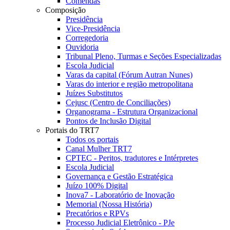
Comendas
Composição
Presidência
Vice-Presidência
Corregedoria
Ouvidoria
Tribunal Pleno, Turmas e Seções Especializadas
Escola Judicial
Varas da capital (Fórum Autran Nunes)
Varas do interior e região metropolitana
Juízes Substitutos
Cejusc (Centro de Conciliações)
Organograma - Estrutura Organizacional
Pontos de Inclusão Digital
Portais do TRT7
Todos os portais
Canal Mulher TRT7
CPTEC - Peritos, tradutores e Intérpretes
Escola Judicial
Governança e Gestão Estratégica
Juízo 100% Digital
Inova7 - Laboratório de Inovação
Memorial (Nossa História)
Precatórios e RPVs
Processo Judicial Eletrônico - PJe