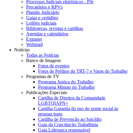
Processos Judiciais eletrônicos - PJe
Precatórios e RPVs
Plantão Judiciário
Guias e certidões
Leilões judiciais
Bibliotecas, revistas e cartilhas
Agendas e calendários
Extranet
Webmail
Notícias
Todas as Notícias
Banco de Imagens
Fotos de eventos
Fotos de Prédios do TRT-7 e Varas do Trabalho
Programas de TV
Programa Justiça do Trabalho
Programa Minuto do Trabalho
Publicações Especiais
Cartilha de Direitos da Comunidade
LGBTQIAPN+
Cartilha Garantia do uso do nome social às
pessoas trans
Cartilha de Prevenção ao Suicídio
Guia da Conciliação Trabalhista
Guia Liderança responsável