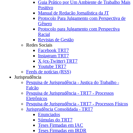
Guia Prático por Um Ambiente de Trabalho Mais
Positivo
Manual de Redação Jornalística da JT
Protocolo Para Julgamento com Perspectiva de
Gênero
Protocolo para Julgamento com Perspectiva
Racial
Revistas de Gestão
Redes Sociais
Facebook TRT7
Instagram TRT7
X (ex-Twitter) TRT7
Youtube TRT7
Feeds de notícias (RSS)
Jurisprudência
Pesquisa de Jurisprudência - Justiça do Trabalho -
Falcão
Pesquisa de Jurisprudência - TRT7 - Processos
Eletrônicos
Pesquisa de Jurisprudência - TRT7 - Processos Físicos
Jurisprudência Consolidada - TRT7
Enunciados
Súmulas do TRT7
Teses Firmadas em IAC
Teses Firmadas em IRDR