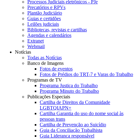
Processos Judiciais eletrônicos - PJe
Precatórios e RPVs
Plantão Judiciário
Guias e certidões
Leilões judiciais
Bibliotecas, revistas e cartilhas
Agendas e calendários
Extranet
Webmail
Notícias
Todas as Notícias
Banco de Imagens
Fotos de eventos
Fotos de Prédios do TRT-7 e Varas do Trabalho
Programas de TV
Programa Justiça do Trabalho
Programa Minuto do Trabalho
Publicações Especiais
Cartilha de Direitos da Comunidade
LGBTQIAPN+
Cartilha Garantia do uso do nome social às
pessoas trans
Cartilha de Prevenção ao Suicídio
Guia da Conciliação Trabalhista
Guia Liderança responsável