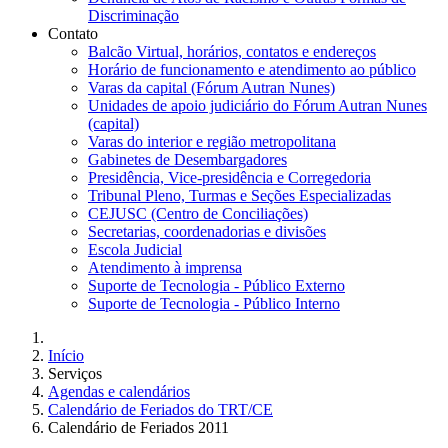
Discriminação
Contato
Balcão Virtual, horários, contatos e endereços
Horário de funcionamento e atendimento ao público
Varas da capital (Fórum Autran Nunes)
Unidades de apoio judiciário do Fórum Autran Nunes
(capital)
Varas do interior e região metropolitana
Gabinetes de Desembargadores
Presidência, Vice-presidência e Corregedoria
Tribunal Pleno, Turmas e Seções Especializadas
CEJUSC (Centro de Conciliações)
Secretarias, coordenadorias e divisões
Escola Judicial
Atendimento à imprensa
Suporte de Tecnologia - Público Externo
Suporte de Tecnologia - Público Interno
Início
Serviços
Agendas e calendários
Calendário de Feriados do TRT/CE
Calendário de Feriados 2011