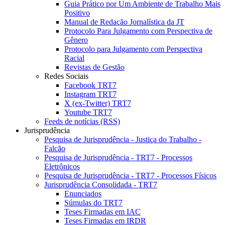
Guia Prático por Um Ambiente de Trabalho Mais
Positivo
Manual de Redação Jornalística da JT
Protocolo Para Julgamento com Perspectiva de
Gênero
Protocolo para Julgamento com Perspectiva
Racial
Revistas de Gestão
Redes Sociais
Facebook TRT7
Instagram TRT7
X (ex-Twitter) TRT7
Youtube TRT7
Feeds de notícias (RSS)
Jurisprudência
Pesquisa de Jurisprudência - Justiça do Trabalho -
Falcão
Pesquisa de Jurisprudência - TRT7 - Processos
Eletrônicos
Pesquisa de Jurisprudência - TRT7 - Processos Físicos
Jurisprudência Consolidada - TRT7
Enunciados
Súmulas do TRT7
Teses Firmadas em IAC
Teses Firmadas em IRDR