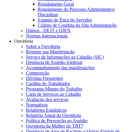
Regulamento Geral
Regulamento do Processo Administrativo
Disciplinar
Estatuto de Ética do Servidor
Código de Conduta da Alta Administração
Diários - DEJT e DJEN
Normas Internacionais
Ouvidoria
Sobre a Ouvidoria
Registre sua Manifestação
Serviço de Informações ao Cidadão (SIC)
Denúncia de Assédio Eleitoral
Acompanhamento das manifestações
Composição
Dúvidas Frequentes
Cartilha do Trabalhador
Programa Minuto do Trabalho
Carta de Serviços ao Cidadão
Avaliação dos serviços
Normativos
Relatórios Estatísticos
Relatório Anual da Ouvidoria
Política de Prevenção ao Assédio
Ouvidoria da Mulher do TRT7
Denúncia de Atos de Racismo e Outras Formas de