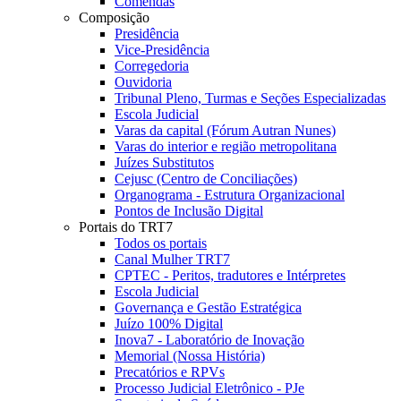
Comendas
Composição
Presidência
Vice-Presidência
Corregedoria
Ouvidoria
Tribunal Pleno, Turmas e Seções Especializadas
Escola Judicial
Varas da capital (Fórum Autran Nunes)
Varas do interior e região metropolitana
Juízes Substitutos
Cejusc (Centro de Conciliações)
Organograma - Estrutura Organizacional
Pontos de Inclusão Digital
Portais do TRT7
Todos os portais
Canal Mulher TRT7
CPTEC - Peritos, tradutores e Intérpretes
Escola Judicial
Governança e Gestão Estratégica
Juízo 100% Digital
Inova7 - Laboratório de Inovação
Memorial (Nossa História)
Precatórios e RPVs
Processo Judicial Eletrônico - PJe