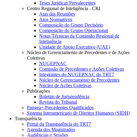
Teses Jurídicas Prevalecentes
Centro Regional de Inteligência - CRI
Atas das Reuniões
Atos Normativos
Composição do Grupo Decisório
Composição do Grupo Operacional
Notas Técnicas da Comissão Regional de
Inteligência
Unidade de Apoio Executivo (UAE)
Núcleo de Gerenciamento de Precedentes e de Ações
Coletivas
NUGEPNAC
Comissão de Precedentes e Ações Coletivas
Integrantes do NUGEPNAC do TRT7
Núcleo de Gerenciamento de Precedentes
Núcleo de Ações Coletivas
Publicações
Boletim de Jurisprudência
Revista do Tribunal
Pangea+ Precedentes Qualificados
Sistema Interamericano de Direitos Humanos (SIDH)
Transparência
Portal da Transparência do TRT7
Agenda dos Magistrados
Audiências e Sessões