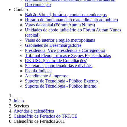
Discriminação
Contato
Balcão Virtual, horários, contatos e endereços
Horário de funcionamento e atendimento ao público
Varas da capital (Fórum Autran Nunes)
Unidades de apoio judiciário do Fórum Autran Nunes
(capital)
Varas do interior e região metropolitana
Gabinetes de Desembargadores
Presidência, Vice-presidência e Corregedoria
Tribunal Pleno, Turmas e Seções Especializadas
CEJUSC (Centro de Conciliações)
Secretarias, coordenadorias e divisões
Escola Judicial
Atendimento à imprensa
Suporte de Tecnologia - Público Externo
Suporte de Tecnologia - Público Interno
Início
Serviços
Agendas e calendários
Calendário de Feriados do TRT/CE
Calendário de Feriados 2011