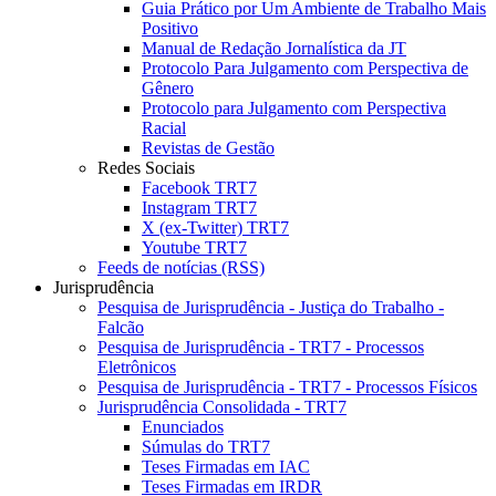
Guia Prático por Um Ambiente de Trabalho Mais
Positivo
Manual de Redação Jornalística da JT
Protocolo Para Julgamento com Perspectiva de
Gênero
Protocolo para Julgamento com Perspectiva
Racial
Revistas de Gestão
Redes Sociais
Facebook TRT7
Instagram TRT7
X (ex-Twitter) TRT7
Youtube TRT7
Feeds de notícias (RSS)
Jurisprudência
Pesquisa de Jurisprudência - Justiça do Trabalho -
Falcão
Pesquisa de Jurisprudência - TRT7 - Processos
Eletrônicos
Pesquisa de Jurisprudência - TRT7 - Processos Físicos
Jurisprudência Consolidada - TRT7
Enunciados
Súmulas do TRT7
Teses Firmadas em IAC
Teses Firmadas em IRDR