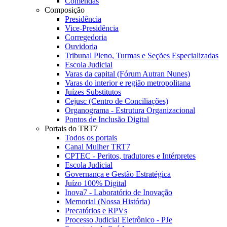
Comendas
Composição
Presidência
Vice-Presidência
Corregedoria
Ouvidoria
Tribunal Pleno, Turmas e Seções Especializadas
Escola Judicial
Varas da capital (Fórum Autran Nunes)
Varas do interior e região metropolitana
Juízes Substitutos
Cejusc (Centro de Conciliações)
Organograma - Estrutura Organizacional
Pontos de Inclusão Digital
Portais do TRT7
Todos os portais
Canal Mulher TRT7
CPTEC - Peritos, tradutores e Intérpretes
Escola Judicial
Governança e Gestão Estratégica
Juízo 100% Digital
Inova7 - Laboratório de Inovação
Memorial (Nossa História)
Precatórios e RPVs
Processo Judicial Eletrônico - PJe