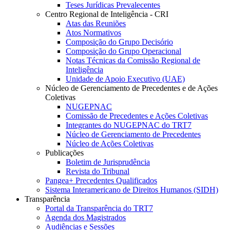
Teses Jurídicas Prevalecentes
Centro Regional de Inteligência - CRI
Atas das Reuniões
Atos Normativos
Composição do Grupo Decisório
Composição do Grupo Operacional
Notas Técnicas da Comissão Regional de
Inteligência
Unidade de Apoio Executivo (UAE)
Núcleo de Gerenciamento de Precedentes e de Ações
Coletivas
NUGEPNAC
Comissão de Precedentes e Ações Coletivas
Integrantes do NUGEPNAC do TRT7
Núcleo de Gerenciamento de Precedentes
Núcleo de Ações Coletivas
Publicações
Boletim de Jurisprudência
Revista do Tribunal
Pangea+ Precedentes Qualificados
Sistema Interamericano de Direitos Humanos (SIDH)
Transparência
Portal da Transparência do TRT7
Agenda dos Magistrados
Audiências e Sessões