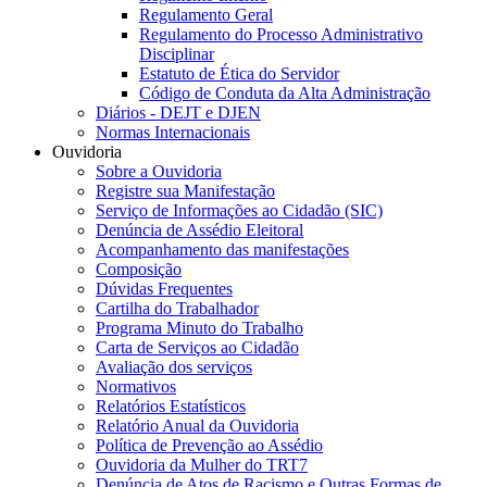
Regulamento Geral
Regulamento do Processo Administrativo
Disciplinar
Estatuto de Ética do Servidor
Código de Conduta da Alta Administração
Diários - DEJT e DJEN
Normas Internacionais
Ouvidoria
Sobre a Ouvidoria
Registre sua Manifestação
Serviço de Informações ao Cidadão (SIC)
Denúncia de Assédio Eleitoral
Acompanhamento das manifestações
Composição
Dúvidas Frequentes
Cartilha do Trabalhador
Programa Minuto do Trabalho
Carta de Serviços ao Cidadão
Avaliação dos serviços
Normativos
Relatórios Estatísticos
Relatório Anual da Ouvidoria
Política de Prevenção ao Assédio
Ouvidoria da Mulher do TRT7
Denúncia de Atos de Racismo e Outras Formas de