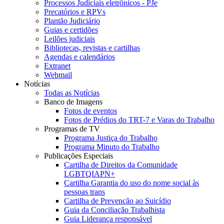
Processos Judiciais eletrônicos - PJe
Precatórios e RPVs
Plantão Judiciário
Guias e certidões
Leilões judiciais
Bibliotecas, revistas e cartilhas
Agendas e calendários
Extranet
Webmail
Notícias
Todas as Notícias
Banco de Imagens
Fotos de eventos
Fotos de Prédios do TRT-7 e Varas do Trabalho
Programas de TV
Programa Justiça do Trabalho
Programa Minuto do Trabalho
Publicações Especiais
Cartilha de Direitos da Comunidade
LGBTQIAPN+
Cartilha Garantia do uso do nome social às
pessoas trans
Cartilha de Prevenção ao Suicídio
Guia da Conciliação Trabalhista
Guia Liderança responsável