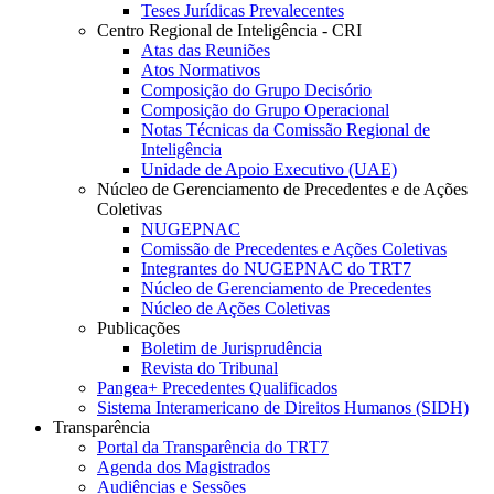
Teses Jurídicas Prevalecentes
Centro Regional de Inteligência - CRI
Atas das Reuniões
Atos Normativos
Composição do Grupo Decisório
Composição do Grupo Operacional
Notas Técnicas da Comissão Regional de
Inteligência
Unidade de Apoio Executivo (UAE)
Núcleo de Gerenciamento de Precedentes e de Ações
Coletivas
NUGEPNAC
Comissão de Precedentes e Ações Coletivas
Integrantes do NUGEPNAC do TRT7
Núcleo de Gerenciamento de Precedentes
Núcleo de Ações Coletivas
Publicações
Boletim de Jurisprudência
Revista do Tribunal
Pangea+ Precedentes Qualificados
Sistema Interamericano de Direitos Humanos (SIDH)
Transparência
Portal da Transparência do TRT7
Agenda dos Magistrados
Audiências e Sessões