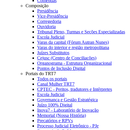
Comendas
Composição
Presidência
Vice-Presidência
Corregedoria
Ouvidoria
Tribunal Pleno, Turmas e Seções Especializadas
Escola Judicial
Varas da capital (Fórum Autran Nunes)
Varas do interior e região metropolitana
Juízes Substitutos
Cejusc (Centro de Conciliações)
Organograma - Estrutura Organizacional
Pontos de Inclusão Digital
Portais do TRT7
Todos os portais
Canal Mulher TRT7
CPTEC - Peritos, tradutores e Intérpretes
Escola Judicial
Governança e Gestão Estratégica
Juízo 100% Digital
Inova7 - Laboratório de Inovação
Memorial (Nossa História)
Precatórios e RPVs
Processo Judicial Eletrônico - PJe