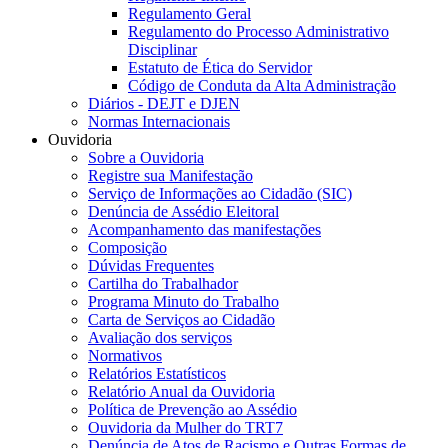
Regulamento Geral
Regulamento do Processo Administrativo
Disciplinar
Estatuto de Ética do Servidor
Código de Conduta da Alta Administração
Diários - DEJT e DJEN
Normas Internacionais
Ouvidoria
Sobre a Ouvidoria
Registre sua Manifestação
Serviço de Informações ao Cidadão (SIC)
Denúncia de Assédio Eleitoral
Acompanhamento das manifestações
Composição
Dúvidas Frequentes
Cartilha do Trabalhador
Programa Minuto do Trabalho
Carta de Serviços ao Cidadão
Avaliação dos serviços
Normativos
Relatórios Estatísticos
Relatório Anual da Ouvidoria
Política de Prevenção ao Assédio
Ouvidoria da Mulher do TRT7
Denúncia de Atos de Racismo e Outras Formas de