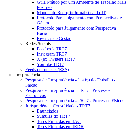
Guia Prático por Um Ambiente de Trabalho Mais
Positivo
Manual de Redação Jornalística da JT
Protocolo Para Julgamento com Perspectiva de
Gênero
Protocolo para Julgamento com Perspectiva
Racial
Revistas de Gestão
Redes Sociais
Facebook TRT7
Instagram TRT7
X (ex-Twitter) TRT7
Youtube TRT7
Feeds de notícias (RSS)
Jurisprudência
Pesquisa de Jurisprudência - Justiça do Trabalho -
Falcão
Pesquisa de Jurisprudência - TRT7 - Processos
Eletrônicos
Pesquisa de Jurisprudência - TRT7 - Processos Físicos
Jurisprudência Consolidada - TRT7
Enunciados
Súmulas do TRT7
Teses Firmadas em IAC
Teses Firmadas em IRDR