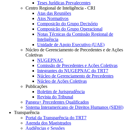
Teses Jurídicas Prevalecentes
Centro Regional de Inteligência - CRI
Atas das Reuniões
Atos Normativos
Composição do Grupo Decisório
Composição do Grupo Operacional
Notas Técnicas da Comissão Regional de
Inteligência
Unidade de Apoio Executivo (UAE)
Núcleo de Gerenciamento de Precedentes e de Ações
Coletivas
NUGEPNAC
Comissão de Precedentes e Ações Coletivas
Integrantes do NUGEPNAC do TRT7
Núcleo de Gerenciamento de Precedentes
Núcleo de Ações Coletivas
Publicações
Boletim de Jurisprudência
Revista do Tribunal
Pangea+ Precedentes Qualificados
Sistema Interamericano de Direitos Humanos (SIDH)
Transparência
Portal da Transparência do TRT7
Agenda dos Magistrados
Audiências e Sessões