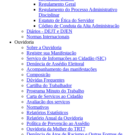
Regulamento Geral
Regulamento do Processo Administrativo
Disciplinar
Estatuto de Ética do Servidor
Código de Conduta da Alta Administração
Diários - DEJT e DJEN
Normas Internacionais
Ouvidoria
Sobre a Ouvidoria
Registre sua Manifestação
Serviço de Informações ao Cidadão (SIC)
Denúncia de Assédio Eleitoral
Acompanhamento das manifestações
Composição
Dúvidas Frequentes
Cartilha do Trabalhador
Programa Minuto do Trabalho
Carta de Serviços ao Cidadão
Avaliação dos serviços
Normativos
Relatórios Estatísticos
Relatório Anual da Ouvidoria
Política de Prevenção ao Assédio
Ouvidoria da Mulher do TRT7
Denúncia de Atos de Racismo e Outras Formas de