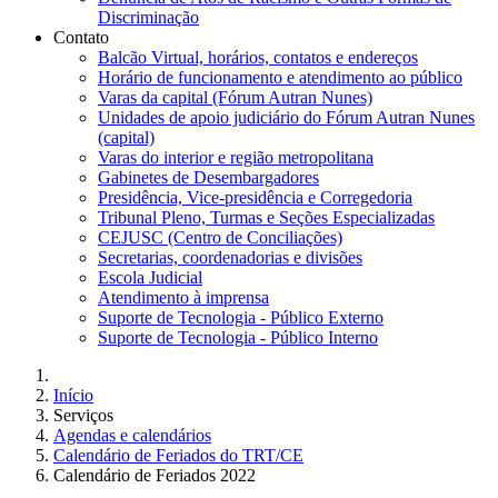
Discriminação
Contato
Balcão Virtual, horários, contatos e endereços
Horário de funcionamento e atendimento ao público
Varas da capital (Fórum Autran Nunes)
Unidades de apoio judiciário do Fórum Autran Nunes
(capital)
Varas do interior e região metropolitana
Gabinetes de Desembargadores
Presidência, Vice-presidência e Corregedoria
Tribunal Pleno, Turmas e Seções Especializadas
CEJUSC (Centro de Conciliações)
Secretarias, coordenadorias e divisões
Escola Judicial
Atendimento à imprensa
Suporte de Tecnologia - Público Externo
Suporte de Tecnologia - Público Interno
Início
Serviços
Agendas e calendários
Calendário de Feriados do TRT/CE
Calendário de Feriados 2022