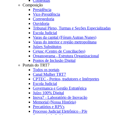
Comendas
Composição
Presidência
Vice-Presidência
Corregedoria
Ouvidoria
Tribunal Pleno, Turmas e Seções Especializadas
Escola Judicial
Varas da capital (Fórum Autran Nunes)
Varas do interior e região metropolitana
Juízes Substitutos
Cejusc (Centro de Conciliações)
Organograma - Estrutura Organizacional
Pontos de Inclusão Digital
Portais do TRT7
Todos os portais
Canal Mulher TRT7
CPTEC - Peritos, tradutores e Intérpretes
Escola Judicial
Governança e Gestão Estratégica
Juízo 100% Digital
Inova7 - Laboratório de Inovação
Memorial (Nossa História)
Precatórios e RPVs
Processo Judicial Eletrônico - PJe