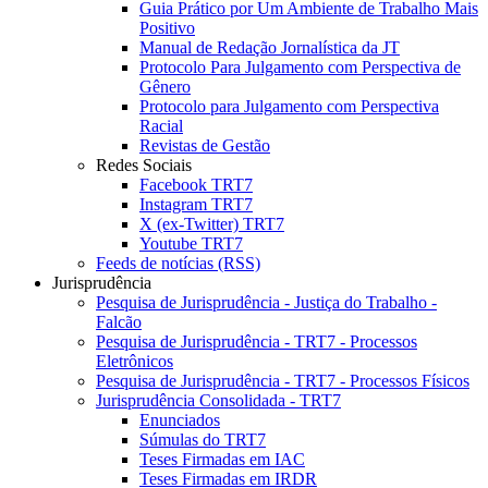
Guia Prático por Um Ambiente de Trabalho Mais
Positivo
Manual de Redação Jornalística da JT
Protocolo Para Julgamento com Perspectiva de
Gênero
Protocolo para Julgamento com Perspectiva
Racial
Revistas de Gestão
Redes Sociais
Facebook TRT7
Instagram TRT7
X (ex-Twitter) TRT7
Youtube TRT7
Feeds de notícias (RSS)
Jurisprudência
Pesquisa de Jurisprudência - Justiça do Trabalho -
Falcão
Pesquisa de Jurisprudência - TRT7 - Processos
Eletrônicos
Pesquisa de Jurisprudência - TRT7 - Processos Físicos
Jurisprudência Consolidada - TRT7
Enunciados
Súmulas do TRT7
Teses Firmadas em IAC
Teses Firmadas em IRDR