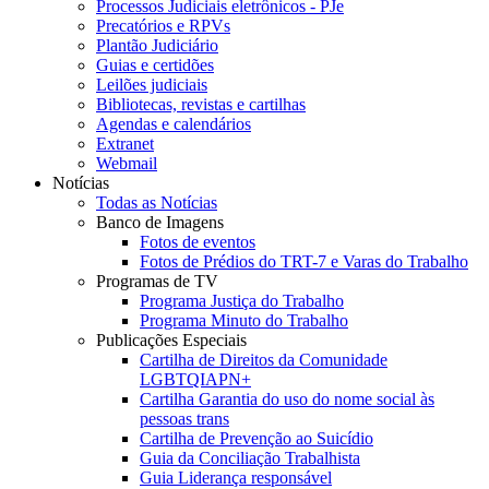
Processos Judiciais eletrônicos - PJe
Precatórios e RPVs
Plantão Judiciário
Guias e certidões
Leilões judiciais
Bibliotecas, revistas e cartilhas
Agendas e calendários
Extranet
Webmail
Notícias
Todas as Notícias
Banco de Imagens
Fotos de eventos
Fotos de Prédios do TRT-7 e Varas do Trabalho
Programas de TV
Programa Justiça do Trabalho
Programa Minuto do Trabalho
Publicações Especiais
Cartilha de Direitos da Comunidade
LGBTQIAPN+
Cartilha Garantia do uso do nome social às
pessoas trans
Cartilha de Prevenção ao Suicídio
Guia da Conciliação Trabalhista
Guia Liderança responsável