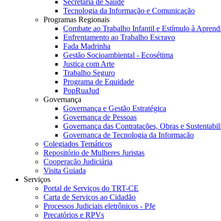
Secretaria de Saúde
Tecnologia da Informação e Comunicação
Programas Regionais
Combate ao Trabalho Infantil e Estímulo à Apren
Enfrentamento ao Trabalho Escravo
Fada Madrinha
Gestão Socioambiental - Ecosétima
Justiça com Arte
Trabalho Seguro
Programa de Equidade
PopRuaJud
Governança
Governança e Gestão Estratégica
Governança de Pessoas
Governança das Contratações, Obras e Sustentabil
Governança de Tecnologia da Informação
Colegiados Temáticos
Repositório de Mulheres Juristas
Cooperação Judiciária
Visita Guiada
Serviços
Portal de Serviços do TRT-CE
Carta de Serviços ao Cidadão
Processos Judiciais eletrônicos - PJe
Precatórios e RPVs