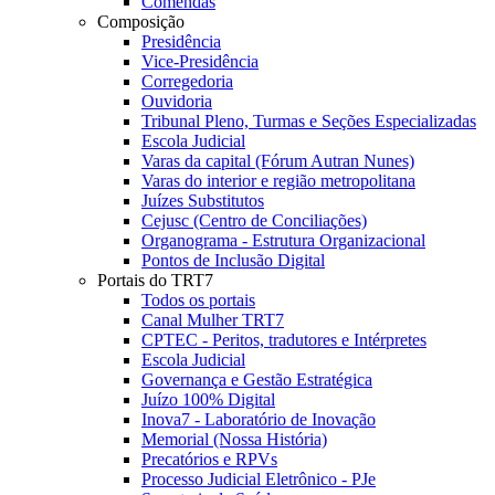
Comendas
Composição
Presidência
Vice-Presidência
Corregedoria
Ouvidoria
Tribunal Pleno, Turmas e Seções Especializadas
Escola Judicial
Varas da capital (Fórum Autran Nunes)
Varas do interior e região metropolitana
Juízes Substitutos
Cejusc (Centro de Conciliações)
Organograma - Estrutura Organizacional
Pontos de Inclusão Digital
Portais do TRT7
Todos os portais
Canal Mulher TRT7
CPTEC - Peritos, tradutores e Intérpretes
Escola Judicial
Governança e Gestão Estratégica
Juízo 100% Digital
Inova7 - Laboratório de Inovação
Memorial (Nossa História)
Precatórios e RPVs
Processo Judicial Eletrônico - PJe