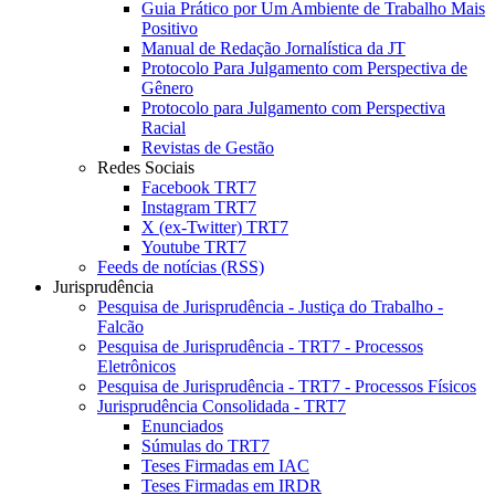
Guia Prático por Um Ambiente de Trabalho Mais
Positivo
Manual de Redação Jornalística da JT
Protocolo Para Julgamento com Perspectiva de
Gênero
Protocolo para Julgamento com Perspectiva
Racial
Revistas de Gestão
Redes Sociais
Facebook TRT7
Instagram TRT7
X (ex-Twitter) TRT7
Youtube TRT7
Feeds de notícias (RSS)
Jurisprudência
Pesquisa de Jurisprudência - Justiça do Trabalho -
Falcão
Pesquisa de Jurisprudência - TRT7 - Processos
Eletrônicos
Pesquisa de Jurisprudência - TRT7 - Processos Físicos
Jurisprudência Consolidada - TRT7
Enunciados
Súmulas do TRT7
Teses Firmadas em IAC
Teses Firmadas em IRDR