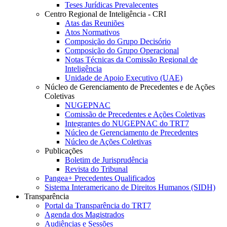
Teses Jurídicas Prevalecentes
Centro Regional de Inteligência - CRI
Atas das Reuniões
Atos Normativos
Composição do Grupo Decisório
Composição do Grupo Operacional
Notas Técnicas da Comissão Regional de
Inteligência
Unidade de Apoio Executivo (UAE)
Núcleo de Gerenciamento de Precedentes e de Ações
Coletivas
NUGEPNAC
Comissão de Precedentes e Ações Coletivas
Integrantes do NUGEPNAC do TRT7
Núcleo de Gerenciamento de Precedentes
Núcleo de Ações Coletivas
Publicações
Boletim de Jurisprudência
Revista do Tribunal
Pangea+ Precedentes Qualificados
Sistema Interamericano de Direitos Humanos (SIDH)
Transparência
Portal da Transparência do TRT7
Agenda dos Magistrados
Audiências e Sessões