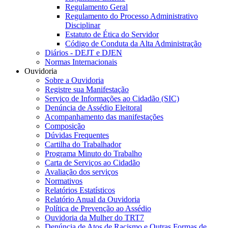
Regulamento Geral
Regulamento do Processo Administrativo
Disciplinar
Estatuto de Ética do Servidor
Código de Conduta da Alta Administração
Diários - DEJT e DJEN
Normas Internacionais
Ouvidoria
Sobre a Ouvidoria
Registre sua Manifestação
Serviço de Informações ao Cidadão (SIC)
Denúncia de Assédio Eleitoral
Acompanhamento das manifestações
Composição
Dúvidas Frequentes
Cartilha do Trabalhador
Programa Minuto do Trabalho
Carta de Serviços ao Cidadão
Avaliação dos serviços
Normativos
Relatórios Estatísticos
Relatório Anual da Ouvidoria
Política de Prevenção ao Assédio
Ouvidoria da Mulher do TRT7
Denúncia de Atos de Racismo e Outras Formas de