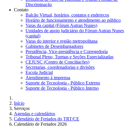
Discriminação
Contato
Balcão Virtual, horários, contatos e endereços
Horário de funcionamento e atendimento ao público
Varas da capital (Fórum Autran Nunes)
Unidades de apoio judiciário do Fórum Autran Nunes
(capital)
Varas do interior e região metropolitana
Gabinetes de Desembargadores
Presidência, Vice-presidência e Corregedoria
Tribunal Pleno, Turmas e Seções Especializadas
CEJUSC (Centro de Conciliações)
Secretarias, coordenadorias e divisões
Escola Judicial
Atendimento à imprensa
Suporte de Tecnologia - Público Externo
Suporte de Tecnologia - Público Interno
Início
Serviços
Agendas e calendários
Calendário de Feriados do TRT/CE
Calendário de Feriados 2026