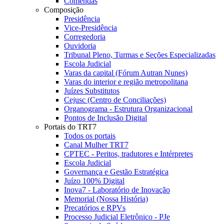
Comendas
Composição
Presidência
Vice-Presidência
Corregedoria
Ouvidoria
Tribunal Pleno, Turmas e Seções Especializadas
Escola Judicial
Varas da capital (Fórum Autran Nunes)
Varas do interior e região metropolitana
Juízes Substitutos
Cejusc (Centro de Conciliações)
Organograma - Estrutura Organizacional
Pontos de Inclusão Digital
Portais do TRT7
Todos os portais
Canal Mulher TRT7
CPTEC - Peritos, tradutores e Intérpretes
Escola Judicial
Governança e Gestão Estratégica
Juízo 100% Digital
Inova7 - Laboratório de Inovação
Memorial (Nossa História)
Precatórios e RPVs
Processo Judicial Eletrônico - PJe