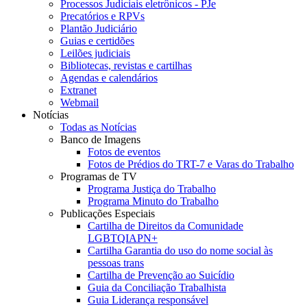
Processos Judiciais eletrônicos - PJe
Precatórios e RPVs
Plantão Judiciário
Guias e certidões
Leilões judiciais
Bibliotecas, revistas e cartilhas
Agendas e calendários
Extranet
Webmail
Notícias
Todas as Notícias
Banco de Imagens
Fotos de eventos
Fotos de Prédios do TRT-7 e Varas do Trabalho
Programas de TV
Programa Justiça do Trabalho
Programa Minuto do Trabalho
Publicações Especiais
Cartilha de Direitos da Comunidade
LGBTQIAPN+
Cartilha Garantia do uso do nome social às
pessoas trans
Cartilha de Prevenção ao Suicídio
Guia da Conciliação Trabalhista
Guia Liderança responsável