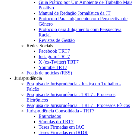
Guia Prático por Um Ambiente de Trabalho Mais
Positivo
Manual de Redação Jornalística da JT
Protocolo Para Julgamento com Perspectiva de
Gênero
Protocolo para Julgamento com Perspectiva
Racial
Revistas de Gestão
Redes Sociais
Facebook TRT7
Instagram TRT7
X (ex-Twitter) TRT7
Youtube TRT7
Feeds de notícias (RSS)
Jurisprudência
Pesquisa de Jurisprudência - Justiça do Trabalho -
Falcão
Pesquisa de Jurisprudência - TRT7 - Processos
Eletrônicos
Pesquisa de Jurisprudência - TRT7 - Processos Físicos
Jurisprudência Consolidada - TRT7
Enunciados
Súmulas do TRT7
Teses Firmadas em IAC
Teses Firmadas em IRDR