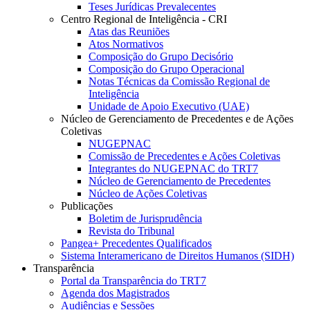
Teses Jurídicas Prevalecentes
Centro Regional de Inteligência - CRI
Atas das Reuniões
Atos Normativos
Composição do Grupo Decisório
Composição do Grupo Operacional
Notas Técnicas da Comissão Regional de
Inteligência
Unidade de Apoio Executivo (UAE)
Núcleo de Gerenciamento de Precedentes e de Ações
Coletivas
NUGEPNAC
Comissão de Precedentes e Ações Coletivas
Integrantes do NUGEPNAC do TRT7
Núcleo de Gerenciamento de Precedentes
Núcleo de Ações Coletivas
Publicações
Boletim de Jurisprudência
Revista do Tribunal
Pangea+ Precedentes Qualificados
Sistema Interamericano de Direitos Humanos (SIDH)
Transparência
Portal da Transparência do TRT7
Agenda dos Magistrados
Audiências e Sessões