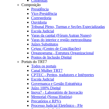
Comendas
Composição
Presidência
Vice-Presidência
Corregedoria
Ouvidoria
Tribunal Pleno, Turmas e Seções Especializadas
Escola Judicial
Varas da capital (Fórum Autran Nunes)
Varas do interior e região metropolitana
Juízes Substitutos
Cejusc (Centro de Conciliações)
Organograma - Estrutura Organizacional
Pontos de Inclusão Digital
Portais do TRT7
Todos os portais
Canal Mulher TRT7
CPTEC - Peritos, tradutores e Intérpretes
Escola Judicial
Governança e Gestão Estratégica
Juízo 100% Digital
Inova7 - Laboratório de Inovação
Memorial (Nossa História)
Precatórios e RPVs
Processo Judicial Eletrônico - PJe