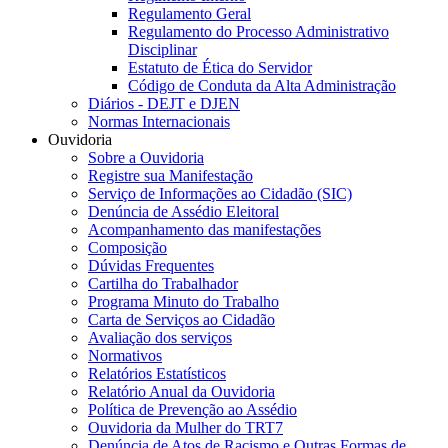
Regulamento Geral
Regulamento do Processo Administrativo
Disciplinar
Estatuto de Ética do Servidor
Código de Conduta da Alta Administração
Diários - DEJT e DJEN
Normas Internacionais
Ouvidoria
Sobre a Ouvidoria
Registre sua Manifestação
Serviço de Informações ao Cidadão (SIC)
Denúncia de Assédio Eleitoral
Acompanhamento das manifestações
Composição
Dúvidas Frequentes
Cartilha do Trabalhador
Programa Minuto do Trabalho
Carta de Serviços ao Cidadão
Avaliação dos serviços
Normativos
Relatórios Estatísticos
Relatório Anual da Ouvidoria
Política de Prevenção ao Assédio
Ouvidoria da Mulher do TRT7
Denúncia de Atos de Racismo e Outras Formas de