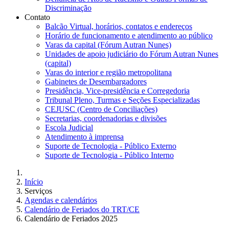
Discriminação
Contato
Balcão Virtual, horários, contatos e endereços
Horário de funcionamento e atendimento ao público
Varas da capital (Fórum Autran Nunes)
Unidades de apoio judiciário do Fórum Autran Nunes
(capital)
Varas do interior e região metropolitana
Gabinetes de Desembargadores
Presidência, Vice-presidência e Corregedoria
Tribunal Pleno, Turmas e Seções Especializadas
CEJUSC (Centro de Conciliações)
Secretarias, coordenadorias e divisões
Escola Judicial
Atendimento à imprensa
Suporte de Tecnologia - Público Externo
Suporte de Tecnologia - Público Interno
Início
Serviços
Agendas e calendários
Calendário de Feriados do TRT/CE
Calendário de Feriados 2025