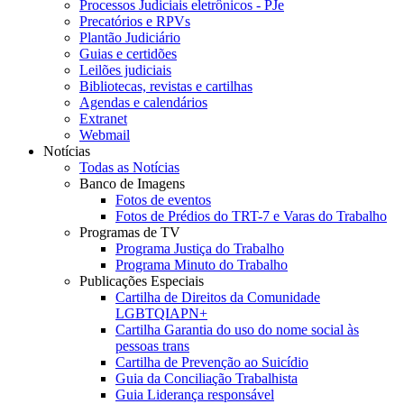
Processos Judiciais eletrônicos - PJe
Precatórios e RPVs
Plantão Judiciário
Guias e certidões
Leilões judiciais
Bibliotecas, revistas e cartilhas
Agendas e calendários
Extranet
Webmail
Notícias
Todas as Notícias
Banco de Imagens
Fotos de eventos
Fotos de Prédios do TRT-7 e Varas do Trabalho
Programas de TV
Programa Justiça do Trabalho
Programa Minuto do Trabalho
Publicações Especiais
Cartilha de Direitos da Comunidade
LGBTQIAPN+
Cartilha Garantia do uso do nome social às
pessoas trans
Cartilha de Prevenção ao Suicídio
Guia da Conciliação Trabalhista
Guia Liderança responsável