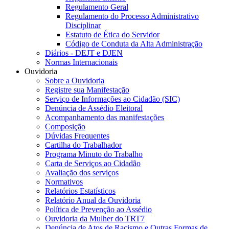
Regulamento Geral
Regulamento do Processo Administrativo
Disciplinar
Estatuto de Ética do Servidor
Código de Conduta da Alta Administração
Diários - DEJT e DJEN
Normas Internacionais
Ouvidoria
Sobre a Ouvidoria
Registre sua Manifestação
Serviço de Informações ao Cidadão (SIC)
Denúncia de Assédio Eleitoral
Acompanhamento das manifestações
Composição
Dúvidas Frequentes
Cartilha do Trabalhador
Programa Minuto do Trabalho
Carta de Serviços ao Cidadão
Avaliação dos serviços
Normativos
Relatórios Estatísticos
Relatório Anual da Ouvidoria
Política de Prevenção ao Assédio
Ouvidoria da Mulher do TRT7
Denúncia de Atos de Racismo e Outras Formas de