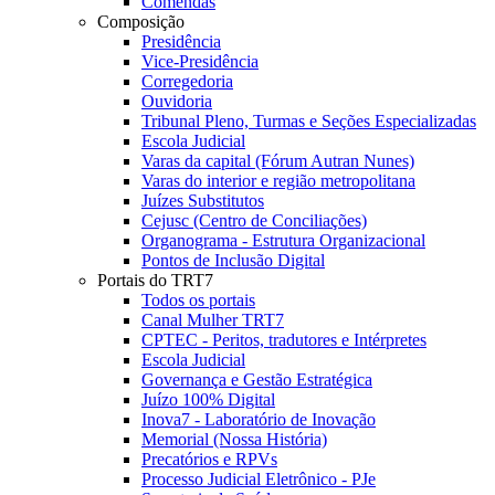
Comendas
Composição
Presidência
Vice-Presidência
Corregedoria
Ouvidoria
Tribunal Pleno, Turmas e Seções Especializadas
Escola Judicial
Varas da capital (Fórum Autran Nunes)
Varas do interior e região metropolitana
Juízes Substitutos
Cejusc (Centro de Conciliações)
Organograma - Estrutura Organizacional
Pontos de Inclusão Digital
Portais do TRT7
Todos os portais
Canal Mulher TRT7
CPTEC - Peritos, tradutores e Intérpretes
Escola Judicial
Governança e Gestão Estratégica
Juízo 100% Digital
Inova7 - Laboratório de Inovação
Memorial (Nossa História)
Precatórios e RPVs
Processo Judicial Eletrônico - PJe