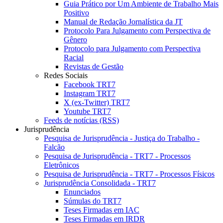
Guia Prático por Um Ambiente de Trabalho Mais
Positivo
Manual de Redação Jornalística da JT
Protocolo Para Julgamento com Perspectiva de
Gênero
Protocolo para Julgamento com Perspectiva
Racial
Revistas de Gestão
Redes Sociais
Facebook TRT7
Instagram TRT7
X (ex-Twitter) TRT7
Youtube TRT7
Feeds de notícias (RSS)
Jurisprudência
Pesquisa de Jurisprudência - Justiça do Trabalho -
Falcão
Pesquisa de Jurisprudência - TRT7 - Processos
Eletrônicos
Pesquisa de Jurisprudência - TRT7 - Processos Físicos
Jurisprudência Consolidada - TRT7
Enunciados
Súmulas do TRT7
Teses Firmadas em IAC
Teses Firmadas em IRDR