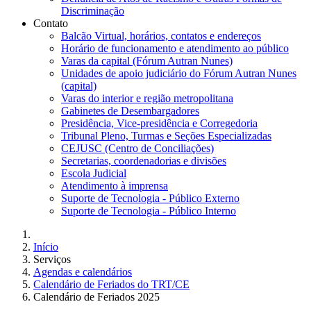
Discriminação
Contato
Balcão Virtual, horários, contatos e endereços
Horário de funcionamento e atendimento ao público
Varas da capital (Fórum Autran Nunes)
Unidades de apoio judiciário do Fórum Autran Nunes
(capital)
Varas do interior e região metropolitana
Gabinetes de Desembargadores
Presidência, Vice-presidência e Corregedoria
Tribunal Pleno, Turmas e Seções Especializadas
CEJUSC (Centro de Conciliações)
Secretarias, coordenadorias e divisões
Escola Judicial
Atendimento à imprensa
Suporte de Tecnologia - Público Externo
Suporte de Tecnologia - Público Interno
Início
Serviços
Agendas e calendários
Calendário de Feriados do TRT/CE
Calendário de Feriados 2025