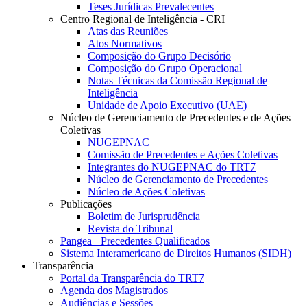
Teses Jurídicas Prevalecentes
Centro Regional de Inteligência - CRI
Atas das Reuniões
Atos Normativos
Composição do Grupo Decisório
Composição do Grupo Operacional
Notas Técnicas da Comissão Regional de
Inteligência
Unidade de Apoio Executivo (UAE)
Núcleo de Gerenciamento de Precedentes e de Ações
Coletivas
NUGEPNAC
Comissão de Precedentes e Ações Coletivas
Integrantes do NUGEPNAC do TRT7
Núcleo de Gerenciamento de Precedentes
Núcleo de Ações Coletivas
Publicações
Boletim de Jurisprudência
Revista do Tribunal
Pangea+ Precedentes Qualificados
Sistema Interamericano de Direitos Humanos (SIDH)
Transparência
Portal da Transparência do TRT7
Agenda dos Magistrados
Audiências e Sessões