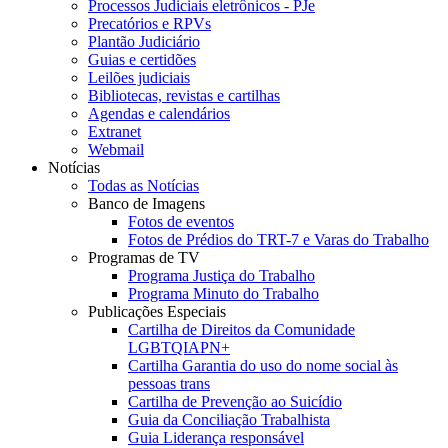
Processos Judiciais eletrônicos - PJe
Precatórios e RPVs
Plantão Judiciário
Guias e certidões
Leilões judiciais
Bibliotecas, revistas e cartilhas
Agendas e calendários
Extranet
Webmail
Notícias
Todas as Notícias
Banco de Imagens
Fotos de eventos
Fotos de Prédios do TRT-7 e Varas do Trabalho
Programas de TV
Programa Justiça do Trabalho
Programa Minuto do Trabalho
Publicações Especiais
Cartilha de Direitos da Comunidade
LGBTQIAPN+
Cartilha Garantia do uso do nome social às
pessoas trans
Cartilha de Prevenção ao Suicídio
Guia da Conciliação Trabalhista
Guia Liderança responsável