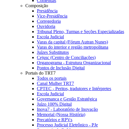
Comendas
Composição
Presidência
Vice-Presidência
Corregedoria
Ouvidoria
Tribunal Pleno, Turmas e Seções Especializadas
Escola Judicial
Varas da capital (Fórum Autran Nunes)
Varas do interior e região metropolitana
Juízes Substitutos
Cejusc (Centro de Conciliações)
Organograma - Estrutura Organizacional
Pontos de Inclusão Digital
Portais do TRT7
Todos os portais
Canal Mulher TRT7
CPTEC - Peritos, tradutores e Intérpretes
Escola Judicial
Governança e Gestão Estratégica
Juízo 100% Digital
Inova7 - Laboratório de Inovação
Memorial (Nossa História)
Precatórios e RPVs
Processo Judicial Eletrônico - PJe