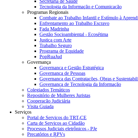
Secretaria de Saúde
Tecnologia da Informação e Comunicação
Programas Regionais
Combate ao Trabalho Infantil e Estímulo à Apren
Enfrentamento ao Trabalho Escravo
Fada Madrinha
Gestão Socioambiental - Ecosétima
Justiça com Arte
Trabalho Seguro
Programa de Equidade
PopRuaJud
Governança
Governança e Gestão Estratégica
Governança de Pessoas
Governança das Contratações, Obras e Sustentabil
Governança de Tecnologia da Informação
Colegiados Temáticos
Repositório de Mulheres Juristas
Cooperação Judiciária
Visita Guiada
Serviços
Portal de Serviços do TRT-CE
Carta de Serviços ao Cidadão
Processos Judiciais eletrônicos - PJe
Precatórios e RPVs