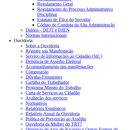
Regulamento Geral
Regulamento do Processo Administrativo
Disciplinar
Estatuto de Ética do Servidor
Código de Conduta da Alta Administração
Diários - DEJT e DJEN
Normas Internacionais
Ouvidoria
Sobre a Ouvidoria
Registre sua Manifestação
Serviço de Informações ao Cidadão (SIC)
Denúncia de Assédio Eleitoral
Acompanhamento das manifestações
Composição
Dúvidas Frequentes
Cartilha do Trabalhador
Programa Minuto do Trabalho
Carta de Serviços ao Cidadão
Avaliação dos serviços
Normativos
Relatórios Estatísticos
Relatório Anual da Ouvidoria
Política de Prevenção ao Assédio
Ouvidoria da Mulher do TRT7
Denúncia de Atos de Racismo e Outras Formas de