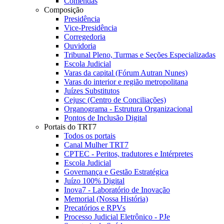
Comendas
Composição
Presidência
Vice-Presidência
Corregedoria
Ouvidoria
Tribunal Pleno, Turmas e Seções Especializadas
Escola Judicial
Varas da capital (Fórum Autran Nunes)
Varas do interior e região metropolitana
Juízes Substitutos
Cejusc (Centro de Conciliações)
Organograma - Estrutura Organizacional
Pontos de Inclusão Digital
Portais do TRT7
Todos os portais
Canal Mulher TRT7
CPTEC - Peritos, tradutores e Intérpretes
Escola Judicial
Governança e Gestão Estratégica
Juízo 100% Digital
Inova7 - Laboratório de Inovação
Memorial (Nossa História)
Precatórios e RPVs
Processo Judicial Eletrônico - PJe