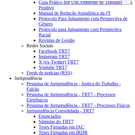
Guia Prático por Um Ambiente de Trabalho Mais
Positivo
Manual de Redação Jornalística da JT
Protocolo Para Julgamento com Perspectiva de
Gênero
Protocolo para Julgamento com Perspectiva
Racial
Revistas de Gestão
Redes Sociais
Facebook TRT7
Instagram TRT7
X (ex-Twitter) TRT7
Youtube TRT7
Feeds de notícias (RSS)
Jurisprudência
Pesquisa de Jurisprudência - Justiça do Trabalho -
Falcão
Pesquisa de Jurisprudência - TRT7 - Processos
Eletrônicos
Pesquisa de Jurisprudência - TRT7 - Processos Físicos
Jurisprudência Consolidada - TRT7
Enunciados
Súmulas do TRT7
Teses Firmadas em IAC
Teses Firmadas em IRDR