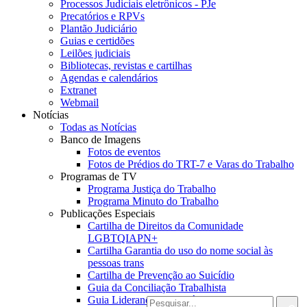
Processos Judiciais eletrônicos - PJe
Precatórios e RPVs
Plantão Judiciário
Guias e certidões
Leilões judiciais
Bibliotecas, revistas e cartilhas
Agendas e calendários
Extranet
Webmail
Notícias
Todas as Notícias
Banco de Imagens
Fotos de eventos
Fotos de Prédios do TRT-7 e Varas do Trabalho
Programas de TV
Programa Justiça do Trabalho
Programa Minuto do Trabalho
Publicações Especiais
Cartilha de Direitos da Comunidade
LGBTQIAPN+
Cartilha Garantia do uso do nome social às
pessoas trans
Cartilha de Prevenção ao Suicídio
Guia da Conciliação Trabalhista
Guia Liderança responsável