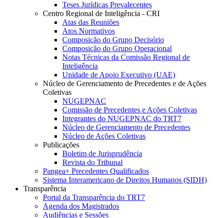
Teses Jurídicas Prevalecentes
Centro Regional de Inteligência - CRI
Atas das Reuniões
Atos Normativos
Composição do Grupo Decisório
Composição do Grupo Operacional
Notas Técnicas da Comissão Regional de
Inteligência
Unidade de Apoio Executivo (UAE)
Núcleo de Gerenciamento de Precedentes e de Ações
Coletivas
NUGEPNAC
Comissão de Precedentes e Ações Coletivas
Integrantes do NUGEPNAC do TRT7
Núcleo de Gerenciamento de Precedentes
Núcleo de Ações Coletivas
Publicações
Boletim de Jurisprudência
Revista do Tribunal
Pangea+ Precedentes Qualificados
Sistema Interamericano de Direitos Humanos (SIDH)
Transparência
Portal da Transparência do TRT7
Agenda dos Magistrados
Audiências e Sessões