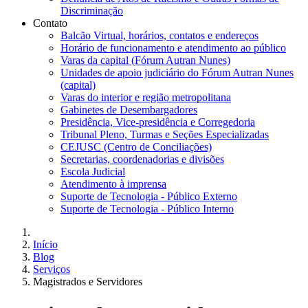
Discriminação
Contato
Balcão Virtual, horários, contatos e endereços
Horário de funcionamento e atendimento ao público
Varas da capital (Fórum Autran Nunes)
Unidades de apoio judiciário do Fórum Autran Nunes
(capital)
Varas do interior e região metropolitana
Gabinetes de Desembargadores
Presidência, Vice-presidência e Corregedoria
Tribunal Pleno, Turmas e Seções Especializadas
CEJUSC (Centro de Conciliações)
Secretarias, coordenadorias e divisões
Escola Judicial
Atendimento à imprensa
Suporte de Tecnologia - Público Externo
Suporte de Tecnologia - Público Interno
Início
Blog
Serviços
Magistrados e Servidores