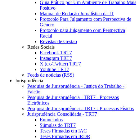
Guia Prático por Um Ambiente de Trabalho Mais
Positivo
Manual de Redação Jornalística da JT
Protocolo Para Julgamento com Perspectiva de
Gênero
Protocolo para Julgamento com Perspectiva
Racial
Revistas de Gestão
Redes Sociais
Facebook TRT7
Instagram TRT7
X (ex-Twitter) TRT7
Youtube TRT7
Feeds de notícias (RSS)
Jurisprudência
Pesquisa de Jurisprudência - Justiça do Trabalho -
Falcão
Pesquisa de Jurisprudência - TRT7 - Processos
Eletrônicos
Pesquisa de Jurisprudência - TRT7 - Processos Físicos
Jurisprudência Consolidada - TRT7
Enunciados
Súmulas do TRT7
Teses Firmadas em IAC
Teses Firmadas em IRDR