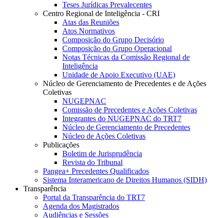
Teses Jurídicas Prevalecentes
Centro Regional de Inteligência - CRI
Atas das Reuniões
Atos Normativos
Composição do Grupo Decisório
Composição do Grupo Operacional
Notas Técnicas da Comissão Regional de
Inteligência
Unidade de Apoio Executivo (UAE)
Núcleo de Gerenciamento de Precedentes e de Ações
Coletivas
NUGEPNAC
Comissão de Precedentes e Ações Coletivas
Integrantes do NUGEPNAC do TRT7
Núcleo de Gerenciamento de Precedentes
Núcleo de Ações Coletivas
Publicações
Boletim de Jurisprudência
Revista do Tribunal
Pangea+ Precedentes Qualificados
Sistema Interamericano de Direitos Humanos (SIDH)
Transparência
Portal da Transparência do TRT7
Agenda dos Magistrados
Audiências e Sessões