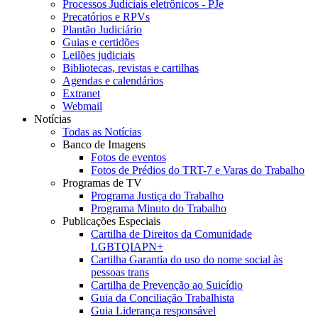
Processos Judiciais eletrônicos - PJe
Precatórios e RPVs
Plantão Judiciário
Guias e certidões
Leilões judiciais
Bibliotecas, revistas e cartilhas
Agendas e calendários
Extranet
Webmail
Notícias
Todas as Notícias
Banco de Imagens
Fotos de eventos
Fotos de Prédios do TRT-7 e Varas do Trabalho
Programas de TV
Programa Justiça do Trabalho
Programa Minuto do Trabalho
Publicações Especiais
Cartilha de Direitos da Comunidade
LGBTQIAPN+
Cartilha Garantia do uso do nome social às
pessoas trans
Cartilha de Prevenção ao Suicídio
Guia da Conciliação Trabalhista
Guia Liderança responsável