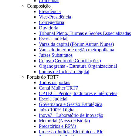
Comendas
Composição
Presidência
Vice-Presidência
Corregedoria
Ouvidoria
Tribunal Pleno, Turmas e Seções Especializadas
Escola Judicial
Varas da capital (Fórum Autran Nunes)
Varas do interior e região metropolitana
Juízes Substitutos
Cejusc (Centro de Conciliações)
Organograma - Estrutura Organizacional
Pontos de Inclusão Digital
Portais do TRT7
Todos os portais
Canal Mulher TRT7
CPTEC - Peritos, tradutores e Intérpretes
Escola Judicial
Governança e Gestão Estratégica
Juízo 100% Digital
Inova7 - Laboratório de Inovação
Memorial (Nossa História)
Precatórios e RPVs
Processo Judicial Eletrônico - PJe