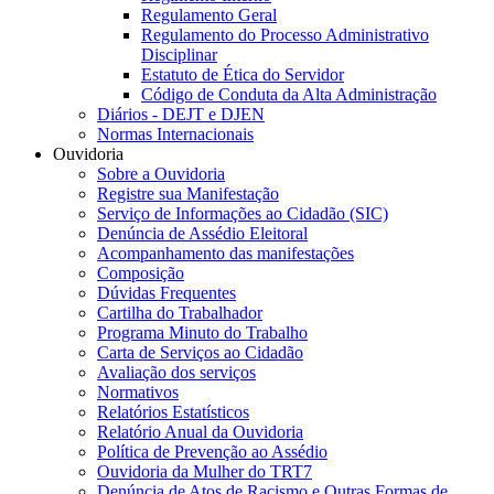
Regulamento Geral
Regulamento do Processo Administrativo
Disciplinar
Estatuto de Ética do Servidor
Código de Conduta da Alta Administração
Diários - DEJT e DJEN
Normas Internacionais
Ouvidoria
Sobre a Ouvidoria
Registre sua Manifestação
Serviço de Informações ao Cidadão (SIC)
Denúncia de Assédio Eleitoral
Acompanhamento das manifestações
Composição
Dúvidas Frequentes
Cartilha do Trabalhador
Programa Minuto do Trabalho
Carta de Serviços ao Cidadão
Avaliação dos serviços
Normativos
Relatórios Estatísticos
Relatório Anual da Ouvidoria
Política de Prevenção ao Assédio
Ouvidoria da Mulher do TRT7
Denúncia de Atos de Racismo e Outras Formas de