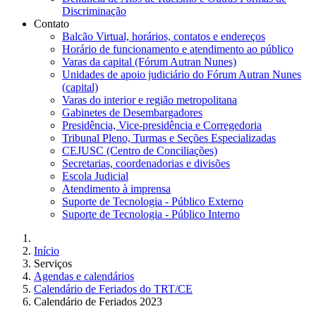
Discriminação
Contato
Balcão Virtual, horários, contatos e endereços
Horário de funcionamento e atendimento ao público
Varas da capital (Fórum Autran Nunes)
Unidades de apoio judiciário do Fórum Autran Nunes
(capital)
Varas do interior e região metropolitana
Gabinetes de Desembargadores
Presidência, Vice-presidência e Corregedoria
Tribunal Pleno, Turmas e Seções Especializadas
CEJUSC (Centro de Conciliações)
Secretarias, coordenadorias e divisões
Escola Judicial
Atendimento à imprensa
Suporte de Tecnologia - Público Externo
Suporte de Tecnologia - Público Interno
Início
Serviços
Agendas e calendários
Calendário de Feriados do TRT/CE
Calendário de Feriados 2023