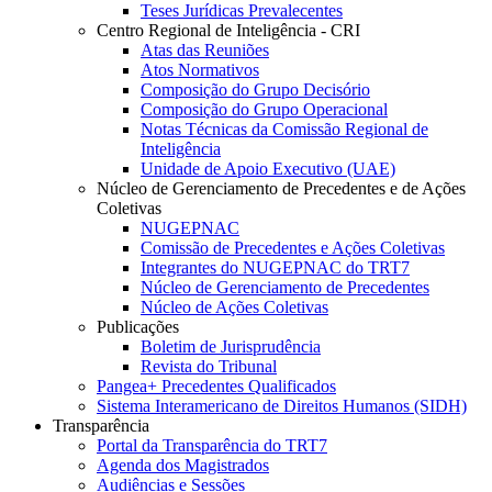
Teses Jurídicas Prevalecentes
Centro Regional de Inteligência - CRI
Atas das Reuniões
Atos Normativos
Composição do Grupo Decisório
Composição do Grupo Operacional
Notas Técnicas da Comissão Regional de
Inteligência
Unidade de Apoio Executivo (UAE)
Núcleo de Gerenciamento de Precedentes e de Ações
Coletivas
NUGEPNAC
Comissão de Precedentes e Ações Coletivas
Integrantes do NUGEPNAC do TRT7
Núcleo de Gerenciamento de Precedentes
Núcleo de Ações Coletivas
Publicações
Boletim de Jurisprudência
Revista do Tribunal
Pangea+ Precedentes Qualificados
Sistema Interamericano de Direitos Humanos (SIDH)
Transparência
Portal da Transparência do TRT7
Agenda dos Magistrados
Audiências e Sessões