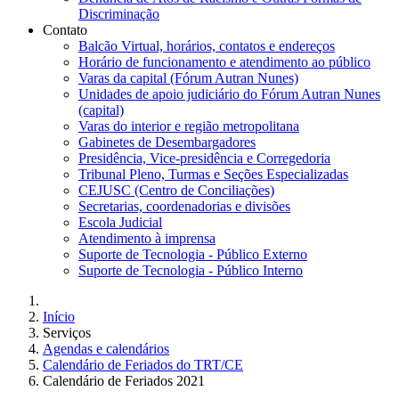
Discriminação
Contato
Balcão Virtual, horários, contatos e endereços
Horário de funcionamento e atendimento ao público
Varas da capital (Fórum Autran Nunes)
Unidades de apoio judiciário do Fórum Autran Nunes
(capital)
Varas do interior e região metropolitana
Gabinetes de Desembargadores
Presidência, Vice-presidência e Corregedoria
Tribunal Pleno, Turmas e Seções Especializadas
CEJUSC (Centro de Conciliações)
Secretarias, coordenadorias e divisões
Escola Judicial
Atendimento à imprensa
Suporte de Tecnologia - Público Externo
Suporte de Tecnologia - Público Interno
Início
Serviços
Agendas e calendários
Calendário de Feriados do TRT/CE
Calendário de Feriados 2021