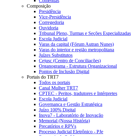
Comendas
Composição
Presidência
Vice-Presidência
Corregedoria
Ouvidoria
Tribunal Pleno, Turmas e Seções Especializadas
Escola Judicial
Varas da capital (Fórum Autran Nunes)
Varas do interior e região metropolitana
Juízes Substitutos
Cejusc (Centro de Conciliações)
Organograma - Estrutura Organizacional
Pontos de Inclusão Digital
Portais do TRT7
Todos os portais
Canal Mulher TRT7
CPTEC - Peritos, tradutores e Intérpretes
Escola Judicial
Governança e Gestão Estratégica
Juízo 100% Digital
Inova7 - Laboratório de Inovação
Memorial (Nossa História)
Precatórios e RPVs
Processo Judicial Eletrônico - PJe