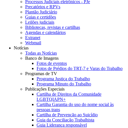
Processos Judiciais eletrônicos - PJe
Precatórios e RPVs
Plantão Judiciário
Guias e certidões
Leilões judiciais
Bibliotecas, revistas e cartilhas
Agendas e calendários
Extranet
Webmail
Notícias
Todas as Notícias
Banco de Imagens
Fotos de eventos
Fotos de Prédios do TRT-7 e Varas do Trabalho
Programas de TV
Programa Justiça do Trabalho
Programa Minuto do Trabalho
Publicações Especiais
Cartilha de Direitos da Comunidade
LGBTQIAPN+
Cartilha Garantia do uso do nome social às
pessoas trans
Cartilha de Prevenção ao Suicídio
Guia da Conciliação Trabalhista
Guia Liderança responsável