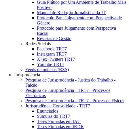
Guia Prático por Um Ambiente de Trabalho Mais
Positivo
Manual de Redação Jornalística da JT
Protocolo Para Julgamento com Perspectiva de
Gênero
Protocolo para Julgamento com Perspectiva
Racial
Revistas de Gestão
Redes Sociais
Facebook TRT7
Instagram TRT7
X (ex-Twitter) TRT7
Youtube TRT7
Feeds de notícias (RSS)
Jurisprudência
Pesquisa de Jurisprudência - Justiça do Trabalho -
Falcão
Pesquisa de Jurisprudência - TRT7 - Processos
Eletrônicos
Pesquisa de Jurisprudência - TRT7 - Processos Físicos
Jurisprudência Consolidada - TRT7
Enunciados
Súmulas do TRT7
Teses Firmadas em IAC
Teses Firmadas em IRDR