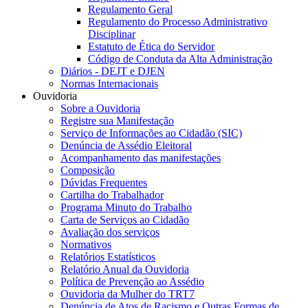
Regulamento Geral
Regulamento do Processo Administrativo
Disciplinar
Estatuto de Ética do Servidor
Código de Conduta da Alta Administração
Diários - DEJT e DJEN
Normas Internacionais
Ouvidoria
Sobre a Ouvidoria
Registre sua Manifestação
Serviço de Informações ao Cidadão (SIC)
Denúncia de Assédio Eleitoral
Acompanhamento das manifestações
Composição
Dúvidas Frequentes
Cartilha do Trabalhador
Programa Minuto do Trabalho
Carta de Serviços ao Cidadão
Avaliação dos serviços
Normativos
Relatórios Estatísticos
Relatório Anual da Ouvidoria
Política de Prevenção ao Assédio
Ouvidoria da Mulher do TRT7
Denúncia de Atos de Racismo e Outras Formas de