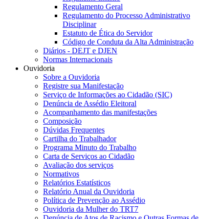
Regulamento Geral
Regulamento do Processo Administrativo
Disciplinar
Estatuto de Ética do Servidor
Código de Conduta da Alta Administração
Diários - DEJT e DJEN
Normas Internacionais
Ouvidoria
Sobre a Ouvidoria
Registre sua Manifestação
Serviço de Informações ao Cidadão (SIC)
Denúncia de Assédio Eleitoral
Acompanhamento das manifestações
Composição
Dúvidas Frequentes
Cartilha do Trabalhador
Programa Minuto do Trabalho
Carta de Serviços ao Cidadão
Avaliação dos serviços
Normativos
Relatórios Estatísticos
Relatório Anual da Ouvidoria
Política de Prevenção ao Assédio
Ouvidoria da Mulher do TRT7
Denúncia de Atos de Racismo e Outras Formas de