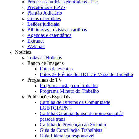
Processos Judiciais eletrônicos - PJe
Precatórios e RPVs
Plantão Judiciário
Guias e certidões
Leilões judiciais
Bibliotecas, revistas e cartilhas
Agendas e calendários
Extranet
Webmail
Notícias
Todas as Notícias
Banco de Imagens
Fotos de eventos
Fotos de Prédios do TRT-7 e Varas do Trabalho
Programas de TV
Programa Justiça do Trabalho
Programa Minuto do Trabalho
Publicações Especiais
Cartilha de Direitos da Comunidade
LGBTQIAPN+
Cartilha Garantia do uso do nome social às
pessoas trans
Cartilha de Prevenção ao Suicídio
Guia da Conciliação Trabalhista
Guia Liderança responsável