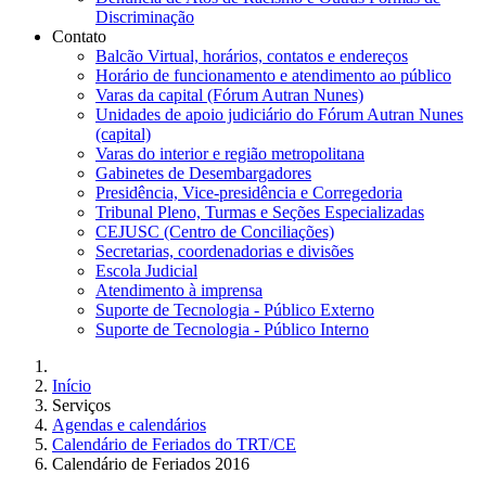
Discriminação
Contato
Balcão Virtual, horários, contatos e endereços
Horário de funcionamento e atendimento ao público
Varas da capital (Fórum Autran Nunes)
Unidades de apoio judiciário do Fórum Autran Nunes
(capital)
Varas do interior e região metropolitana
Gabinetes de Desembargadores
Presidência, Vice-presidência e Corregedoria
Tribunal Pleno, Turmas e Seções Especializadas
CEJUSC (Centro de Conciliações)
Secretarias, coordenadorias e divisões
Escola Judicial
Atendimento à imprensa
Suporte de Tecnologia - Público Externo
Suporte de Tecnologia - Público Interno
Início
Serviços
Agendas e calendários
Calendário de Feriados do TRT/CE
Calendário de Feriados 2016