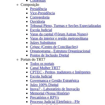
Comendas
Composição
Presidência
Vice-Presidência
Corregedoria
Ouvidoria
Tribunal Pleno, Turmas e Seções Especializadas
Escola Judicial
Varas da capital (Fórum Autran Nunes)
Varas do interior e região metropolitana
Juízes Substitutos
Cejusc (Centro de Conciliações)
Organograma - Estrutura Organizacional
Pontos de Inclusão Digital
Portais do TRT7
Todos os portais
Canal Mulher TRT7
CPTEC - Peritos, tradutores e Intérpretes
Escola Judicial
Governança e Gestão Estratégica
Juízo 100% Digital
Inova7 - Laboratório de Inovação
Memorial (Nossa História)
Precatórios e RPVs
Processo Judicial Eletrônico - PJe