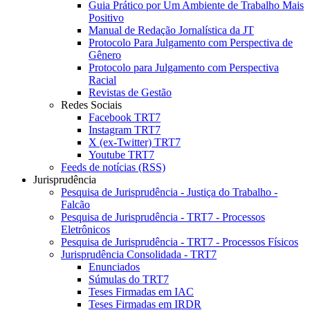
Guia Prático por Um Ambiente de Trabalho Mais
Positivo
Manual de Redação Jornalística da JT
Protocolo Para Julgamento com Perspectiva de
Gênero
Protocolo para Julgamento com Perspectiva
Racial
Revistas de Gestão
Redes Sociais
Facebook TRT7
Instagram TRT7
X (ex-Twitter) TRT7
Youtube TRT7
Feeds de notícias (RSS)
Jurisprudência
Pesquisa de Jurisprudência - Justiça do Trabalho -
Falcão
Pesquisa de Jurisprudência - TRT7 - Processos
Eletrônicos
Pesquisa de Jurisprudência - TRT7 - Processos Físicos
Jurisprudência Consolidada - TRT7
Enunciados
Súmulas do TRT7
Teses Firmadas em IAC
Teses Firmadas em IRDR