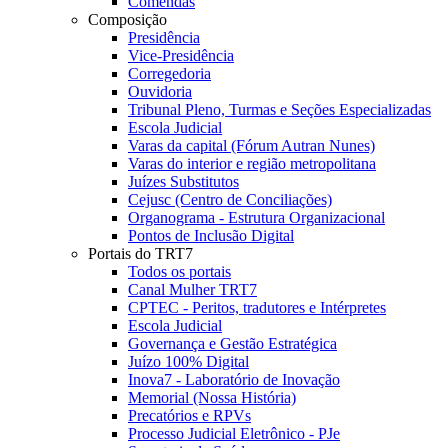
Comendas
Composição
Presidência
Vice-Presidência
Corregedoria
Ouvidoria
Tribunal Pleno, Turmas e Seções Especializadas
Escola Judicial
Varas da capital (Fórum Autran Nunes)
Varas do interior e região metropolitana
Juízes Substitutos
Cejusc (Centro de Conciliações)
Organograma - Estrutura Organizacional
Pontos de Inclusão Digital
Portais do TRT7
Todos os portais
Canal Mulher TRT7
CPTEC - Peritos, tradutores e Intérpretes
Escola Judicial
Governança e Gestão Estratégica
Juízo 100% Digital
Inova7 - Laboratório de Inovação
Memorial (Nossa História)
Precatórios e RPVs
Processo Judicial Eletrônico - PJe