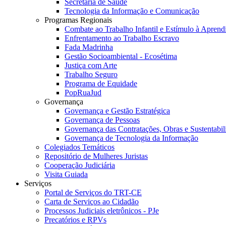
Secretaria de Saúde
Tecnologia da Informação e Comunicação
Programas Regionais
Combate ao Trabalho Infantil e Estímulo à Apren
Enfrentamento ao Trabalho Escravo
Fada Madrinha
Gestão Socioambiental - Ecosétima
Justiça com Arte
Trabalho Seguro
Programa de Equidade
PopRuaJud
Governança
Governança e Gestão Estratégica
Governança de Pessoas
Governança das Contratações, Obras e Sustentabil
Governança de Tecnologia da Informação
Colegiados Temáticos
Repositório de Mulheres Juristas
Cooperação Judiciária
Visita Guiada
Serviços
Portal de Serviços do TRT-CE
Carta de Serviços ao Cidadão
Processos Judiciais eletrônicos - PJe
Precatórios e RPVs