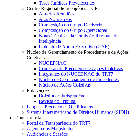
Teses Jurídicas Prevalecentes
Centro Regional de Inteligência - CRI
Atas das Reuniões
Atos Normativos
Composição do Grupo Decisório
Composição do Grupo Operacional
Notas Técnicas da Comissão Regional de
Inteligência
Unidade de Apoio Executivo (UAE)
Núcleo de Gerenciamento de Precedentes e de Ações
Coletivas
NUGEPNAC
Comissão de Precedentes e Ações Coletivas
Integrantes do NUGEPNAC do TRT7
Núcleo de Gerenciamento de Precedentes
Núcleo de Ações Coletivas
Publicações
Boletim de Jurisprudência
Revista do Tribunal
Pangea+ Precedentes Qualificados
Sistema Interamericano de Direitos Humanos (SIDH)
Transparência
Portal da Transparência do TRT7
Agenda dos Magistrados
Audiências e Sessões