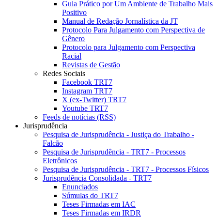
Guia Prático por Um Ambiente de Trabalho Mais
Positivo
Manual de Redação Jornalística da JT
Protocolo Para Julgamento com Perspectiva de
Gênero
Protocolo para Julgamento com Perspectiva
Racial
Revistas de Gestão
Redes Sociais
Facebook TRT7
Instagram TRT7
X (ex-Twitter) TRT7
Youtube TRT7
Feeds de notícias (RSS)
Jurisprudência
Pesquisa de Jurisprudência - Justiça do Trabalho -
Falcão
Pesquisa de Jurisprudência - TRT7 - Processos
Eletrônicos
Pesquisa de Jurisprudência - TRT7 - Processos Físicos
Jurisprudência Consolidada - TRT7
Enunciados
Súmulas do TRT7
Teses Firmadas em IAC
Teses Firmadas em IRDR