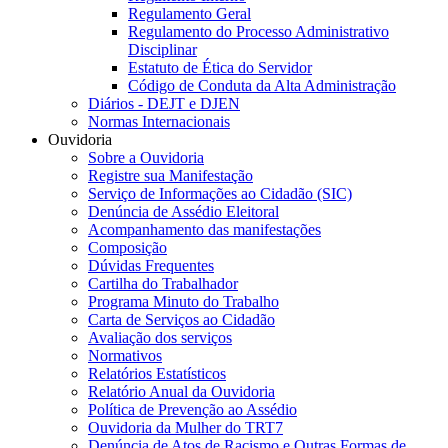
Regulamento Geral
Regulamento do Processo Administrativo
Disciplinar
Estatuto de Ética do Servidor
Código de Conduta da Alta Administração
Diários - DEJT e DJEN
Normas Internacionais
Ouvidoria
Sobre a Ouvidoria
Registre sua Manifestação
Serviço de Informações ao Cidadão (SIC)
Denúncia de Assédio Eleitoral
Acompanhamento das manifestações
Composição
Dúvidas Frequentes
Cartilha do Trabalhador
Programa Minuto do Trabalho
Carta de Serviços ao Cidadão
Avaliação dos serviços
Normativos
Relatórios Estatísticos
Relatório Anual da Ouvidoria
Política de Prevenção ao Assédio
Ouvidoria da Mulher do TRT7
Denúncia de Atos de Racismo e Outras Formas de