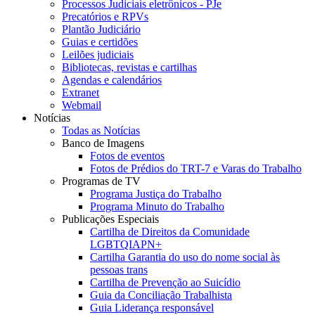
Processos Judiciais eletrônicos - PJe
Precatórios e RPVs
Plantão Judiciário
Guias e certidões
Leilões judiciais
Bibliotecas, revistas e cartilhas
Agendas e calendários
Extranet
Webmail
Notícias
Todas as Notícias
Banco de Imagens
Fotos de eventos
Fotos de Prédios do TRT-7 e Varas do Trabalho
Programas de TV
Programa Justiça do Trabalho
Programa Minuto do Trabalho
Publicações Especiais
Cartilha de Direitos da Comunidade
LGBTQIAPN+
Cartilha Garantia do uso do nome social às
pessoas trans
Cartilha de Prevenção ao Suicídio
Guia da Conciliação Trabalhista
Guia Liderança responsável