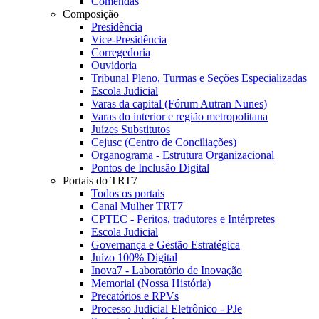
Comendas
Composição
Presidência
Vice-Presidência
Corregedoria
Ouvidoria
Tribunal Pleno, Turmas e Seções Especializadas
Escola Judicial
Varas da capital (Fórum Autran Nunes)
Varas do interior e região metropolitana
Juízes Substitutos
Cejusc (Centro de Conciliações)
Organograma - Estrutura Organizacional
Pontos de Inclusão Digital
Portais do TRT7
Todos os portais
Canal Mulher TRT7
CPTEC - Peritos, tradutores e Intérpretes
Escola Judicial
Governança e Gestão Estratégica
Juízo 100% Digital
Inova7 - Laboratório de Inovação
Memorial (Nossa História)
Precatórios e RPVs
Processo Judicial Eletrônico - PJe