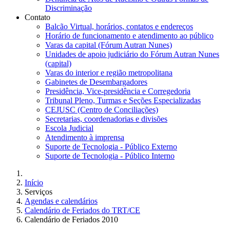
Discriminação
Contato
Balcão Virtual, horários, contatos e endereços
Horário de funcionamento e atendimento ao público
Varas da capital (Fórum Autran Nunes)
Unidades de apoio judiciário do Fórum Autran Nunes
(capital)
Varas do interior e região metropolitana
Gabinetes de Desembargadores
Presidência, Vice-presidência e Corregedoria
Tribunal Pleno, Turmas e Seções Especializadas
CEJUSC (Centro de Conciliações)
Secretarias, coordenadorias e divisões
Escola Judicial
Atendimento à imprensa
Suporte de Tecnologia - Público Externo
Suporte de Tecnologia - Público Interno
Início
Serviços
Agendas e calendários
Calendário de Feriados do TRT/CE
Calendário de Feriados 2010