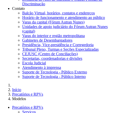
Discriminação
Contato
Balcão Virtual, horários, contatos e endereços
Horário de funcionamento e atendimento ao público
Varas da capital (Fórum Autran Nunes)
Unidades de apoio judiciário do Fórum Autran Nunes
(capital)
Varas do interior e região metropolitana
Gabinetes de Desembargadores
Presidência, Vice-presidência e Corregedoria
Tribunal Pleno, Turmas e Seções Especializadas
CEJUSC (Centro de Conciliações)
Secretarias, coordenadorias e divisões
Escola Judicial
Atendimento à imprensa
Suporte de Tecnologia - Público Externo
Suporte de Tecnologia - Público Interno
Início
Precatórios e RPVs
Modelos
Precatórios e RPVs
Serviços