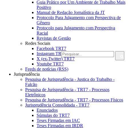
Guia Prático por Um Ambiente de Trabalho Mais
Positivo
Manual de Redação Jornalística da JT
Protocolo Para Julgamento com Perspectiva de
Gênero
Protocolo para Julgamento com Perspectiva
Racial
Revistas de Gestão
Redes Sociais
Facebook TRT7
Instagram TRT7
X (ex-Twitter) TRT7
Youtube TRT7
Feeds de notícias (RSS)
Jurisprudência
Pesquisa de Jurisprudência - Justiça do Trabalho -
Falcão
Pesquisa de Jurisprudência - TRT7 - Processos
Eletrônicos
Pesquisa de Jurisprudência - TRT7 - Processos Físicos
Jurisprudência Consolidada - TRT7
Enunciados
Súmulas do TRT7
Teses Firmadas em IAC
Teses Firmadas em IRDR