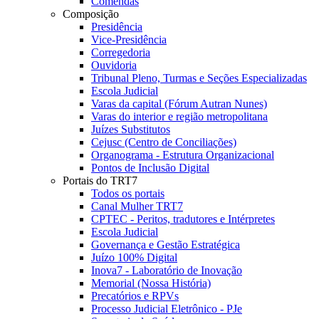
Comendas
Composição
Presidência
Vice-Presidência
Corregedoria
Ouvidoria
Tribunal Pleno, Turmas e Seções Especializadas
Escola Judicial
Varas da capital (Fórum Autran Nunes)
Varas do interior e região metropolitana
Juízes Substitutos
Cejusc (Centro de Conciliações)
Organograma - Estrutura Organizacional
Pontos de Inclusão Digital
Portais do TRT7
Todos os portais
Canal Mulher TRT7
CPTEC - Peritos, tradutores e Intérpretes
Escola Judicial
Governança e Gestão Estratégica
Juízo 100% Digital
Inova7 - Laboratório de Inovação
Memorial (Nossa História)
Precatórios e RPVs
Processo Judicial Eletrônico - PJe