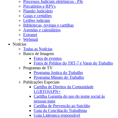
Processos Judiciais eletrônicos - PJe
Precatórios e RPVs
Plantão Judiciário
Guias e certidões
Leilões judiciais
Bibliotecas, revistas e cartilhas
Agendas e calendários
Extranet
Webmail
Notícias
Todas as Notícias
Banco de Imagens
Fotos de eventos
Fotos de Prédios do TRT-7 e Varas do Trabalho
Programas de TV
Programa Justiça do Trabalho
Programa Minuto do Trabalho
Publicações Especiais
Cartilha de Direitos da Comunidade
LGBTQIAPN+
Cartilha Garantia do uso do nome social às
pessoas trans
Cartilha de Prevenção ao Suicídio
Guia da Conciliação Trabalhista
Guia Liderança responsável