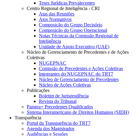
Teses Jurídicas Prevalecentes
Centro Regional de Inteligência - CRI
Atas das Reuniões
Atos Normativos
Composição do Grupo Decisório
Composição do Grupo Operacional
Notas Técnicas da Comissão Regional de
Inteligência
Unidade de Apoio Executivo (UAE)
Núcleo de Gerenciamento de Precedentes e de Ações
Coletivas
NUGEPNAC
Comissão de Precedentes e Ações Coletivas
Integrantes do NUGEPNAC do TRT7
Núcleo de Gerenciamento de Precedentes
Núcleo de Ações Coletivas
Publicações
Boletim de Jurisprudência
Revista do Tribunal
Pangea+ Precedentes Qualificados
Sistema Interamericano de Direitos Humanos (SIDH)
Transparência
Portal da Transparência do TRT7
Agenda dos Magistrados
Audiências e Sessões