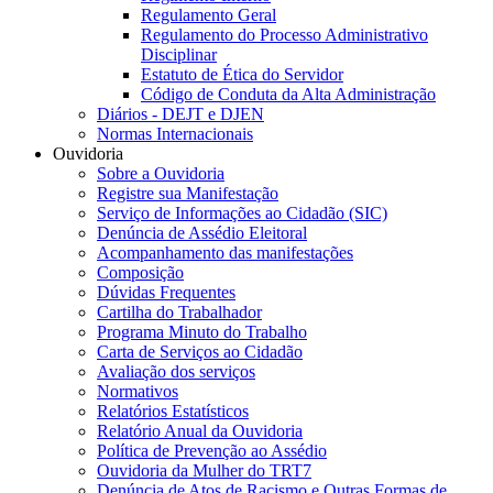
Regulamento Geral
Regulamento do Processo Administrativo
Disciplinar
Estatuto de Ética do Servidor
Código de Conduta da Alta Administração
Diários - DEJT e DJEN
Normas Internacionais
Ouvidoria
Sobre a Ouvidoria
Registre sua Manifestação
Serviço de Informações ao Cidadão (SIC)
Denúncia de Assédio Eleitoral
Acompanhamento das manifestações
Composição
Dúvidas Frequentes
Cartilha do Trabalhador
Programa Minuto do Trabalho
Carta de Serviços ao Cidadão
Avaliação dos serviços
Normativos
Relatórios Estatísticos
Relatório Anual da Ouvidoria
Política de Prevenção ao Assédio
Ouvidoria da Mulher do TRT7
Denúncia de Atos de Racismo e Outras Formas de