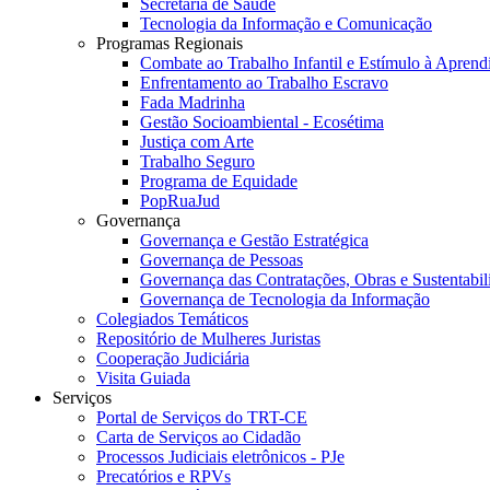
Secretaria de Saúde
Tecnologia da Informação e Comunicação
Programas Regionais
Combate ao Trabalho Infantil e Estímulo à Apren
Enfrentamento ao Trabalho Escravo
Fada Madrinha
Gestão Socioambiental - Ecosétima
Justiça com Arte
Trabalho Seguro
Programa de Equidade
PopRuaJud
Governança
Governança e Gestão Estratégica
Governança de Pessoas
Governança das Contratações, Obras e Sustentabil
Governança de Tecnologia da Informação
Colegiados Temáticos
Repositório de Mulheres Juristas
Cooperação Judiciária
Visita Guiada
Serviços
Portal de Serviços do TRT-CE
Carta de Serviços ao Cidadão
Processos Judiciais eletrônicos - PJe
Precatórios e RPVs