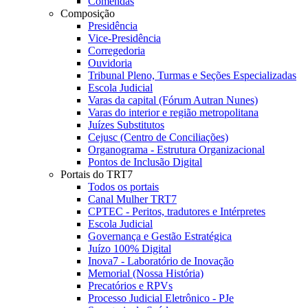
Comendas
Composição
Presidência
Vice-Presidência
Corregedoria
Ouvidoria
Tribunal Pleno, Turmas e Seções Especializadas
Escola Judicial
Varas da capital (Fórum Autran Nunes)
Varas do interior e região metropolitana
Juízes Substitutos
Cejusc (Centro de Conciliações)
Organograma - Estrutura Organizacional
Pontos de Inclusão Digital
Portais do TRT7
Todos os portais
Canal Mulher TRT7
CPTEC - Peritos, tradutores e Intérpretes
Escola Judicial
Governança e Gestão Estratégica
Juízo 100% Digital
Inova7 - Laboratório de Inovação
Memorial (Nossa História)
Precatórios e RPVs
Processo Judicial Eletrônico - PJe