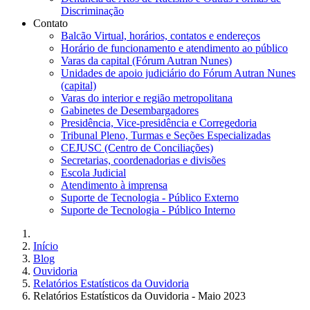
Discriminação
Contato
Balcão Virtual, horários, contatos e endereços
Horário de funcionamento e atendimento ao público
Varas da capital (Fórum Autran Nunes)
Unidades de apoio judiciário do Fórum Autran Nunes
(capital)
Varas do interior e região metropolitana
Gabinetes de Desembargadores
Presidência, Vice-presidência e Corregedoria
Tribunal Pleno, Turmas e Seções Especializadas
CEJUSC (Centro de Conciliações)
Secretarias, coordenadorias e divisões
Escola Judicial
Atendimento à imprensa
Suporte de Tecnologia - Público Externo
Suporte de Tecnologia - Público Interno
Início
Blog
Ouvidoria
Relatórios Estatísticos da Ouvidoria
Relatórios Estatísticos da Ouvidoria - Maio 2023