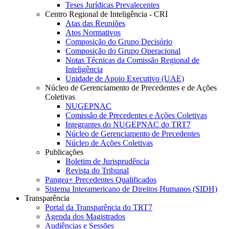
Teses Jurídicas Prevalecentes
Centro Regional de Inteligência - CRI
Atas das Reuniões
Atos Normativos
Composição do Grupo Decisório
Composição do Grupo Operacional
Notas Técnicas da Comissão Regional de
Inteligência
Unidade de Apoio Executivo (UAE)
Núcleo de Gerenciamento de Precedentes e de Ações
Coletivas
NUGEPNAC
Comissão de Precedentes e Ações Coletivas
Integrantes do NUGEPNAC do TRT7
Núcleo de Gerenciamento de Precedentes
Núcleo de Ações Coletivas
Publicações
Boletim de Jurisprudência
Revista do Tribunal
Pangea+ Precedentes Qualificados
Sistema Interamericano de Direitos Humanos (SIDH)
Transparência
Portal da Transparência do TRT7
Agenda dos Magistrados
Audiências e Sessões