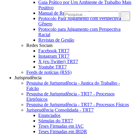
Guia Prático por Um Ambiente de Trabalho Mais
Positivo
Manual de Redação Jornalística da JT
Protocolo Para Julgamento com Perspectiva de
Gênero
Protocolo para Julgamento com Perspectiva
Racial
Revistas de Gestão
Redes Sociais
Facebook TRT7
Instagram TRT7
X (ex-Twitter) TRT7
Youtube TRT7
Feeds de notícias (RSS)
Jurisprudência
Pesquisa de Jurisprudência - Justiça do Trabalho -
Falcão
Pesquisa de Jurisprudência - TRT7 - Processos
Eletrônicos
Pesquisa de Jurisprudência - TRT7 - Processos Físicos
Jurisprudência Consolidada - TRT7
Enunciados
Súmulas do TRT7
Teses Firmadas em IAC
Teses Firmadas em IRDR