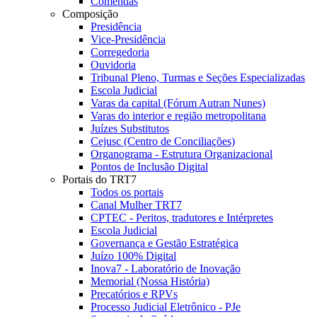
Comendas
Composição
Presidência
Vice-Presidência
Corregedoria
Ouvidoria
Tribunal Pleno, Turmas e Seções Especializadas
Escola Judicial
Varas da capital (Fórum Autran Nunes)
Varas do interior e região metropolitana
Juízes Substitutos
Cejusc (Centro de Conciliações)
Organograma - Estrutura Organizacional
Pontos de Inclusão Digital
Portais do TRT7
Todos os portais
Canal Mulher TRT7
CPTEC - Peritos, tradutores e Intérpretes
Escola Judicial
Governança e Gestão Estratégica
Juízo 100% Digital
Inova7 - Laboratório de Inovação
Memorial (Nossa História)
Precatórios e RPVs
Processo Judicial Eletrônico - PJe