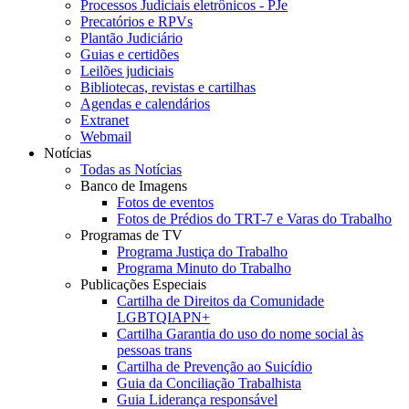
Processos Judiciais eletrônicos - PJe
Precatórios e RPVs
Plantão Judiciário
Guias e certidões
Leilões judiciais
Bibliotecas, revistas e cartilhas
Agendas e calendários
Extranet
Webmail
Notícias
Todas as Notícias
Banco de Imagens
Fotos de eventos
Fotos de Prédios do TRT-7 e Varas do Trabalho
Programas de TV
Programa Justiça do Trabalho
Programa Minuto do Trabalho
Publicações Especiais
Cartilha de Direitos da Comunidade
LGBTQIAPN+
Cartilha Garantia do uso do nome social às
pessoas trans
Cartilha de Prevenção ao Suicídio
Guia da Conciliação Trabalhista
Guia Liderança responsável