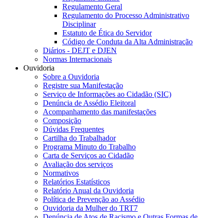
Regulamento Geral
Regulamento do Processo Administrativo
Disciplinar
Estatuto de Ética do Servidor
Código de Conduta da Alta Administração
Diários - DEJT e DJEN
Normas Internacionais
Ouvidoria
Sobre a Ouvidoria
Registre sua Manifestação
Serviço de Informações ao Cidadão (SIC)
Denúncia de Assédio Eleitoral
Acompanhamento das manifestações
Composição
Dúvidas Frequentes
Cartilha do Trabalhador
Programa Minuto do Trabalho
Carta de Serviços ao Cidadão
Avaliação dos serviços
Normativos
Relatórios Estatísticos
Relatório Anual da Ouvidoria
Política de Prevenção ao Assédio
Ouvidoria da Mulher do TRT7
Denúncia de Atos de Racismo e Outras Formas de