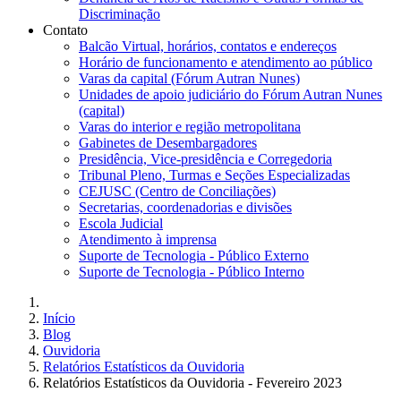
Discriminação
Contato
Balcão Virtual, horários, contatos e endereços
Horário de funcionamento e atendimento ao público
Varas da capital (Fórum Autran Nunes)
Unidades de apoio judiciário do Fórum Autran Nunes
(capital)
Varas do interior e região metropolitana
Gabinetes de Desembargadores
Presidência, Vice-presidência e Corregedoria
Tribunal Pleno, Turmas e Seções Especializadas
CEJUSC (Centro de Conciliações)
Secretarias, coordenadorias e divisões
Escola Judicial
Atendimento à imprensa
Suporte de Tecnologia - Público Externo
Suporte de Tecnologia - Público Interno
Início
Blog
Ouvidoria
Relatórios Estatísticos da Ouvidoria
Relatórios Estatísticos da Ouvidoria - Fevereiro 2023