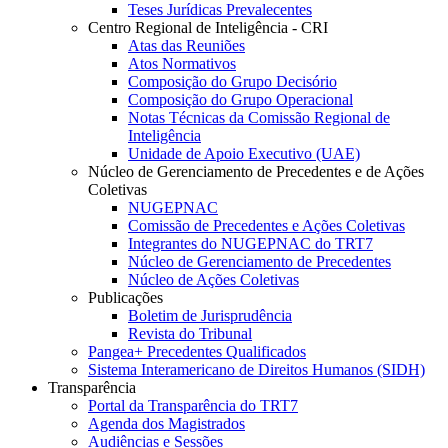
Teses Jurídicas Prevalecentes
Centro Regional de Inteligência - CRI
Atas das Reuniões
Atos Normativos
Composição do Grupo Decisório
Composição do Grupo Operacional
Notas Técnicas da Comissão Regional de
Inteligência
Unidade de Apoio Executivo (UAE)
Núcleo de Gerenciamento de Precedentes e de Ações
Coletivas
NUGEPNAC
Comissão de Precedentes e Ações Coletivas
Integrantes do NUGEPNAC do TRT7
Núcleo de Gerenciamento de Precedentes
Núcleo de Ações Coletivas
Publicações
Boletim de Jurisprudência
Revista do Tribunal
Pangea+ Precedentes Qualificados
Sistema Interamericano de Direitos Humanos (SIDH)
Transparência
Portal da Transparência do TRT7
Agenda dos Magistrados
Audiências e Sessões