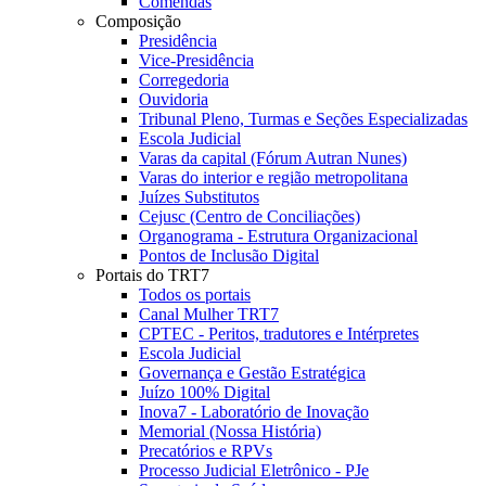
Comendas
Composição
Presidência
Vice-Presidência
Corregedoria
Ouvidoria
Tribunal Pleno, Turmas e Seções Especializadas
Escola Judicial
Varas da capital (Fórum Autran Nunes)
Varas do interior e região metropolitana
Juízes Substitutos
Cejusc (Centro de Conciliações)
Organograma - Estrutura Organizacional
Pontos de Inclusão Digital
Portais do TRT7
Todos os portais
Canal Mulher TRT7
CPTEC - Peritos, tradutores e Intérpretes
Escola Judicial
Governança e Gestão Estratégica
Juízo 100% Digital
Inova7 - Laboratório de Inovação
Memorial (Nossa História)
Precatórios e RPVs
Processo Judicial Eletrônico - PJe