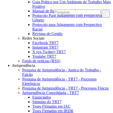
Guia Prático por Um Ambiente de Trabalho Mais
Positivo
Manual de Redação Jornalística da JT
Protocolo Para Julgamento com Perspectiva de
Gênero
Protocolo para Julgamento com Perspectiva
Racial
Revistas de Gestão
Redes Sociais
Facebook TRT7
Instagram TRT7
X (ex-Twitter) TRT7
Youtube TRT7
Feeds de notícias (RSS)
Jurisprudência
Pesquisa de Jurisprudência - Justiça do Trabalho -
Falcão
Pesquisa de Jurisprudência - TRT7 - Processos
Eletrônicos
Pesquisa de Jurisprudência - TRT7 - Processos Físicos
Jurisprudência Consolidada - TRT7
Enunciados
Súmulas do TRT7
Teses Firmadas em IAC
Teses Firmadas em IRDR