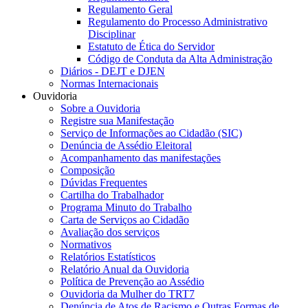
Regulamento Geral
Regulamento do Processo Administrativo
Disciplinar
Estatuto de Ética do Servidor
Código de Conduta da Alta Administração
Diários - DEJT e DJEN
Normas Internacionais
Ouvidoria
Sobre a Ouvidoria
Registre sua Manifestação
Serviço de Informações ao Cidadão (SIC)
Denúncia de Assédio Eleitoral
Acompanhamento das manifestações
Composição
Dúvidas Frequentes
Cartilha do Trabalhador
Programa Minuto do Trabalho
Carta de Serviços ao Cidadão
Avaliação dos serviços
Normativos
Relatórios Estatísticos
Relatório Anual da Ouvidoria
Política de Prevenção ao Assédio
Ouvidoria da Mulher do TRT7
Denúncia de Atos de Racismo e Outras Formas de