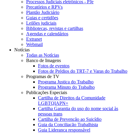
Processos Judiciais eletrônicos - PJe
Precatórios e RPVs
Plantão Judiciário
Guias e certidões
Leilões judiciais
Bibliotecas, revistas e cartilhas
Agendas e calendários
Extranet
Webmail
Notícias
Todas as Notícias
Banco de Imagens
Fotos de eventos
Fotos de Prédios do TRT-7 e Varas do Trabalho
Programas de TV
Programa Justiça do Trabalho
Programa Minuto do Trabalho
Publicações Especiais
Cartilha de Direitos da Comunidade
LGBTQIAPN+
Cartilha Garantia do uso do nome social às
pessoas trans
Cartilha de Prevenção ao Suicídio
Guia da Conciliação Trabalhista
Guia Liderança responsável