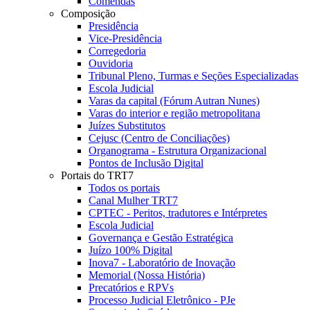
Comendas
Composição
Presidência
Vice-Presidência
Corregedoria
Ouvidoria
Tribunal Pleno, Turmas e Seções Especializadas
Escola Judicial
Varas da capital (Fórum Autran Nunes)
Varas do interior e região metropolitana
Juízes Substitutos
Cejusc (Centro de Conciliações)
Organograma - Estrutura Organizacional
Pontos de Inclusão Digital
Portais do TRT7
Todos os portais
Canal Mulher TRT7
CPTEC - Peritos, tradutores e Intérpretes
Escola Judicial
Governança e Gestão Estratégica
Juízo 100% Digital
Inova7 - Laboratório de Inovação
Memorial (Nossa História)
Precatórios e RPVs
Processo Judicial Eletrônico - PJe