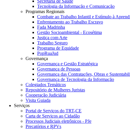
Secretaria de Saúde
Tecnologia da Informação e Comunicação
Programas Regionais
Combate ao Trabalho Infantil e Estímulo à Apren
Enfrentamento ao Trabalho Escravo
Fada Madrinha
Gestão Socioambiental - Ecosétima
Justiça com Arte
Trabalho Seguro
Programa de Equidade
PopRuaJud
Governança
Governança e Gestão Estratégica
Governança de Pessoas
Governança das Contratações, Obras e Sustentabil
Governança de Tecnologia da Informação
Colegiados Temáticos
Repositório de Mulheres Juristas
Cooperação Judiciária
Visita Guiada
Serviços
Portal de Serviços do TRT-CE
Carta de Serviços ao Cidadão
Processos Judiciais eletrônicos - PJe
Precatórios e RPVs