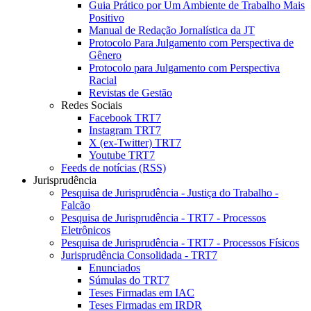
Guia Prático por Um Ambiente de Trabalho Mais
Positivo
Manual de Redação Jornalística da JT
Protocolo Para Julgamento com Perspectiva de
Gênero
Protocolo para Julgamento com Perspectiva
Racial
Revistas de Gestão
Redes Sociais
Facebook TRT7
Instagram TRT7
X (ex-Twitter) TRT7
Youtube TRT7
Feeds de notícias (RSS)
Jurisprudência
Pesquisa de Jurisprudência - Justiça do Trabalho -
Falcão
Pesquisa de Jurisprudência - TRT7 - Processos
Eletrônicos
Pesquisa de Jurisprudência - TRT7 - Processos Físicos
Jurisprudência Consolidada - TRT7
Enunciados
Súmulas do TRT7
Teses Firmadas em IAC
Teses Firmadas em IRDR