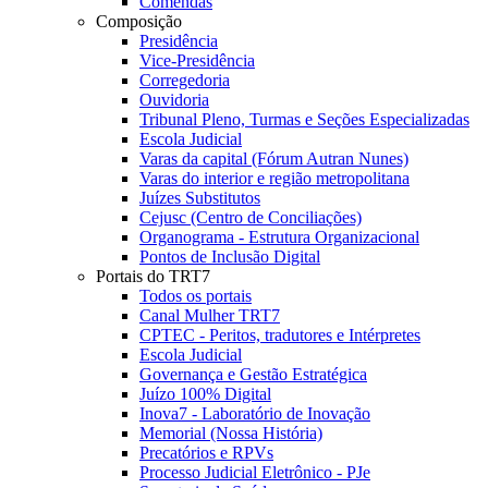
Comendas
Composição
Presidência
Vice-Presidência
Corregedoria
Ouvidoria
Tribunal Pleno, Turmas e Seções Especializadas
Escola Judicial
Varas da capital (Fórum Autran Nunes)
Varas do interior e região metropolitana
Juízes Substitutos
Cejusc (Centro de Conciliações)
Organograma - Estrutura Organizacional
Pontos de Inclusão Digital
Portais do TRT7
Todos os portais
Canal Mulher TRT7
CPTEC - Peritos, tradutores e Intérpretes
Escola Judicial
Governança e Gestão Estratégica
Juízo 100% Digital
Inova7 - Laboratório de Inovação
Memorial (Nossa História)
Precatórios e RPVs
Processo Judicial Eletrônico - PJe