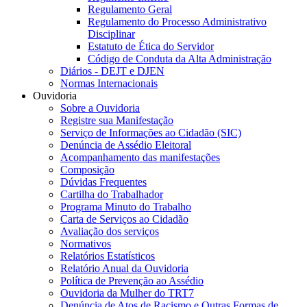
Regulamento Geral
Regulamento do Processo Administrativo
Disciplinar
Estatuto de Ética do Servidor
Código de Conduta da Alta Administração
Diários - DEJT e DJEN
Normas Internacionais
Ouvidoria
Sobre a Ouvidoria
Registre sua Manifestação
Serviço de Informações ao Cidadão (SIC)
Denúncia de Assédio Eleitoral
Acompanhamento das manifestações
Composição
Dúvidas Frequentes
Cartilha do Trabalhador
Programa Minuto do Trabalho
Carta de Serviços ao Cidadão
Avaliação dos serviços
Normativos
Relatórios Estatísticos
Relatório Anual da Ouvidoria
Política de Prevenção ao Assédio
Ouvidoria da Mulher do TRT7
Denúncia de Atos de Racismo e Outras Formas de