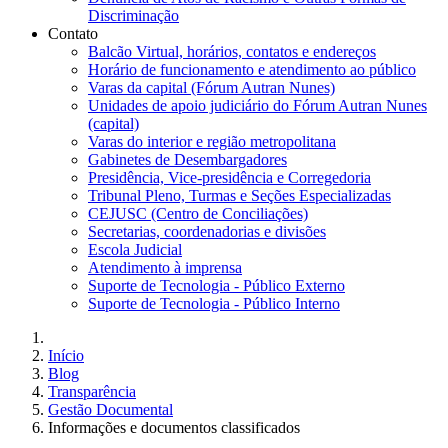
Discriminação
Contato
Balcão Virtual, horários, contatos e endereços
Horário de funcionamento e atendimento ao público
Varas da capital (Fórum Autran Nunes)
Unidades de apoio judiciário do Fórum Autran Nunes
(capital)
Varas do interior e região metropolitana
Gabinetes de Desembargadores
Presidência, Vice-presidência e Corregedoria
Tribunal Pleno, Turmas e Seções Especializadas
CEJUSC (Centro de Conciliações)
Secretarias, coordenadorias e divisões
Escola Judicial
Atendimento à imprensa
Suporte de Tecnologia - Público Externo
Suporte de Tecnologia - Público Interno
Início
Blog
Transparência
Gestão Documental
Informações e documentos classificados