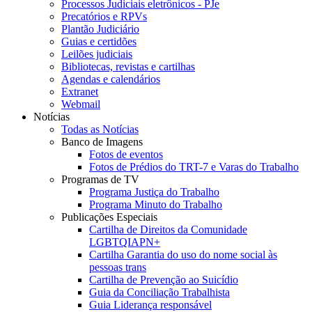
Processos Judiciais eletrônicos - PJe
Precatórios e RPVs
Plantão Judiciário
Guias e certidões
Leilões judiciais
Bibliotecas, revistas e cartilhas
Agendas e calendários
Extranet
Webmail
Notícias
Todas as Notícias
Banco de Imagens
Fotos de eventos
Fotos de Prédios do TRT-7 e Varas do Trabalho
Programas de TV
Programa Justiça do Trabalho
Programa Minuto do Trabalho
Publicações Especiais
Cartilha de Direitos da Comunidade
LGBTQIAPN+
Cartilha Garantia do uso do nome social às
pessoas trans
Cartilha de Prevenção ao Suicídio
Guia da Conciliação Trabalhista
Guia Liderança responsável