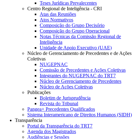
Teses Jurídicas Prevalecentes
Centro Regional de Inteligência - CRI
Atas das Reuniões
Atos Normativos
Composição do Grupo Decisório
Composição do Grupo Operacional
Notas Técnicas da Comissão Regional de
Inteligência
Unidade de Apoio Executivo (UAE)
Núcleo de Gerenciamento de Precedentes e de Ações
Coletivas
NUGEPNAC
Comissão de Precedentes e Ações Coletivas
Integrantes do NUGEPNAC do TRT7
Núcleo de Gerenciamento de Precedentes
Núcleo de Ações Coletivas
Publicações
Boletim de Jurisprudência
Revista do Tribunal
Pangea+ Precedentes Qualificados
Sistema Interamericano de Direitos Humanos (SIDH)
Transparência
Portal da Transparência do TRT7
Agenda dos Magistrados
Audiências e Sessões