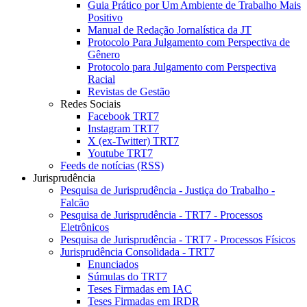
Guia Prático por Um Ambiente de Trabalho Mais
Positivo
Manual de Redação Jornalística da JT
Protocolo Para Julgamento com Perspectiva de
Gênero
Protocolo para Julgamento com Perspectiva
Racial
Revistas de Gestão
Redes Sociais
Facebook TRT7
Instagram TRT7
X (ex-Twitter) TRT7
Youtube TRT7
Feeds de notícias (RSS)
Jurisprudência
Pesquisa de Jurisprudência - Justiça do Trabalho -
Falcão
Pesquisa de Jurisprudência - TRT7 - Processos
Eletrônicos
Pesquisa de Jurisprudência - TRT7 - Processos Físicos
Jurisprudência Consolidada - TRT7
Enunciados
Súmulas do TRT7
Teses Firmadas em IAC
Teses Firmadas em IRDR