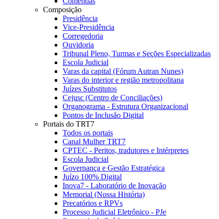
Comendas
Composição
Presidência
Vice-Presidência
Corregedoria
Ouvidoria
Tribunal Pleno, Turmas e Seções Especializadas
Escola Judicial
Varas da capital (Fórum Autran Nunes)
Varas do interior e região metropolitana
Juízes Substitutos
Cejusc (Centro de Conciliações)
Organograma - Estrutura Organizacional
Pontos de Inclusão Digital
Portais do TRT7
Todos os portais
Canal Mulher TRT7
CPTEC - Peritos, tradutores e Intérpretes
Escola Judicial
Governança e Gestão Estratégica
Juízo 100% Digital
Inova7 - Laboratório de Inovação
Memorial (Nossa História)
Precatórios e RPVs
Processo Judicial Eletrônico - PJe