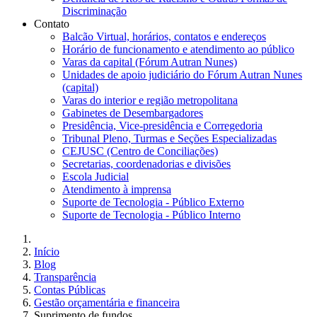
Discriminação
Contato
Balcão Virtual, horários, contatos e endereços
Horário de funcionamento e atendimento ao público
Varas da capital (Fórum Autran Nunes)
Unidades de apoio judiciário do Fórum Autran Nunes
(capital)
Varas do interior e região metropolitana
Gabinetes de Desembargadores
Presidência, Vice-presidência e Corregedoria
Tribunal Pleno, Turmas e Seções Especializadas
CEJUSC (Centro de Conciliações)
Secretarias, coordenadorias e divisões
Escola Judicial
Atendimento à imprensa
Suporte de Tecnologia - Público Externo
Suporte de Tecnologia - Público Interno
Início
Blog
Transparência
Contas Públicas
Gestão orçamentária e financeira
Suprimento de fundos