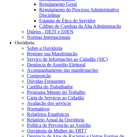
Regulamento Geral
Regulamento do Processo Administrativo
Disciplinar
Estatuto de Ética do Servidor
Código de Conduta da Alta Administração
Diários - DEJT e DJEN
Normas Internacionais
Ouvidoria
Sobre a Ouvidoria
Registre sua Manifestação
Serviço de Informações ao Cidadão (SIC)
Denúncia de Assédio Eleitoral
Acompanhamento das manifestações
Composição
Dúvidas Frequentes
Cartilha do Trabalhador
Programa Minuto do Trabalho
Carta de Serviços ao Cidadão
Avaliação dos serviços
Normativos
Relatórios Estatísticos
Relatório Anual da Ouvidoria
Política de Prevenção ao Assédio
Ouvidoria da Mulher do TRT7
Denúncia de Atos de Racismo e Outras Formas de