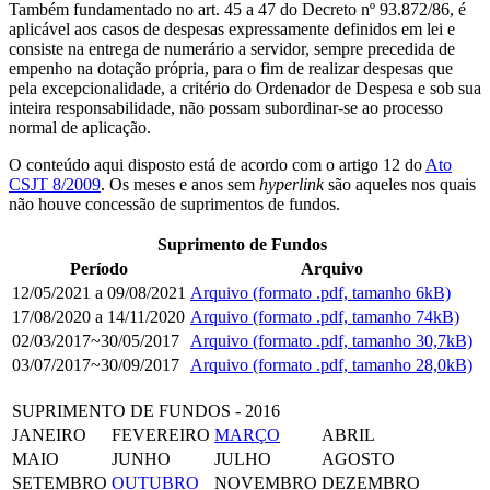
Também fundamentado no art. 45 a 47 do Decreto nº 93.872/86, é
aplicável aos casos de despesas expressamente definidos em lei e
consiste na entrega de numerário a servidor, sempre precedida de
empenho na dotação própria, para o fim de realizar despesas que
pela excepcionalidade, a critério do Ordenador de Despesa e sob sua
inteira responsabilidade, não possam subordinar-se ao processo
normal de aplicação.
O conteúdo aqui disposto está de acordo com o artigo 12 do
Ato
CSJT 8/2009
. Os meses e anos sem
hyperlink
são aqueles nos quais
não houve concessão de suprimentos de fundos.
Suprimento de Fundos
Período
Arquivo
12/05/2021 a 09/08/2021
Arquivo (formato .pdf, tamanho 6kB)
17/08/2020 a 14/11/2020
Arquivo (formato .pdf, tamanho 74kB)
02/03/2017~30/05/2017
Arquivo (formato .pdf, tamanho 30,7kB)
03/07/2017~30/09/2017
Arquivo (formato .pdf, tamanho 28,0kB)
SUPRIMENTO DE FUNDOS - 2016
JANEIRO
FEVEREIRO
MARÇO
ABRIL
MAIO
JUNHO
JULHO
AGOSTO
SETEMBRO
OUTUBRO
NOVEMBRO
DEZEMBRO