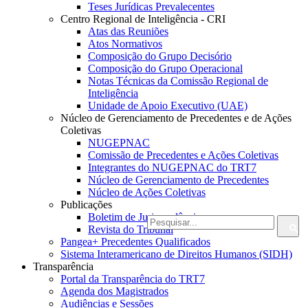
Teses Jurídicas Prevalecentes
Centro Regional de Inteligência - CRI
Atas das Reuniões
Atos Normativos
Composição do Grupo Decisório
Composição do Grupo Operacional
Notas Técnicas da Comissão Regional de
Inteligência
Unidade de Apoio Executivo (UAE)
Núcleo de Gerenciamento de Precedentes e de Ações
Coletivas
NUGEPNAC
Comissão de Precedentes e Ações Coletivas
Integrantes do NUGEPNAC do TRT7
Núcleo de Gerenciamento de Precedentes
Núcleo de Ações Coletivas
Publicações
Boletim de Jurisprudência
Revista do Tribunal
Pangea+ Precedentes Qualificados
Sistema Interamericano de Direitos Humanos (SIDH)
Transparência
Portal da Transparência do TRT7
Agenda dos Magistrados
Audiências e Sessões