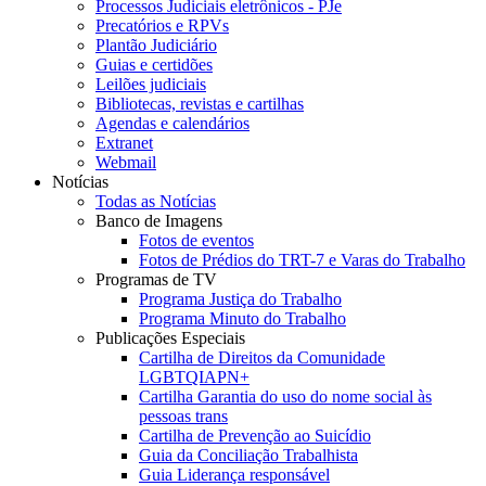
Processos Judiciais eletrônicos - PJe
Precatórios e RPVs
Plantão Judiciário
Guias e certidões
Leilões judiciais
Bibliotecas, revistas e cartilhas
Agendas e calendários
Extranet
Webmail
Notícias
Todas as Notícias
Banco de Imagens
Fotos de eventos
Fotos de Prédios do TRT-7 e Varas do Trabalho
Programas de TV
Programa Justiça do Trabalho
Programa Minuto do Trabalho
Publicações Especiais
Cartilha de Direitos da Comunidade
LGBTQIAPN+
Cartilha Garantia do uso do nome social às
pessoas trans
Cartilha de Prevenção ao Suicídio
Guia da Conciliação Trabalhista
Guia Liderança responsável