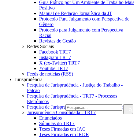
Guia Prático por Um Ambiente de Trabalho Mais
Positivo
Manual de Redação Jornalística da JT
Protocolo Para Julgamento com Perspectiva de
Gênero
Protocolo para Julgamento com Perspectiva
Racial
Revistas de Gestão
Redes Sociais
Facebook TRT7
Instagram TRT7
X (ex-Twitter) TRT7
Youtube TRT7
Feeds de notícias (RSS)
Jurisprudência
Pesquisa de Jurisprudência - Justiça do Trabalho -
Falcão
Pesquisa de Jurisprudência - TRT7 - Processos
Eletrônicos
Pesquisa de Jurisprudência - TRT7 - Processos Físicos
Jurisprudência Consolidada - TRT7
Enunciados
Súmulas do TRT7
Teses Firmadas em IAC
Teses Firmadas em IRDR