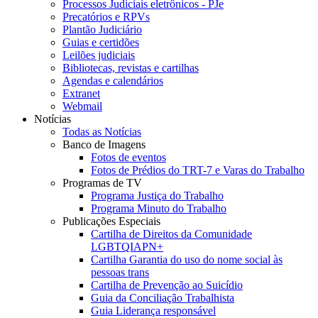
Processos Judiciais eletrônicos - PJe
Precatórios e RPVs
Plantão Judiciário
Guias e certidões
Leilões judiciais
Bibliotecas, revistas e cartilhas
Agendas e calendários
Extranet
Webmail
Notícias
Todas as Notícias
Banco de Imagens
Fotos de eventos
Fotos de Prédios do TRT-7 e Varas do Trabalho
Programas de TV
Programa Justiça do Trabalho
Programa Minuto do Trabalho
Publicações Especiais
Cartilha de Direitos da Comunidade
LGBTQIAPN+
Cartilha Garantia do uso do nome social às
pessoas trans
Cartilha de Prevenção ao Suicídio
Guia da Conciliação Trabalhista
Guia Liderança responsável