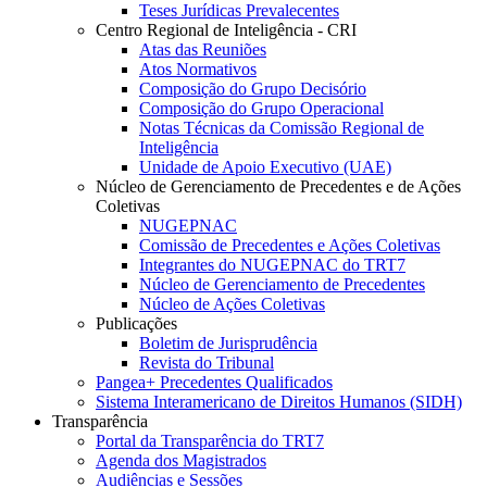
Teses Jurídicas Prevalecentes
Centro Regional de Inteligência - CRI
Atas das Reuniões
Atos Normativos
Composição do Grupo Decisório
Composição do Grupo Operacional
Notas Técnicas da Comissão Regional de
Inteligência
Unidade de Apoio Executivo (UAE)
Núcleo de Gerenciamento de Precedentes e de Ações
Coletivas
NUGEPNAC
Comissão de Precedentes e Ações Coletivas
Integrantes do NUGEPNAC do TRT7
Núcleo de Gerenciamento de Precedentes
Núcleo de Ações Coletivas
Publicações
Boletim de Jurisprudência
Revista do Tribunal
Pangea+ Precedentes Qualificados
Sistema Interamericano de Direitos Humanos (SIDH)
Transparência
Portal da Transparência do TRT7
Agenda dos Magistrados
Audiências e Sessões