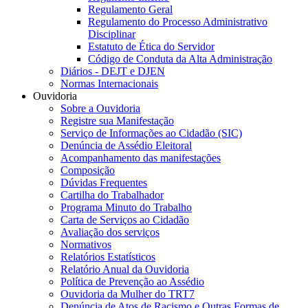
Regulamento Geral
Regulamento do Processo Administrativo
Disciplinar
Estatuto de Ética do Servidor
Código de Conduta da Alta Administração
Diários - DEJT e DJEN
Normas Internacionais
Ouvidoria
Sobre a Ouvidoria
Registre sua Manifestação
Serviço de Informações ao Cidadão (SIC)
Denúncia de Assédio Eleitoral
Acompanhamento das manifestações
Composição
Dúvidas Frequentes
Cartilha do Trabalhador
Programa Minuto do Trabalho
Carta de Serviços ao Cidadão
Avaliação dos serviços
Normativos
Relatórios Estatísticos
Relatório Anual da Ouvidoria
Política de Prevenção ao Assédio
Ouvidoria da Mulher do TRT7
Denúncia de Atos de Racismo e Outras Formas de