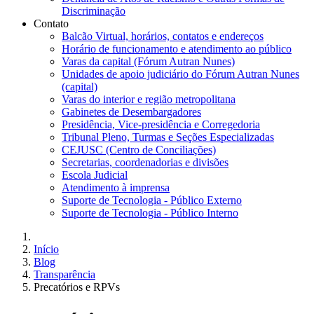
Discriminação
Contato
Balcão Virtual, horários, contatos e endereços
Horário de funcionamento e atendimento ao público
Varas da capital (Fórum Autran Nunes)
Unidades de apoio judiciário do Fórum Autran Nunes
(capital)
Varas do interior e região metropolitana
Gabinetes de Desembargadores
Presidência, Vice-presidência e Corregedoria
Tribunal Pleno, Turmas e Seções Especializadas
CEJUSC (Centro de Conciliações)
Secretarias, coordenadorias e divisões
Escola Judicial
Atendimento à imprensa
Suporte de Tecnologia - Público Externo
Suporte de Tecnologia - Público Interno
Início
Blog
Transparência
Precatórios e RPVs