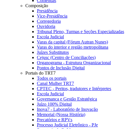
Comendas
Composição
Presidência
Vice-Presidência
Corregedoria
Ouvidoria
Tribunal Pleno, Turmas e Seções Especializadas
Escola Judicial
Varas da capital (Fórum Autran Nunes)
Varas do interior e região metropolitana
Juízes Substitutos
Cejusc (Centro de Conciliações)
Organograma - Estrutura Organizacional
Pontos de Inclusão Digital
Portais do TRT7
Todos os portais
Canal Mulher TRT7
CPTEC - Peritos, tradutores e Intérpretes
Escola Judicial
Governança e Gestão Estratégica
Juízo 100% Digital
Inova7 - Laboratório de Inovação
Memorial (Nossa História)
Precatórios e RPVs
Processo Judicial Eletrônico - PJe