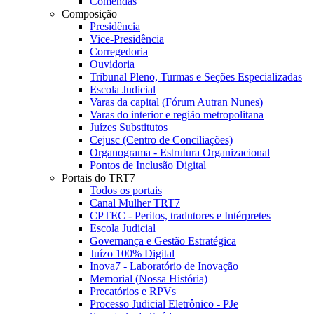
Comendas
Composição
Presidência
Vice-Presidência
Corregedoria
Ouvidoria
Tribunal Pleno, Turmas e Seções Especializadas
Escola Judicial
Varas da capital (Fórum Autran Nunes)
Varas do interior e região metropolitana
Juízes Substitutos
Cejusc (Centro de Conciliações)
Organograma - Estrutura Organizacional
Pontos de Inclusão Digital
Portais do TRT7
Todos os portais
Canal Mulher TRT7
CPTEC - Peritos, tradutores e Intérpretes
Escola Judicial
Governança e Gestão Estratégica
Juízo 100% Digital
Inova7 - Laboratório de Inovação
Memorial (Nossa História)
Precatórios e RPVs
Processo Judicial Eletrônico - PJe