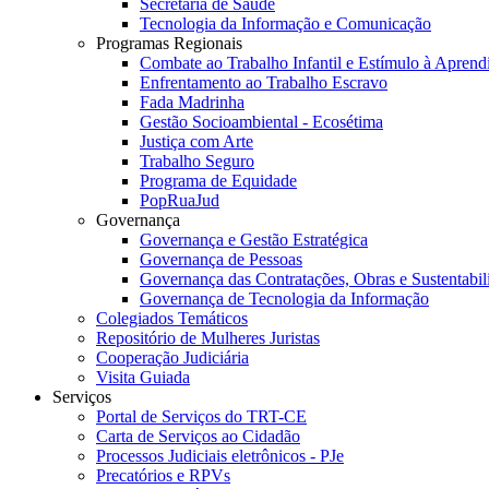
Secretaria de Saúde
Tecnologia da Informação e Comunicação
Programas Regionais
Combate ao Trabalho Infantil e Estímulo à Apren
Enfrentamento ao Trabalho Escravo
Fada Madrinha
Gestão Socioambiental - Ecosétima
Justiça com Arte
Trabalho Seguro
Programa de Equidade
PopRuaJud
Governança
Governança e Gestão Estratégica
Governança de Pessoas
Governança das Contratações, Obras e Sustentabil
Governança de Tecnologia da Informação
Colegiados Temáticos
Repositório de Mulheres Juristas
Cooperação Judiciária
Visita Guiada
Serviços
Portal de Serviços do TRT-CE
Carta de Serviços ao Cidadão
Processos Judiciais eletrônicos - PJe
Precatórios e RPVs