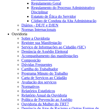
Regulamento Geral
Regulamento do Processo Administrativo
Disciplinar
Estatuto de Ética do Servidor
Código de Conduta da Alta Administração
Diários - DEJT e DJEN
Normas Internacionais
Ouvidoria
Sobre a Ouvidoria
Registre sua Manifestação
Serviço de Informações ao Cidadão (SIC)
Denúncia de Assédio Eleitoral
Acompanhamento das manifestações
Composição
Dúvidas Frequentes
Cartilha do Trabalhador
Programa Minuto do Trabalho
Carta de Serviços ao Cidadão
Avaliação dos serviços
Normativos
Relatórios Estatísticos
Relatório Anual da Ouvidoria
Política de Prevenção ao Assédio
Ouvidoria da Mulher do TRT7
Denúncia de Atos de Racismo e Outras Formas de