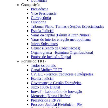
Comendas
Composição
Presidência
Vice-Presidência
Corregedoria
Ouvidoria
Tribunal Pleno, Turmas e Seções Especializadas
Escola Judicial
Varas da capital (Fórum Autran Nunes)
Varas do interior e região metropolitana
Juízes Substitutos
Cejusc (Centro de Conciliações)
Organograma - Estrutura Organizacional
Pontos de Inclusão Digital
Portais do TRT7
Todos os portais
Canal Mulher TRT7
CPTEC - Peritos, tradutores e Intérpretes
Escola Judicial
Governança e Gestão Estratégica
Juízo 100% Digital
Inova7 - Laboratório de Inovação
Memorial (Nossa História)
Precatórios e RPVs
Processo Judicial Eletrônico - PJe