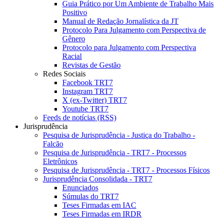
Guia Prático por Um Ambiente de Trabalho Mais
Positivo
Manual de Redação Jornalística da JT
Protocolo Para Julgamento com Perspectiva de
Gênero
Protocolo para Julgamento com Perspectiva
Racial
Revistas de Gestão
Redes Sociais
Facebook TRT7
Instagram TRT7
X (ex-Twitter) TRT7
Youtube TRT7
Feeds de notícias (RSS)
Jurisprudência
Pesquisa de Jurisprudência - Justiça do Trabalho -
Falcão
Pesquisa de Jurisprudência - TRT7 - Processos
Eletrônicos
Pesquisa de Jurisprudência - TRT7 - Processos Físicos
Jurisprudência Consolidada - TRT7
Enunciados
Súmulas do TRT7
Teses Firmadas em IAC
Teses Firmadas em IRDR