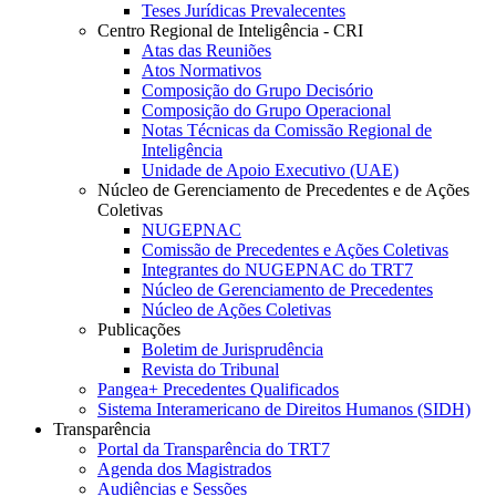
Teses Jurídicas Prevalecentes
Centro Regional de Inteligência - CRI
Atas das Reuniões
Atos Normativos
Composição do Grupo Decisório
Composição do Grupo Operacional
Notas Técnicas da Comissão Regional de
Inteligência
Unidade de Apoio Executivo (UAE)
Núcleo de Gerenciamento de Precedentes e de Ações
Coletivas
NUGEPNAC
Comissão de Precedentes e Ações Coletivas
Integrantes do NUGEPNAC do TRT7
Núcleo de Gerenciamento de Precedentes
Núcleo de Ações Coletivas
Publicações
Boletim de Jurisprudência
Revista do Tribunal
Pangea+ Precedentes Qualificados
Sistema Interamericano de Direitos Humanos (SIDH)
Transparência
Portal da Transparência do TRT7
Agenda dos Magistrados
Audiências e Sessões