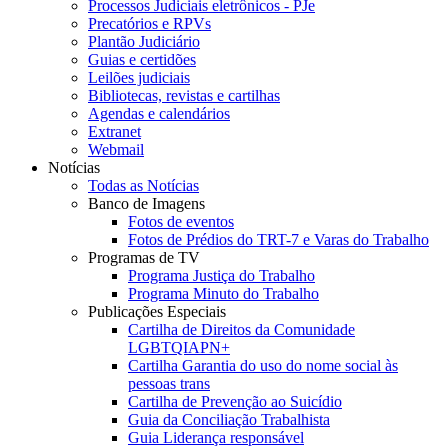
Processos Judiciais eletrônicos - PJe
Precatórios e RPVs
Plantão Judiciário
Guias e certidões
Leilões judiciais
Bibliotecas, revistas e cartilhas
Agendas e calendários
Extranet
Webmail
Notícias
Todas as Notícias
Banco de Imagens
Fotos de eventos
Fotos de Prédios do TRT-7 e Varas do Trabalho
Programas de TV
Programa Justiça do Trabalho
Programa Minuto do Trabalho
Publicações Especiais
Cartilha de Direitos da Comunidade
LGBTQIAPN+
Cartilha Garantia do uso do nome social às
pessoas trans
Cartilha de Prevenção ao Suicídio
Guia da Conciliação Trabalhista
Guia Liderança responsável