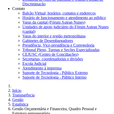
Discriminação
Contato
Balcão Virtual, horários, contatos e endereços
Horário de funcionamento e atendimento ao público
Varas da capital (Fórum Autran Nunes)
Unidades de apoio judiciário do Fórum Autran Nunes
(capital)
Varas do interior e região metropolitana
Gabinetes de Desembargadores
Presidência, Vice-presidência e Corregedoria
Tribunal Pleno, Turmas e Seções Especializadas
CEJUSC (Centro de Conciliações)
Secretarias, coordenadorias e divisões
Escola Judicial
Atendimento à imprensa
Suporte de Tecnologia - Público Externo
Suporte de Tecnologia - Público Interno
Início
Transparência
Gestão
Estatística
Gestão Orçamentária e Financeira, Quadro Pessoal e
Estrutura remuneratória