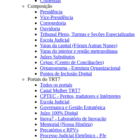
Comendas
Composição
Presidência
Vice-Presidência
Corregedoria
Ouvidoria
Tribunal Pleno, Turmas e Seções Especializadas
Escola Judicial
Varas da capital (Fórum Autran Nunes)
Varas do interior e região metropolitana
Juízes Substitutos
Cejusc (Centro de Conciliações)
Organograma - Estrutura Organizacional
Pontos de Inclusão Digital
Portais do TRT7
Todos os portais
Canal Mulher TRT7
CPTEC - Peritos, tradutores e Intérpretes
Escola Judicial
Governança e Gestão Estratégica
Juízo 100% Digital
Inova7 - Laboratório de Inovação
Memorial (Nossa História)
Precatórios e RPVs
Processo Judicial Eletrônico - PJe