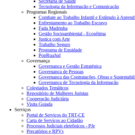
Secretaria de Saúde
Tecnologia da Informação e Comunicação
Programas Regionais
Combate ao Trabalho Infantil e Estímulo à Apren
Enfrentamento ao Trabalho Escravo
Fada Madrinha
Gestão Socioambiental - Ecosétima
Justiça com Arte
Trabalho Seguro
Programa de Equidade
PopRuaJud
Governança
Governança e Gestão Estratégica
Governança de Pessoas
Governança das Contratações, Obras e Sustentabil
Governança de Tecnologia da Informação
Colegiados Temáticos
Repositório de Mulheres Juristas
Cooperação Judiciária
Visita Guiada
Serviços
Portal de Serviços do TRT-CE
Carta de Serviços ao Cidadão
Processos Judiciais eletrônicos - PJe
Precatórios e RPVs