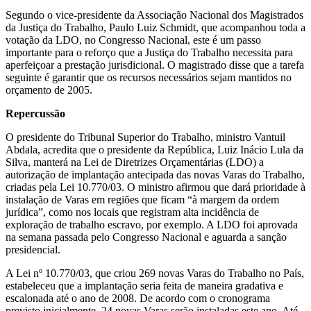
Segundo o vice-presidente da Associação Nacional dos Magistrados
da Justiça do Trabalho, Paulo Luiz Schmidt, que acompanhou toda a
votação da LDO, no Congresso Nacional, este é um passo
importante para o reforço que a Justiça do Trabalho necessita para
aperfeiçoar a prestação jurisdicional. O magistrado disse que a tarefa
seguinte é garantir que os recursos necessários sejam mantidos no
orçamento de 2005.
Repercussão
O presidente do Tribunal Superior do Trabalho, ministro Vantuil
Abdala, acredita que o presidente da República, Luiz Inácio Lula da
Silva, manterá na Lei de Diretrizes Orçamentárias (LDO) a
autorização de implantação antecipada das novas Varas do Trabalho,
criadas pela Lei 10.770/03. O ministro afirmou que dará prioridade à
instalação de Varas em regiões que ficam “à margem da ordem
jurídica”, como nos locais que registram alta incidência de
exploração de trabalho escravo, por exemplo. A LDO foi aprovada
na semana passada pelo Congresso Nacional e aguarda a sanção
presidencial.
A Lei nº 10.770/03, que criou 269 novas Varas do Trabalho no País,
estabeleceu que a implantação seria feita de maneira gradativa e
escalonada até o ano de 2008. De acordo com o cronograma
previsto inicialmente, 24 novas Varas serão instaladas este ano. Até