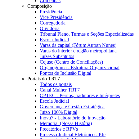
Comendas
Composição
Presidência
Vice-Presidência
Corregedoria
Ouvidoria
Tribunal Pleno, Turmas e Seções Especializadas
Escola Judicial
Varas da capital (Fórum Autran Nunes)
Varas do interior e região metropolitana
Juízes Substitutos
Cejusc (Centro de Conciliações)
Organograma - Estrutura Organizacional
Pontos de Inclusão Digital
Portais do TRT7
Todos os portais
Canal Mulher TRT7
CPTEC - Peritos, tradutores e Intérpretes
Escola Judicial
Governança e Gestão Estratégica
Juízo 100% Digital
Inova7 - Laboratório de Inovação
Memorial (Nossa História)
Precatórios e RPVs
Processo Judicial Eletrônico - PJe