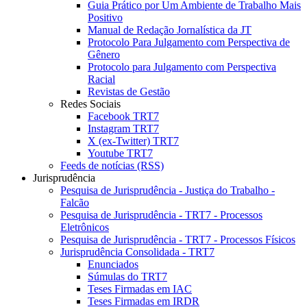
Guia Prático por Um Ambiente de Trabalho Mais
Positivo
Manual de Redação Jornalística da JT
Protocolo Para Julgamento com Perspectiva de
Gênero
Protocolo para Julgamento com Perspectiva
Racial
Revistas de Gestão
Redes Sociais
Facebook TRT7
Instagram TRT7
X (ex-Twitter) TRT7
Youtube TRT7
Feeds de notícias (RSS)
Jurisprudência
Pesquisa de Jurisprudência - Justiça do Trabalho -
Falcão
Pesquisa de Jurisprudência - TRT7 - Processos
Eletrônicos
Pesquisa de Jurisprudência - TRT7 - Processos Físicos
Jurisprudência Consolidada - TRT7
Enunciados
Súmulas do TRT7
Teses Firmadas em IAC
Teses Firmadas em IRDR