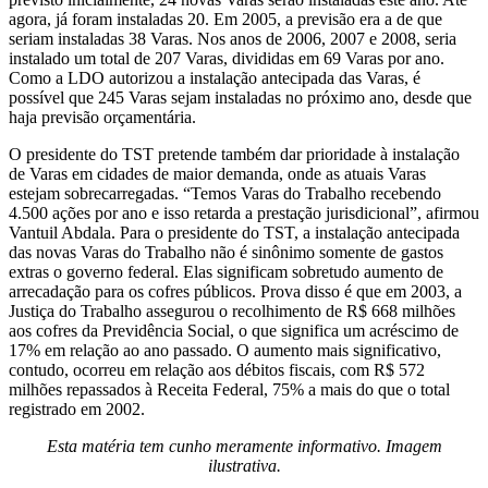
agora, já foram instaladas 20. Em 2005, a previsão era a de que
seriam instaladas 38 Varas. Nos anos de 2006, 2007 e 2008, seria
instalado um total de 207 Varas, divididas em 69 Varas por ano.
Como a LDO autorizou a instalação antecipada das Varas, é
possível que 245 Varas sejam instaladas no próximo ano, desde que
haja previsão orçamentária.
O presidente do TST pretende também dar prioridade à instalação
de Varas em cidades de maior demanda, onde as atuais Varas
estejam sobrecarregadas. “Temos Varas do Trabalho recebendo
4.500 ações por ano e isso retarda a prestação jurisdicional”, afirmou
Vantuil Abdala. Para o presidente do TST, a instalação antecipada
das novas Varas do Trabalho não é sinônimo somente de gastos
extras o governo federal. Elas significam sobretudo aumento de
arrecadação para os cofres públicos. Prova disso é que em 2003, a
Justiça do Trabalho assegurou o recolhimento de R$ 668 milhões
aos cofres da Previdência Social, o que significa um acréscimo de
17% em relação ao ano passado. O aumento mais significativo,
contudo, ocorreu em relação aos débitos fiscais, com R$ 572
milhões repassados à Receita Federal, 75% a mais do que o total
registrado em 2002.
Esta matéria tem cunho meramente informativo. Imagem
ilustrativa.