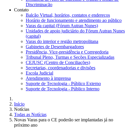
Discriminação
Contato
Balcão Virtual, horários, contatos e endereços
Horário de funcionamento e atendimento ao público
Varas da capital (Fórum Autran Nunes)
Unidades de apoio judiciário do Fórum Autran Nunes
(capital)
Varas do interior e região metropolitana
Gabinetes de Desembargadores
Presidência, Vice-presidência e Corregedoria
Tribunal Pleno, Turmas e Seções Especializadas
CEJUSC (Centro de Conciliações)
Secretarias, coordenadorias e divisões
Escola Judicial
Atendimento à imprensa
Suporte de Tecnologia - Público Externo
Suporte de Tecnologia - Público Interno
Início
Notícias
Todas as Notícias
Novas Varas para o CE poderão ser implantadas já no
próximo ano