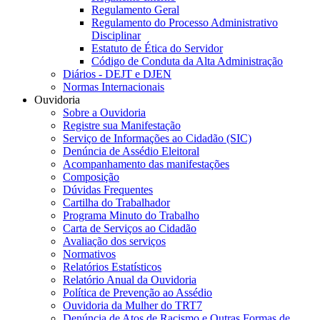
Regulamento Geral
Regulamento do Processo Administrativo
Disciplinar
Estatuto de Ética do Servidor
Código de Conduta da Alta Administração
Diários - DEJT e DJEN
Normas Internacionais
Ouvidoria
Sobre a Ouvidoria
Registre sua Manifestação
Serviço de Informações ao Cidadão (SIC)
Denúncia de Assédio Eleitoral
Acompanhamento das manifestações
Composição
Dúvidas Frequentes
Cartilha do Trabalhador
Programa Minuto do Trabalho
Carta de Serviços ao Cidadão
Avaliação dos serviços
Normativos
Relatórios Estatísticos
Relatório Anual da Ouvidoria
Política de Prevenção ao Assédio
Ouvidoria da Mulher do TRT7
Denúncia de Atos de Racismo e Outras Formas de