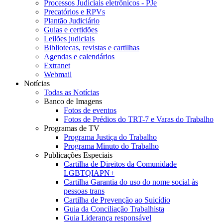
Processos Judiciais eletrônicos - PJe
Precatórios e RPVs
Plantão Judiciário
Guias e certidões
Leilões judiciais
Bibliotecas, revistas e cartilhas
Agendas e calendários
Extranet
Webmail
Notícias
Todas as Notícias
Banco de Imagens
Fotos de eventos
Fotos de Prédios do TRT-7 e Varas do Trabalho
Programas de TV
Programa Justiça do Trabalho
Programa Minuto do Trabalho
Publicações Especiais
Cartilha de Direitos da Comunidade
LGBTQIAPN+
Cartilha Garantia do uso do nome social às
pessoas trans
Cartilha de Prevenção ao Suicídio
Guia da Conciliação Trabalhista
Guia Liderança responsável