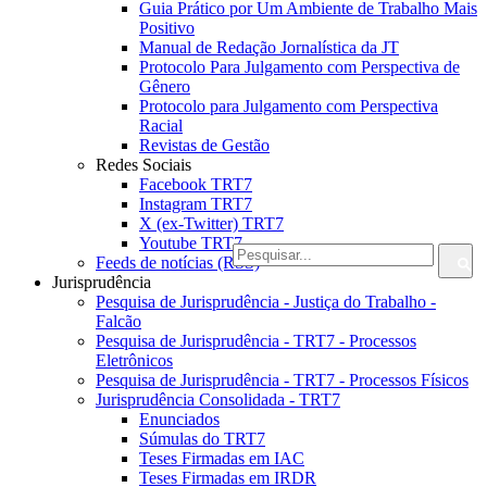
Guia Prático por Um Ambiente de Trabalho Mais
Positivo
Manual de Redação Jornalística da JT
Protocolo Para Julgamento com Perspectiva de
Gênero
Protocolo para Julgamento com Perspectiva
Racial
Revistas de Gestão
Redes Sociais
Facebook TRT7
Instagram TRT7
X (ex-Twitter) TRT7
Youtube TRT7
Feeds de notícias (RSS)
Jurisprudência
Pesquisa de Jurisprudência - Justiça do Trabalho -
Falcão
Pesquisa de Jurisprudência - TRT7 - Processos
Eletrônicos
Pesquisa de Jurisprudência - TRT7 - Processos Físicos
Jurisprudência Consolidada - TRT7
Enunciados
Súmulas do TRT7
Teses Firmadas em IAC
Teses Firmadas em IRDR