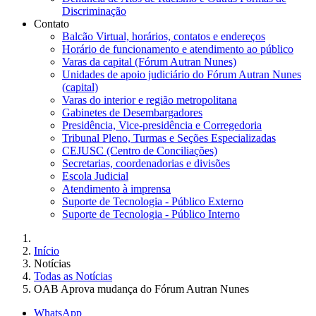
Discriminação
Contato
Balcão Virtual, horários, contatos e endereços
Horário de funcionamento e atendimento ao público
Varas da capital (Fórum Autran Nunes)
Unidades de apoio judiciário do Fórum Autran Nunes
(capital)
Varas do interior e região metropolitana
Gabinetes de Desembargadores
Presidência, Vice-presidência e Corregedoria
Tribunal Pleno, Turmas e Seções Especializadas
CEJUSC (Centro de Conciliações)
Secretarias, coordenadorias e divisões
Escola Judicial
Atendimento à imprensa
Suporte de Tecnologia - Público Externo
Suporte de Tecnologia - Público Interno
Início
Notícias
Todas as Notícias
OAB Aprova mudança do Fórum Autran Nunes
WhatsApp