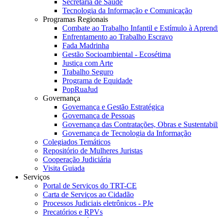
Secretaria de Saúde
Tecnologia da Informação e Comunicação
Programas Regionais
Combate ao Trabalho Infantil e Estímulo à Apren
Enfrentamento ao Trabalho Escravo
Fada Madrinha
Gestão Socioambiental - Ecosétima
Justiça com Arte
Trabalho Seguro
Programa de Equidade
PopRuaJud
Governança
Governança e Gestão Estratégica
Governança de Pessoas
Governança das Contratações, Obras e Sustentabil
Governança de Tecnologia da Informação
Colegiados Temáticos
Repositório de Mulheres Juristas
Cooperação Judiciária
Visita Guiada
Serviços
Portal de Serviços do TRT-CE
Carta de Serviços ao Cidadão
Processos Judiciais eletrônicos - PJe
Precatórios e RPVs