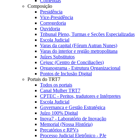
Comendas
Composição
Presidência
Vice-Presidência
Corregedoria
Ouvidoria
Tribunal Pleno, Turmas e Seções Especializadas
Escola Judicial
Varas da capital (Fórum Autran Nunes)
Varas do interior e região metropolitana
Juízes Substitutos
Cejusc (Centro de Conciliações)
Organograma - Estrutura Organizacional
Pontos de Inclusão Digital
Portais do TRT7
Todos os portais
Canal Mulher TRT7
CPTEC - Peritos, tradutores e Intérpretes
Escola Judicial
Governança e Gestão Estratégica
Juízo 100% Digital
Inova7 - Laboratório de Inovação
Memorial (Nossa História)
Precatórios e RPVs
Processo Judicial Eletrônico - PJe