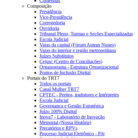
Comendas
Composição
Presidência
Vice-Presidência
Corregedoria
Ouvidoria
Tribunal Pleno, Turmas e Seções Especializadas
Escola Judicial
Varas da capital (Fórum Autran Nunes)
Varas do interior e região metropolitana
Juízes Substitutos
Cejusc (Centro de Conciliações)
Organograma - Estrutura Organizacional
Pontos de Inclusão Digital
Portais do TRT7
Todos os portais
Canal Mulher TRT7
CPTEC - Peritos, tradutores e Intérpretes
Escola Judicial
Governança e Gestão Estratégica
Juízo 100% Digital
Inova7 - Laboratório de Inovação
Memorial (Nossa História)
Precatórios e RPVs
Processo Judicial Eletrônico - PJe