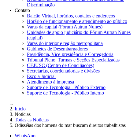
Discriminação
Contato
Balcão Virtual, horários, contatos e endereços
Horário de funcionamento e atendimento ao público
Varas da capital (Fórum Autran Nunes)
Unidades de apoio judiciário do Fórum Autran Nunes
(capital)
Varas do interior e região metropolitana
Gabinetes de Desembargadores
Presidência, Vice-presidência e Corregedoria
Tribunal Pleno, Turmas e Seções Especializadas
CEJUSC (Centro de Conciliações)
Secretarias, coordenadorias e divisões
Escola Judicial
Atendimento à imprensa
Suporte de Tecnologia - Público Externo
Suporte de Tecnologia - Público Interno
Início
Notícias
Todas as Notícias
Odisséias dos homens do mar buscam direitos trabalhistas
WhatsApp