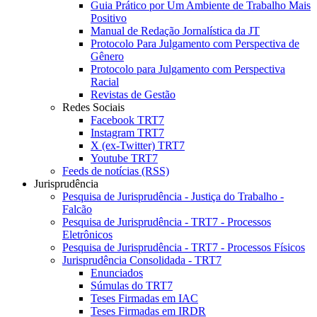
Guia Prático por Um Ambiente de Trabalho Mais
Positivo
Manual de Redação Jornalística da JT
Protocolo Para Julgamento com Perspectiva de
Gênero
Protocolo para Julgamento com Perspectiva
Racial
Revistas de Gestão
Redes Sociais
Facebook TRT7
Instagram TRT7
X (ex-Twitter) TRT7
Youtube TRT7
Feeds de notícias (RSS)
Jurisprudência
Pesquisa de Jurisprudência - Justiça do Trabalho -
Falcão
Pesquisa de Jurisprudência - TRT7 - Processos
Eletrônicos
Pesquisa de Jurisprudência - TRT7 - Processos Físicos
Jurisprudência Consolidada - TRT7
Enunciados
Súmulas do TRT7
Teses Firmadas em IAC
Teses Firmadas em IRDR