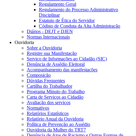
Regulamento Geral
Regulamento do Processo Administrativo
Disciplinar
Estatuto de Ética do Servidor
Código de Conduta da Alta Administração
Diários - DEJT e DJEN
Normas Internacionais
Ouvidoria
Sobre a Ouvidoria
Registre sua Manifestação
Serviço de Informações ao Cidadão (SIC)
Denúncia de Assédio Eleitoral
Acompanhamento das manifestações
Composição
Dúvidas Frequentes
Cartilha do Trabalhador
Programa Minuto do Trabalho
Carta de Serviços ao Cidadão
Avaliação dos serviços
Normativos
Relatórios Estatísticos
Relatório Anual da Ouvidoria
Política de Prevenção ao Assédio
Ouvidoria da Mulher do TRT7
Denúncia de Atos de Racismo e Outras Formas de