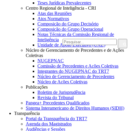
Teses Jurídicas Prevalecentes
Centro Regional de Inteligência - CRI
Atas das Reuniões
Atos Normativos
Composição do Grupo Decisório
Composição do Grupo Operacional
Notas Técnicas da Comissão Regional de
Inteligência
Unidade de Apoio Executivo (UAE)
Núcleo de Gerenciamento de Precedentes e de Ações
Coletivas
NUGEPNAC
Comissão de Precedentes e Ações Coletivas
Integrantes do NUGEPNAC do TRT7
Núcleo de Gerenciamento de Precedentes
Núcleo de Ações Coletivas
Publicações
Boletim de Jurisprudência
Revista do Tribunal
Pangea+ Precedentes Qualificados
Sistema Interamericano de Direitos Humanos (SIDH)
Transparência
Portal da Transparência do TRT7
Agenda dos Magistrados
Audiências e Sessões