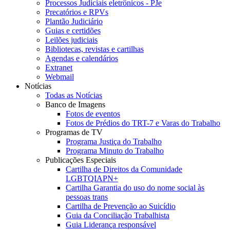
Processos Judiciais eletrônicos - PJe
Precatórios e RPVs
Plantão Judiciário
Guias e certidões
Leilões judiciais
Bibliotecas, revistas e cartilhas
Agendas e calendários
Extranet
Webmail
Notícias
Todas as Notícias
Banco de Imagens
Fotos de eventos
Fotos de Prédios do TRT-7 e Varas do Trabalho
Programas de TV
Programa Justiça do Trabalho
Programa Minuto do Trabalho
Publicações Especiais
Cartilha de Direitos da Comunidade
LGBTQIAPN+
Cartilha Garantia do uso do nome social às
pessoas trans
Cartilha de Prevenção ao Suicídio
Guia da Conciliação Trabalhista
Guia Liderança responsável