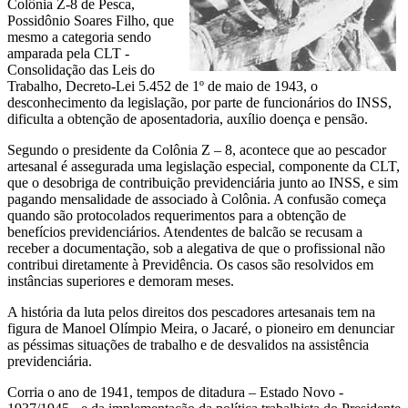
Colônia Z-8 de Pesca,
Possidônio Soares Filho, que
mesmo a categoria sendo
amparada pela CLT -
Consolidação das Leis do
Trabalho, Decreto-Lei 5.452 de 1º de maio de 1943, o
desconhecimento da legislação, por parte de funcionários do INSS,
dificulta a obtenção de aposentadoria, auxílio doença e pensão.
Segundo o presidente da Colônia Z – 8, acontece que ao pescador
artesanal é assegurada uma legislação especial, componente da CLT,
que o desobriga de contribuição previdenciária junto ao INSS, e sim
pagando mensalidade de associado à Colônia. A confusão começa
quando são protocolados requerimentos para a obtenção de
benefícios previdenciários. Atendentes de balcão se recusam a
receber a documentação, sob a alegativa de que o profissional não
contribui diretamente à Previdência. Os casos são resolvidos em
instâncias superiores e demoram meses.
A história da luta pelos direitos dos pescadores artesanais tem na
figura de Manoel Olímpio Meira, o Jacaré, o pioneiro em denunciar
as péssimas situações de trabalho e de desvalidos na assistência
previdenciária.
Corria o ano de 1941, tempos de ditadura – Estado Novo -