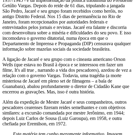
1937/1945 - e da implementação da política trabalhista do Presidente
Getúlio Vargas. Depois do reide de 61 dias, tripulando a jangada
São Pedro, Jacaré e seu grupo foram recebidos como heróis, no
antigo Distrito Federal. Nos 15 dias de permanência no Rio de
Janeiro, foram recepcionados por autoridades federais e
entrevistados pelos jornais e revistas. Jacaré era falante e discorria
com desenvoltura sobre a miséria e dificuldades do seu povo. E isso
incomodava o governo ditatorial, numa época em que o
Departamento de Imprensa e Propaganda (DIP) censurava qualquer
informação sobre mazelas sociais da sociedade brasileira.
A ligação de Jacaré e seu grupo com o cineasta americano Orson
Wells (que estava no Brasil à época e se interessou em fazer um
filme, It's all true , narrando a vida dos pescadores), azedou de vez a
relação com o governo Vargas. Todavia, uma tragédia (a morte
misteriosa de Jacaré em pleno set de filmagens – a baía de
Guanabara), abalou profundamente o diretor de Cidadão Kane que
encerrou as gravações. Mas, isso é outra história.
Além da expedição de Mestre Jacaré e seus companheiros, outros
pescadores cearenses fizeram reides semelhantes e com objetivos
similares: a excursão comandada por mestre Jerônimo, em 1944;
depois Luiz Carlos de Sousa (Luiz Garoupa), em 1958, e outra
chefiada por Eremilson, em 1972.
Esta matéria tem cunho meramente informativo. Imagem