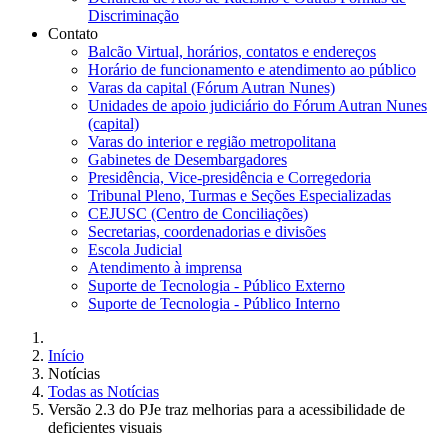
Discriminação
Contato
Balcão Virtual, horários, contatos e endereços
Horário de funcionamento e atendimento ao público
Varas da capital (Fórum Autran Nunes)
Unidades de apoio judiciário do Fórum Autran Nunes
(capital)
Varas do interior e região metropolitana
Gabinetes de Desembargadores
Presidência, Vice-presidência e Corregedoria
Tribunal Pleno, Turmas e Seções Especializadas
CEJUSC (Centro de Conciliações)
Secretarias, coordenadorias e divisões
Escola Judicial
Atendimento à imprensa
Suporte de Tecnologia - Público Externo
Suporte de Tecnologia - Público Interno
Início
Notícias
Todas as Notícias
Versão 2.3 do PJe traz melhorias para a acessibilidade de
deficientes visuais