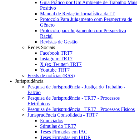
Guia Prático por Um Ambiente de Trabalho Mais
Positivo
Manual de Redação Jornalística da JT
Protocolo Para Julgamento com Perspectiva de
Gênero
Protocolo para Julgamento com Perspectiva
Racial
Revistas de Gestão
Redes Sociais
Facebook TRT7
Instagram TRT7
X (ex-Twitter) TRT7
Youtube TRT7
Feeds de notícias (RSS)
Jurisprudência
Pesquisa de Jurisprudência - Justiça do Trabalho -
Falcão
Pesquisa de Jurisprudência - TRT7 - Processos
Eletrônicos
Pesquisa de Jurisprudência - TRT7 - Processos Físicos
Jurisprudência Consolidada - TRT7
Enunciados
Súmulas do TRT7
Teses Firmadas em IAC
Teses Firmadas em IRDR