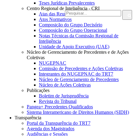
Teses Jurídicas Prevalecentes
Centro Regional de Inteligência - CRI
Atas das Reuniões
Atos Normativos
Composição do Grupo Decisório
Composição do Grupo Operacional
Notas Técnicas da Comissão Regional de
Inteligência
Unidade de Apoio Executivo (UAE)
Núcleo de Gerenciamento de Precedentes e de Ações
Coletivas
NUGEPNAC
Comissão de Precedentes e Ações Coletivas
Integrantes do NUGEPNAC do TRT7
Núcleo de Gerenciamento de Precedentes
Núcleo de Ações Coletivas
Publicações
Boletim de Jurisprudência
Revista do Tribunal
Pangea+ Precedentes Qualificados
Sistema Interamericano de Direitos Humanos (SIDH)
Transparência
Portal da Transparência do TRT7
Agenda dos Magistrados
Audiências e Sessões