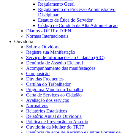
Regulamento Geral
Regulamento do Processo Administrativo
Disciplinar
Estatuto de Ética do Servidor
Código de Conduta da Alta Administração
Diários - DEJT e DJEN
Normas Internacionais
Ouvidoria
Sobre a Ouvidoria
Registre sua Manifestação
Serviço de Informações ao Cidadão (SIC)
Denúncia de Assédio Eleitoral
Acompanhamento das manifestações
Composição
Dúvidas Frequentes
Cartilha do Trabalhador
Programa Minuto do Trabalho
Carta de Serviços ao Cidadão
Avaliação dos serviços
Normativos
Relatórios Estatísticos
Relatório Anual da Ouvidoria
Política de Prevenção ao Assédio
Ouvidoria da Mulher do TRT7
Denúncia de Atos de Racismo e Outras Formas de