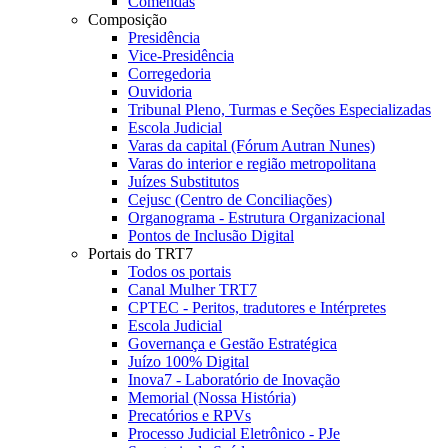
Comendas
Composição
Presidência
Vice-Presidência
Corregedoria
Ouvidoria
Tribunal Pleno, Turmas e Seções Especializadas
Escola Judicial
Varas da capital (Fórum Autran Nunes)
Varas do interior e região metropolitana
Juízes Substitutos
Cejusc (Centro de Conciliações)
Organograma - Estrutura Organizacional
Pontos de Inclusão Digital
Portais do TRT7
Todos os portais
Canal Mulher TRT7
CPTEC - Peritos, tradutores e Intérpretes
Escola Judicial
Governança e Gestão Estratégica
Juízo 100% Digital
Inova7 - Laboratório de Inovação
Memorial (Nossa História)
Precatórios e RPVs
Processo Judicial Eletrônico - PJe