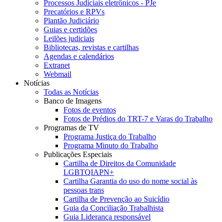
Processos Judiciais eletrônicos - PJe
Precatórios e RPVs
Plantão Judiciário
Guias e certidões
Leilões judiciais
Bibliotecas, revistas e cartilhas
Agendas e calendários
Extranet
Webmail
Notícias
Todas as Notícias
Banco de Imagens
Fotos de eventos
Fotos de Prédios do TRT-7 e Varas do Trabalho
Programas de TV
Programa Justiça do Trabalho
Programa Minuto do Trabalho
Publicações Especiais
Cartilha de Direitos da Comunidade
LGBTQIAPN+
Cartilha Garantia do uso do nome social às
pessoas trans
Cartilha de Prevenção ao Suicídio
Guia da Conciliação Trabalhista
Guia Liderança responsável