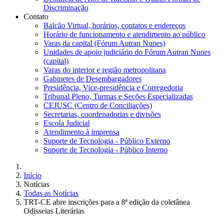
Discriminação
Contato
Balcão Virtual, horários, contatos e endereços
Horário de funcionamento e atendimento ao público
Varas da capital (Fórum Autran Nunes)
Unidades de apoio judiciário do Fórum Autran Nunes
(capital)
Varas do interior e região metropolitana
Gabinetes de Desembargadores
Presidência, Vice-presidência e Corregedoria
Tribunal Pleno, Turmas e Seções Especializadas
CEJUSC (Centro de Conciliações)
Secretarias, coordenadorias e divisões
Escola Judicial
Atendimento à imprensa
Suporte de Tecnologia - Público Externo
Suporte de Tecnologia - Público Interno
Início
Notícias
Todas as Notícias
TRT-CE abre inscrições para a 8ª edição da coletânea
Odisseias Literárias