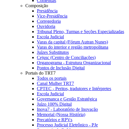
Comendas
Composição
Presidência
Vice-Presidência
Corregedoria
Ouvidoria
Tribunal Pleno, Turmas e Seções Especializadas
Escola Judicial
Varas da capital (Fórum Autran Nunes)
Varas do interior e região metropolitana
Juízes Substitutos
Cejusc (Centro de Conciliações)
Organograma - Estrutura Organizacional
Pontos de Inclusão Digital
Portais do TRT7
Todos os portais
Canal Mulher TRT7
CPTEC - Peritos, tradutores e Intérpretes
Escola Judicial
Governança e Gestão Estratégica
Juízo 100% Digital
Inova7 - Laboratório de Inovação
Memorial (Nossa História)
Precatórios e RPVs
Processo Judicial Eletrônico - PJe