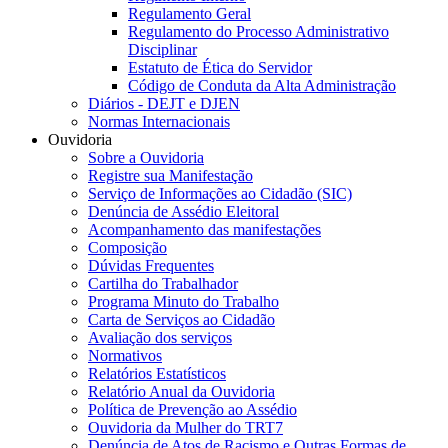
Regulamento Geral
Regulamento do Processo Administrativo
Disciplinar
Estatuto de Ética do Servidor
Código de Conduta da Alta Administração
Diários - DEJT e DJEN
Normas Internacionais
Ouvidoria
Sobre a Ouvidoria
Registre sua Manifestação
Serviço de Informações ao Cidadão (SIC)
Denúncia de Assédio Eleitoral
Acompanhamento das manifestações
Composição
Dúvidas Frequentes
Cartilha do Trabalhador
Programa Minuto do Trabalho
Carta de Serviços ao Cidadão
Avaliação dos serviços
Normativos
Relatórios Estatísticos
Relatório Anual da Ouvidoria
Política de Prevenção ao Assédio
Ouvidoria da Mulher do TRT7
Denúncia de Atos de Racismo e Outras Formas de