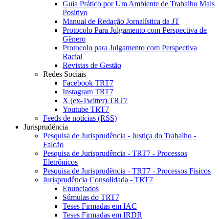
Guia Prático por Um Ambiente de Trabalho Mais
Positivo
Manual de Redação Jornalística da JT
Protocolo Para Julgamento com Perspectiva de
Gênero
Protocolo para Julgamento com Perspectiva
Racial
Revistas de Gestão
Redes Sociais
Facebook TRT7
Instagram TRT7
X (ex-Twitter) TRT7
Youtube TRT7
Feeds de notícias (RSS)
Jurisprudência
Pesquisa de Jurisprudência - Justiça do Trabalho -
Falcão
Pesquisa de Jurisprudência - TRT7 - Processos
Eletrônicos
Pesquisa de Jurisprudência - TRT7 - Processos Físicos
Jurisprudência Consolidada - TRT7
Enunciados
Súmulas do TRT7
Teses Firmadas em IAC
Teses Firmadas em IRDR