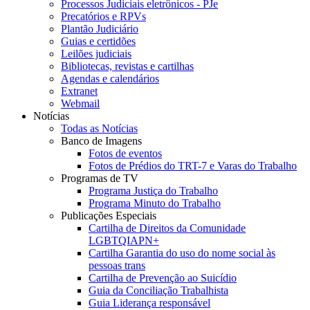
Processos Judiciais eletrônicos - PJe
Precatórios e RPVs
Plantão Judiciário
Guias e certidões
Leilões judiciais
Bibliotecas, revistas e cartilhas
Agendas e calendários
Extranet
Webmail
Notícias
Todas as Notícias
Banco de Imagens
Fotos de eventos
Fotos de Prédios do TRT-7 e Varas do Trabalho
Programas de TV
Programa Justiça do Trabalho
Programa Minuto do Trabalho
Publicações Especiais
Cartilha de Direitos da Comunidade
LGBTQIAPN+
Cartilha Garantia do uso do nome social às
pessoas trans
Cartilha de Prevenção ao Suicídio
Guia da Conciliação Trabalhista
Guia Liderança responsável