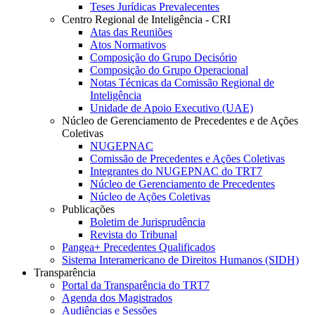
Teses Jurídicas Prevalecentes
Centro Regional de Inteligência - CRI
Atas das Reuniões
Atos Normativos
Composição do Grupo Decisório
Composição do Grupo Operacional
Notas Técnicas da Comissão Regional de
Inteligência
Unidade de Apoio Executivo (UAE)
Núcleo de Gerenciamento de Precedentes e de Ações
Coletivas
NUGEPNAC
Comissão de Precedentes e Ações Coletivas
Integrantes do NUGEPNAC do TRT7
Núcleo de Gerenciamento de Precedentes
Núcleo de Ações Coletivas
Publicações
Boletim de Jurisprudência
Revista do Tribunal
Pangea+ Precedentes Qualificados
Sistema Interamericano de Direitos Humanos (SIDH)
Transparência
Portal da Transparência do TRT7
Agenda dos Magistrados
Audiências e Sessões