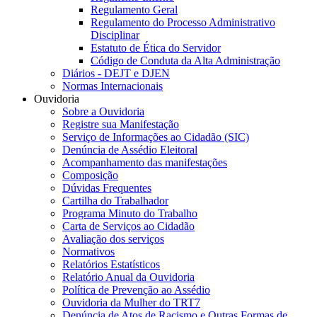
Regulamento Geral
Regulamento do Processo Administrativo
Disciplinar
Estatuto de Ética do Servidor
Código de Conduta da Alta Administração
Diários - DEJT e DJEN
Normas Internacionais
Ouvidoria
Sobre a Ouvidoria
Registre sua Manifestação
Serviço de Informações ao Cidadão (SIC)
Denúncia de Assédio Eleitoral
Acompanhamento das manifestações
Composição
Dúvidas Frequentes
Cartilha do Trabalhador
Programa Minuto do Trabalho
Carta de Serviços ao Cidadão
Avaliação dos serviços
Normativos
Relatórios Estatísticos
Relatório Anual da Ouvidoria
Política de Prevenção ao Assédio
Ouvidoria da Mulher do TRT7
Denúncia de Atos de Racismo e Outras Formas de