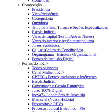
Comendas
Composição
Presidência
Vice-Presidência
Corregedoria
Ouvidoria
Tribunal Pleno, Turmas e Seções Especializadas
Escola Judicial
Varas da capital (Fórum Autran Nunes)
Varas do interior e região metropolitana
Juízes Substitutos
Cejusc (Centro de Conciliações)
Organograma - Estrutura Organizacional
Pontos de Inclusão Digital
Portais do TRT7
Todos os portais
Canal Mulher TRT7
CPTEC - Peritos, tradutores e Intérpretes
Escola Judicial
Governança e Gestão Estratégica
Juízo 100% Digital
Inova7 - Laboratório de Inovação
Memorial (Nossa História)
Precatórios e RPVs
Processo Judicial Eletrônico - PJe