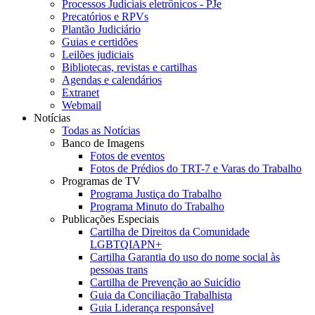
Processos Judiciais eletrônicos - PJe
Precatórios e RPVs
Plantão Judiciário
Guias e certidões
Leilões judiciais
Bibliotecas, revistas e cartilhas
Agendas e calendários
Extranet
Webmail
Notícias
Todas as Notícias
Banco de Imagens
Fotos de eventos
Fotos de Prédios do TRT-7 e Varas do Trabalho
Programas de TV
Programa Justiça do Trabalho
Programa Minuto do Trabalho
Publicações Especiais
Cartilha de Direitos da Comunidade
LGBTQIAPN+
Cartilha Garantia do uso do nome social às
pessoas trans
Cartilha de Prevenção ao Suicídio
Guia da Conciliação Trabalhista
Guia Liderança responsável