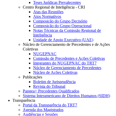
Teses Jurídicas Prevalecentes
Centro Regional de Inteligência - CRI
Atas das Reuniões
Atos Normativos
Composição do Grupo Decisório
Composição do Grupo Operacional
Notas Técnicas da Comissão Regional de
Inteligência
Unidade de Apoio Executivo (UAE)
Núcleo de Gerenciamento de Precedentes e de Ações
Coletivas
NUGEPNAC
Comissão de Precedentes e Ações Coletivas
Integrantes do NUGEPNAC do TRT7
Núcleo de Gerenciamento de Precedentes
Núcleo de Ações Coletivas
Publicações
Boletim de Jurisprudência
Revista do Tribunal
Pangea+ Precedentes Qualificados
Sistema Interamericano de Direitos Humanos (SIDH)
Transparência
Portal da Transparência do TRT7
Agenda dos Magistrados
Audiências e Sessões