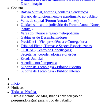
Discriminação
Contato
Balcão Virtual, horários, contatos e endereços
Horário de funcionamento e atendimento ao público
Varas da capital (Fórum Autran Nunes)
Unidades de apoio judiciário do Fórum Autran Nunes
(capital)
Varas do interior e região metropolitana
Gabinetes de Desembargadores
Presidência, Vice-presidência e Corregedoria
Tribunal Pleno, Turmas e Seções Especializadas
CEJUSC (Centro de Conciliações)
Secretarias, coordenadorias e divisões
Escola Judicial
Atendimento à imprensa
Suporte de Tecnologia - Público Externo
Suporte de Tecnologia - Público Interno
Início
Notícias
Todas as Notícias
Escola Nacional de Magistrados abre seleção de
pesquisadores(as) para grupo de trabalho