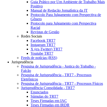
Guia Prático por Um Ambiente de Trabalho Mais
Positivo
Manual de Redação Jornalística da JT
Protocolo Para Julgamento com Perspectiva de
Gênero
Protocolo para Julgamento com Perspectiva
Racial
Revistas de Gestão
Redes Sociais
Facebook TRT7
Instagram TRT7
X (ex-Twitter) TRT7
Youtube TRT7
Feeds de notícias (RSS)
Jurisprudência
Pesquisa de Jurisprudência - Justiça do Trabalho -
Falcão
Pesquisa de Jurisprudência - TRT7 - Processos
Eletrônicos
Pesquisa de Jurisprudência - TRT7 - Processos Físicos
Jurisprudência Consolidada - TRT7
Enunciados
Súmulas do TRT7
Teses Firmadas em IAC
Teses Firmadas em IRDR