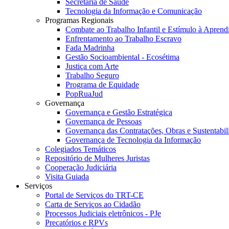
Secretaria de Saúde
Tecnologia da Informação e Comunicação
Programas Regionais
Combate ao Trabalho Infantil e Estímulo à Apren
Enfrentamento ao Trabalho Escravo
Fada Madrinha
Gestão Socioambiental - Ecosétima
Justiça com Arte
Trabalho Seguro
Programa de Equidade
PopRuaJud
Governança
Governança e Gestão Estratégica
Governança de Pessoas
Governança das Contratações, Obras e Sustentabil
Governança de Tecnologia da Informação
Colegiados Temáticos
Repositório de Mulheres Juristas
Cooperação Judiciária
Visita Guiada
Serviços
Portal de Serviços do TRT-CE
Carta de Serviços ao Cidadão
Processos Judiciais eletrônicos - PJe
Precatórios e RPVs