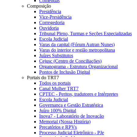
Comendas
Composição
Presidência
Vice-Presidência
Corregedoria
Ouvidoria
Tribunal Pleno, Turmas e Seções Especializadas
Escola Judicial
Varas da capital (Fórum Autran Nunes)
Varas do interior e região metropolitana
Juízes Substitutos
Cejusc (Centro de Conciliações)
Organograma - Estrutura Organizacional
Pontos de Inclusão Digital
Portais do TRT7
Todos os portais
Canal Mulher TRT7
CPTEC - Peritos, tradutores e Intérpretes
Escola Judicial
Governança e Gestão Estratégica
Juízo 100% Digital
Inova7 - Laboratório de Inovação
Memorial (Nossa História)
Precatórios e RPVs
Processo Judicial Eletrônico - PJe