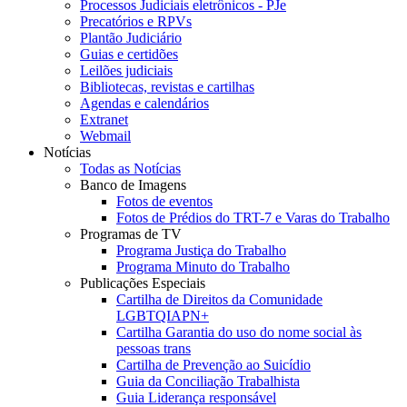
Processos Judiciais eletrônicos - PJe
Precatórios e RPVs
Plantão Judiciário
Guias e certidões
Leilões judiciais
Bibliotecas, revistas e cartilhas
Agendas e calendários
Extranet
Webmail
Notícias
Todas as Notícias
Banco de Imagens
Fotos de eventos
Fotos de Prédios do TRT-7 e Varas do Trabalho
Programas de TV
Programa Justiça do Trabalho
Programa Minuto do Trabalho
Publicações Especiais
Cartilha de Direitos da Comunidade
LGBTQIAPN+
Cartilha Garantia do uso do nome social às
pessoas trans
Cartilha de Prevenção ao Suicídio
Guia da Conciliação Trabalhista
Guia Liderança responsável