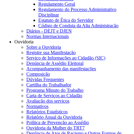
Regulamento Geral
Regulamento do Processo Administrativo
Disciplinar
Estatuto de Ética do Servidor
Código de Conduta da Alta Administração
Diários - DEJT e DJEN
Normas Internacionais
Ouvidoria
Sobre a Ouvidoria
Registre sua Manifestação
Serviço de Informações ao Cidadão (SIC)
Denúncia de Assédio Eleitoral
Acompanhamento das manifestações
Composição
Dúvidas Frequentes
Cartilha do Trabalhador
Programa Minuto do Trabalho
Carta de Serviços ao Cidadão
Avaliação dos serviços
Normativos
Relatórios Estatísticos
Relatório Anual da Ouvidoria
Política de Prevenção ao Assédio
Ouvidoria da Mulher do TRT7
Denúncia de Atos de Racismo e Outras Formas de