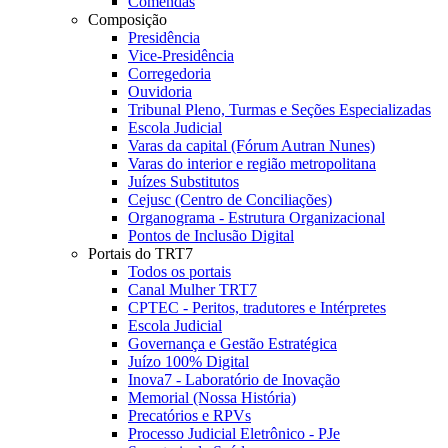
Comendas
Composição
Presidência
Vice-Presidência
Corregedoria
Ouvidoria
Tribunal Pleno, Turmas e Seções Especializadas
Escola Judicial
Varas da capital (Fórum Autran Nunes)
Varas do interior e região metropolitana
Juízes Substitutos
Cejusc (Centro de Conciliações)
Organograma - Estrutura Organizacional
Pontos de Inclusão Digital
Portais do TRT7
Todos os portais
Canal Mulher TRT7
CPTEC - Peritos, tradutores e Intérpretes
Escola Judicial
Governança e Gestão Estratégica
Juízo 100% Digital
Inova7 - Laboratório de Inovação
Memorial (Nossa História)
Precatórios e RPVs
Processo Judicial Eletrônico - PJe