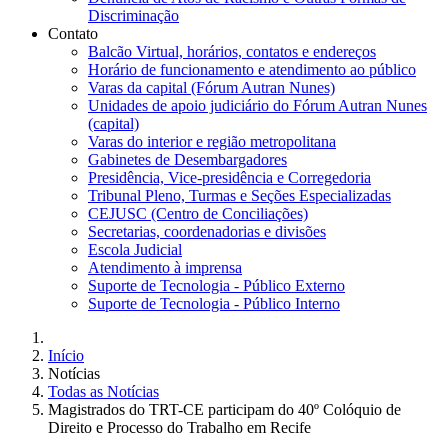
Discriminação
Contato
Balcão Virtual, horários, contatos e endereços
Horário de funcionamento e atendimento ao público
Varas da capital (Fórum Autran Nunes)
Unidades de apoio judiciário do Fórum Autran Nunes
(capital)
Varas do interior e região metropolitana
Gabinetes de Desembargadores
Presidência, Vice-presidência e Corregedoria
Tribunal Pleno, Turmas e Seções Especializadas
CEJUSC (Centro de Conciliações)
Secretarias, coordenadorias e divisões
Escola Judicial
Atendimento à imprensa
Suporte de Tecnologia - Público Externo
Suporte de Tecnologia - Público Interno
Início
Notícias
Todas as Notícias
Magistrados do TRT-CE participam do 40º Colóquio de
Direito e Processo do Trabalho em Recife