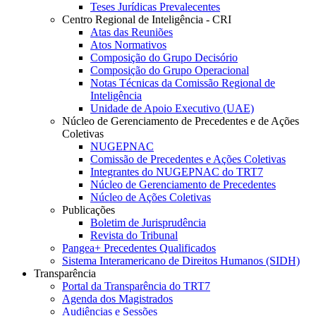
Teses Jurídicas Prevalecentes
Centro Regional de Inteligência - CRI
Atas das Reuniões
Atos Normativos
Composição do Grupo Decisório
Composição do Grupo Operacional
Notas Técnicas da Comissão Regional de
Inteligência
Unidade de Apoio Executivo (UAE)
Núcleo de Gerenciamento de Precedentes e de Ações
Coletivas
NUGEPNAC
Comissão de Precedentes e Ações Coletivas
Integrantes do NUGEPNAC do TRT7
Núcleo de Gerenciamento de Precedentes
Núcleo de Ações Coletivas
Publicações
Boletim de Jurisprudência
Revista do Tribunal
Pangea+ Precedentes Qualificados
Sistema Interamericano de Direitos Humanos (SIDH)
Transparência
Portal da Transparência do TRT7
Agenda dos Magistrados
Audiências e Sessões