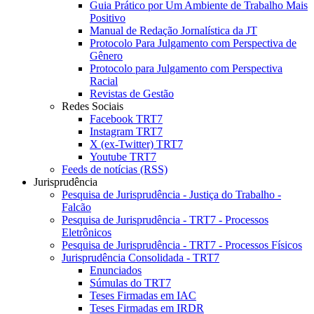
Guia Prático por Um Ambiente de Trabalho Mais
Positivo
Manual de Redação Jornalística da JT
Protocolo Para Julgamento com Perspectiva de
Gênero
Protocolo para Julgamento com Perspectiva
Racial
Revistas de Gestão
Redes Sociais
Facebook TRT7
Instagram TRT7
X (ex-Twitter) TRT7
Youtube TRT7
Feeds de notícias (RSS)
Jurisprudência
Pesquisa de Jurisprudência - Justiça do Trabalho -
Falcão
Pesquisa de Jurisprudência - TRT7 - Processos
Eletrônicos
Pesquisa de Jurisprudência - TRT7 - Processos Físicos
Jurisprudência Consolidada - TRT7
Enunciados
Súmulas do TRT7
Teses Firmadas em IAC
Teses Firmadas em IRDR