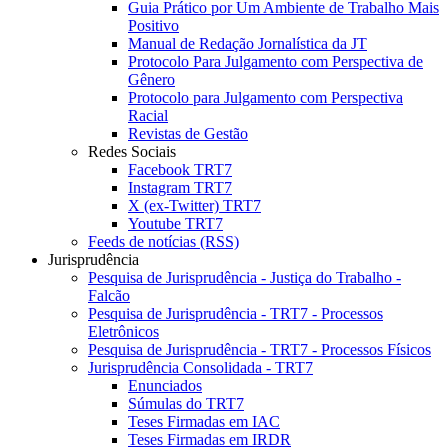
Guia Prático por Um Ambiente de Trabalho Mais
Positivo
Manual de Redação Jornalística da JT
Protocolo Para Julgamento com Perspectiva de
Gênero
Protocolo para Julgamento com Perspectiva
Racial
Revistas de Gestão
Redes Sociais
Facebook TRT7
Instagram TRT7
X (ex-Twitter) TRT7
Youtube TRT7
Feeds de notícias (RSS)
Jurisprudência
Pesquisa de Jurisprudência - Justiça do Trabalho -
Falcão
Pesquisa de Jurisprudência - TRT7 - Processos
Eletrônicos
Pesquisa de Jurisprudência - TRT7 - Processos Físicos
Jurisprudência Consolidada - TRT7
Enunciados
Súmulas do TRT7
Teses Firmadas em IAC
Teses Firmadas em IRDR