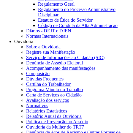
Regulamento Geral
Regulamento do Processo Administrativo
Disciplinar
Estatuto de Ética do Servidor
Código de Conduta da Alta Administração
Diários - DEJT e DJEN
Normas Internacionais
Ouvidoria
Sobre a Ouvidoria
Registre sua Manifestação
Serviço de Informações ao Cidadão (SIC)
Denúncia de Assédio Eleitoral
Acompanhamento das manifestações
Composição
Dúvidas Frequentes
Cartilha do Trabalhador
Programa Minuto do Trabalho
Carta de Serviços ao Cidadão
Avaliação dos serviços
Normativos
Relatórios Estatísticos
Relatório Anual da Ouvidoria
Política de Prevenção ao Assédio
Ouvidoria da Mulher do TRT7
Denúncia de Atos de Racismo e Outras Formas de