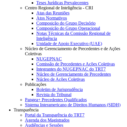
Teses Jurídicas Prevalecentes
Centro Regional de Inteligência - CRI
Atas das Reuniões
Atos Normativos
Composição do Grupo Decisório
Composição do Grupo Operacional
Notas Técnicas da Comissão Regional de
Inteligência
Unidade de Apoio Executivo (UAE)
Núcleo de Gerenciamento de Precedentes e de Ações
Coletivas
NUGEPNAC
Comissão de Precedentes e Ações Coletivas
Integrantes do NUGEPNAC do TRT7
Núcleo de Gerenciamento de Precedentes
Núcleo de Ações Coletivas
Publicações
Boletim de Jurisprudência
Revista do Tribunal
Pangea+ Precedentes Qualificados
Sistema Interamericano de Direitos Humanos (SIDH)
Transparência
Portal da Transparência do TRT7
Agenda dos Magistrados
Audiências e Sessões