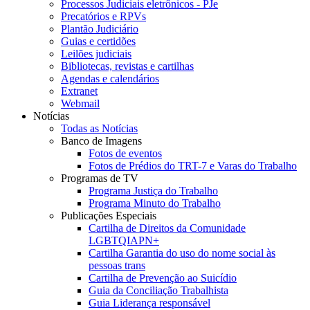
Processos Judiciais eletrônicos - PJe
Precatórios e RPVs
Plantão Judiciário
Guias e certidões
Leilões judiciais
Bibliotecas, revistas e cartilhas
Agendas e calendários
Extranet
Webmail
Notícias
Todas as Notícias
Banco de Imagens
Fotos de eventos
Fotos de Prédios do TRT-7 e Varas do Trabalho
Programas de TV
Programa Justiça do Trabalho
Programa Minuto do Trabalho
Publicações Especiais
Cartilha de Direitos da Comunidade
LGBTQIAPN+
Cartilha Garantia do uso do nome social às
pessoas trans
Cartilha de Prevenção ao Suicídio
Guia da Conciliação Trabalhista
Guia Liderança responsável