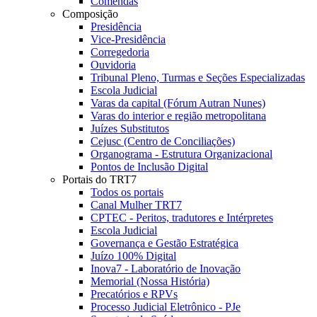
Comendas
Composição
Presidência
Vice-Presidência
Corregedoria
Ouvidoria
Tribunal Pleno, Turmas e Seções Especializadas
Escola Judicial
Varas da capital (Fórum Autran Nunes)
Varas do interior e região metropolitana
Juízes Substitutos
Cejusc (Centro de Conciliações)
Organograma - Estrutura Organizacional
Pontos de Inclusão Digital
Portais do TRT7
Todos os portais
Canal Mulher TRT7
CPTEC - Peritos, tradutores e Intérpretes
Escola Judicial
Governança e Gestão Estratégica
Juízo 100% Digital
Inova7 - Laboratório de Inovação
Memorial (Nossa História)
Precatórios e RPVs
Processo Judicial Eletrônico - PJe