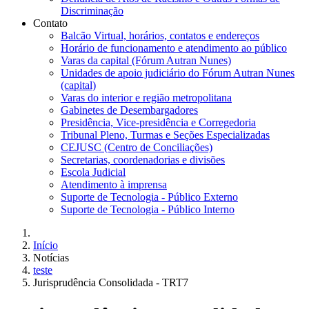
Discriminação
Contato
Balcão Virtual, horários, contatos e endereços
Horário de funcionamento e atendimento ao público
Varas da capital (Fórum Autran Nunes)
Unidades de apoio judiciário do Fórum Autran Nunes
(capital)
Varas do interior e região metropolitana
Gabinetes de Desembargadores
Presidência, Vice-presidência e Corregedoria
Tribunal Pleno, Turmas e Seções Especializadas
CEJUSC (Centro de Conciliações)
Secretarias, coordenadorias e divisões
Escola Judicial
Atendimento à imprensa
Suporte de Tecnologia - Público Externo
Suporte de Tecnologia - Público Interno
Início
Notícias
teste
Jurisprudência Consolidada - TRT7