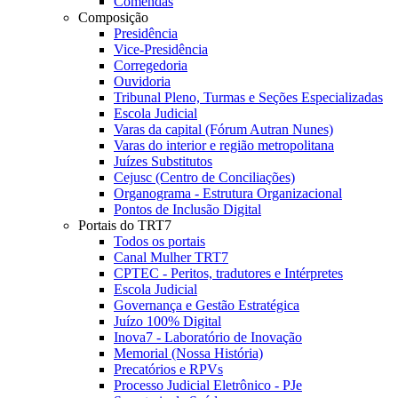
Comendas
Composição
Presidência
Vice-Presidência
Corregedoria
Ouvidoria
Tribunal Pleno, Turmas e Seções Especializadas
Escola Judicial
Varas da capital (Fórum Autran Nunes)
Varas do interior e região metropolitana
Juízes Substitutos
Cejusc (Centro de Conciliações)
Organograma - Estrutura Organizacional
Pontos de Inclusão Digital
Portais do TRT7
Todos os portais
Canal Mulher TRT7
CPTEC - Peritos, tradutores e Intérpretes
Escola Judicial
Governança e Gestão Estratégica
Juízo 100% Digital
Inova7 - Laboratório de Inovação
Memorial (Nossa História)
Precatórios e RPVs
Processo Judicial Eletrônico - PJe