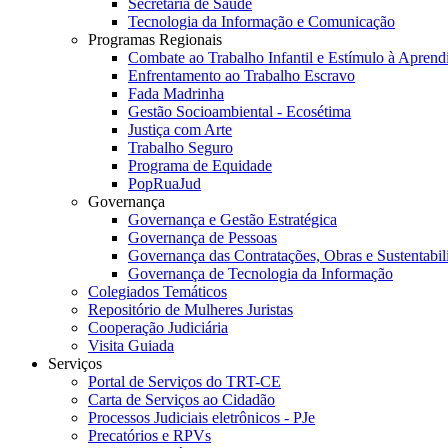
Secretaria de Saúde
Tecnologia da Informação e Comunicação
Programas Regionais
Combate ao Trabalho Infantil e Estímulo à Apren
Enfrentamento ao Trabalho Escravo
Fada Madrinha
Gestão Socioambiental - Ecosétima
Justiça com Arte
Trabalho Seguro
Programa de Equidade
PopRuaJud
Governança
Governança e Gestão Estratégica
Governança de Pessoas
Governança das Contratações, Obras e Sustentabil
Governança de Tecnologia da Informação
Colegiados Temáticos
Repositório de Mulheres Juristas
Cooperação Judiciária
Visita Guiada
Serviços
Portal de Serviços do TRT-CE
Carta de Serviços ao Cidadão
Processos Judiciais eletrônicos - PJe
Precatórios e RPVs