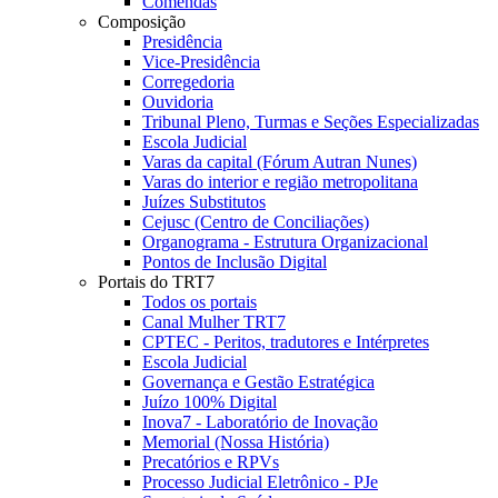
Comendas
Composição
Presidência
Vice-Presidência
Corregedoria
Ouvidoria
Tribunal Pleno, Turmas e Seções Especializadas
Escola Judicial
Varas da capital (Fórum Autran Nunes)
Varas do interior e região metropolitana
Juízes Substitutos
Cejusc (Centro de Conciliações)
Organograma - Estrutura Organizacional
Pontos de Inclusão Digital
Portais do TRT7
Todos os portais
Canal Mulher TRT7
CPTEC - Peritos, tradutores e Intérpretes
Escola Judicial
Governança e Gestão Estratégica
Juízo 100% Digital
Inova7 - Laboratório de Inovação
Memorial (Nossa História)
Precatórios e RPVs
Processo Judicial Eletrônico - PJe