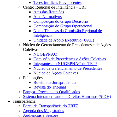
Teses Jurídicas Prevalecentes
Centro Regional de Inteligência - CRI
Atas das Reuniões
Atos Normativos
Composição do Grupo Decisório
Composição do Grupo Operacional
Notas Técnicas da Comissão Regional de
Inteligência
Unidade de Apoio Executivo (UAE)
Núcleo de Gerenciamento de Precedentes e de Ações
Coletivas
NUGEPNAC
Comissão de Precedentes e Ações Coletivas
Integrantes do NUGEPNAC do TRT7
Núcleo de Gerenciamento de Precedentes
Núcleo de Ações Coletivas
Publicações
Boletim de Jurisprudência
Revista do Tribunal
Pangea+ Precedentes Qualificados
Sistema Interamericano de Direitos Humanos (SIDH)
Transparência
Portal da Transparência do TRT7
Agenda dos Magistrados
Audiências e Sessões