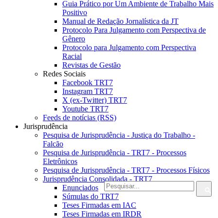
Guia Prático por Um Ambiente de Trabalho Mais
Positivo
Manual de Redação Jornalística da JT
Protocolo Para Julgamento com Perspectiva de
Gênero
Protocolo para Julgamento com Perspectiva
Racial
Revistas de Gestão
Redes Sociais
Facebook TRT7
Instagram TRT7
X (ex-Twitter) TRT7
Youtube TRT7
Feeds de notícias (RSS)
Jurisprudência
Pesquisa de Jurisprudência - Justiça do Trabalho -
Falcão
Pesquisa de Jurisprudência - TRT7 - Processos
Eletrônicos
Pesquisa de Jurisprudência - TRT7 - Processos Físicos
Jurisprudência Consolidada - TRT7
Enunciados
Súmulas do TRT7
Teses Firmadas em IAC
Teses Firmadas em IRDR