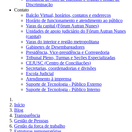
Discriminação
Contato
Balcão Virtual, horários, contatos e endereços
Horário de funcionamento e atendimento ao público
Varas da capital (Fórum Autran Nunes)
Unidades de apoio judiciário do Fórum Autran Nunes
(capital)
Varas do interior e região metropolitana
Gabinetes de Desembargadores
Presidência, Vice-presidência e Corregedoria
Tribunal Pleno, Turmas e Seções Especializadas
CEJUSC (Centro de Conciliações)
Secretarias, coordenadorias e divisões
Escola Judicial
Atendimento à imprensa
Suporte de Tecnologia - Público Externo
Suporte de Tecnologia - Público Interno
Início
Blog
Transparência
Gestão de Pessoas
Gestão da força de trabalho
Estruturas remuneratórias