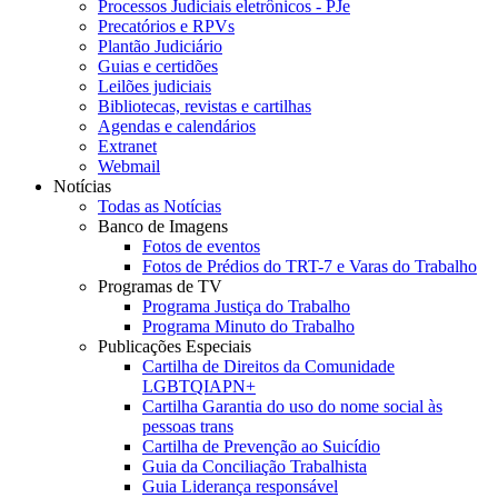
Processos Judiciais eletrônicos - PJe
Precatórios e RPVs
Plantão Judiciário
Guias e certidões
Leilões judiciais
Bibliotecas, revistas e cartilhas
Agendas e calendários
Extranet
Webmail
Notícias
Todas as Notícias
Banco de Imagens
Fotos de eventos
Fotos de Prédios do TRT-7 e Varas do Trabalho
Programas de TV
Programa Justiça do Trabalho
Programa Minuto do Trabalho
Publicações Especiais
Cartilha de Direitos da Comunidade
LGBTQIAPN+
Cartilha Garantia do uso do nome social às
pessoas trans
Cartilha de Prevenção ao Suicídio
Guia da Conciliação Trabalhista
Guia Liderança responsável