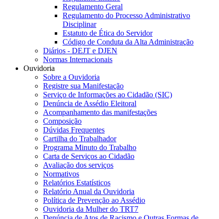
Regulamento Geral
Regulamento do Processo Administrativo
Disciplinar
Estatuto de Ética do Servidor
Código de Conduta da Alta Administração
Diários - DEJT e DJEN
Normas Internacionais
Ouvidoria
Sobre a Ouvidoria
Registre sua Manifestação
Serviço de Informações ao Cidadão (SIC)
Denúncia de Assédio Eleitoral
Acompanhamento das manifestações
Composição
Dúvidas Frequentes
Cartilha do Trabalhador
Programa Minuto do Trabalho
Carta de Serviços ao Cidadão
Avaliação dos serviços
Normativos
Relatórios Estatísticos
Relatório Anual da Ouvidoria
Política de Prevenção ao Assédio
Ouvidoria da Mulher do TRT7
Denúncia de Atos de Racismo e Outras Formas de