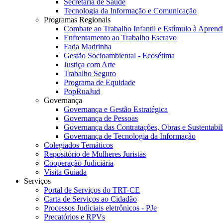
Secretaria de Saúde
Tecnologia da Informação e Comunicação
Programas Regionais
Combate ao Trabalho Infantil e Estímulo à Apren
Enfrentamento ao Trabalho Escravo
Fada Madrinha
Gestão Socioambiental - Ecosétima
Justiça com Arte
Trabalho Seguro
Programa de Equidade
PopRuaJud
Governança
Governança e Gestão Estratégica
Governança de Pessoas
Governança das Contratações, Obras e Sustentabil
Governança de Tecnologia da Informação
Colegiados Temáticos
Repositório de Mulheres Juristas
Cooperação Judiciária
Visita Guiada
Serviços
Portal de Serviços do TRT-CE
Carta de Serviços ao Cidadão
Processos Judiciais eletrônicos - PJe
Precatórios e RPVs