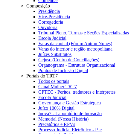
Comendas
Composição
Presidência
Vice-Presidência
Corregedoria
Ouvidoria
Tribunal Pleno, Turmas e Seções Especializadas
Escola Judicial
Varas da capital (Fórum Autran Nunes)
Varas do interior e região metropolitana
Juízes Substitutos
Cejusc (Centro de Conciliações)
Organograma - Estrutura Organizacional
Pontos de Inclusão Digital
Portais do TRT7
Todos os portais
Canal Mulher TRT7
CPTEC - Peritos, tradutores e Intérpretes
Escola Judicial
Governança e Gestão Estratégica
Juízo 100% Digital
Inova7 - Laboratório de Inovação
Memorial (Nossa História)
Precatórios e RPVs
Processo Judicial Eletrônico - PJe